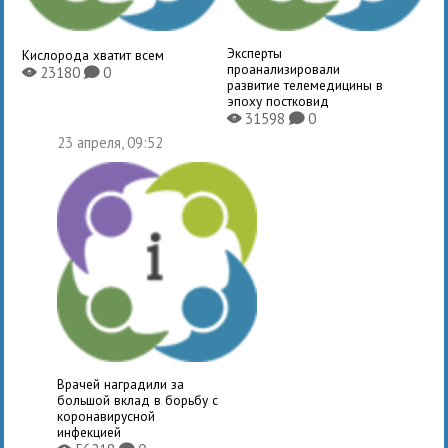
Эксперты
Кислорода хватит всем
проанализировали
23180
0
X
K
развитие телемедицины в
эпоху постковид
31598
0
X
K
23 апреля, 09:52
Врачей наградили за
большой вклад в борьбу с
коронавирусной
инфекцией