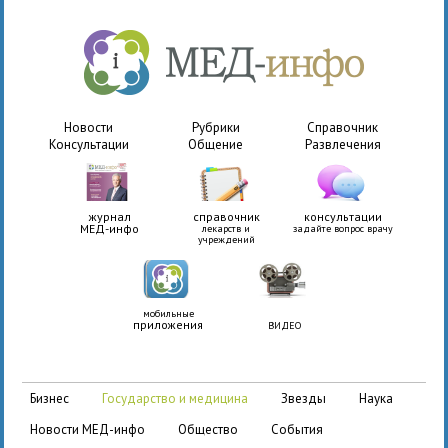
Новости
Рубрики
Справочник
Консультации
Общение
Развлечения
журнал
справочник
консультации
МЕД-инфо
лекарств и
задайте вопрос врачу
учреждений
мобильные
приложения
ВИДЕО
бизнес
государство и медицина
звезды
наука
новости МЕД-инфо
общество
события