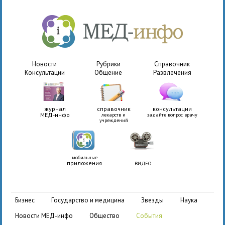
Новости
Рубрики
Справочник
Консультации
Общение
Развлечения
журнал
справочник
консультации
МЕД-инфо
лекарств и
задайте вопрос врачу
учреждений
мобильные
приложения
ВИДЕО
бизнес
государство и медицина
звезды
наука
новости МЕД-инфо
общество
события