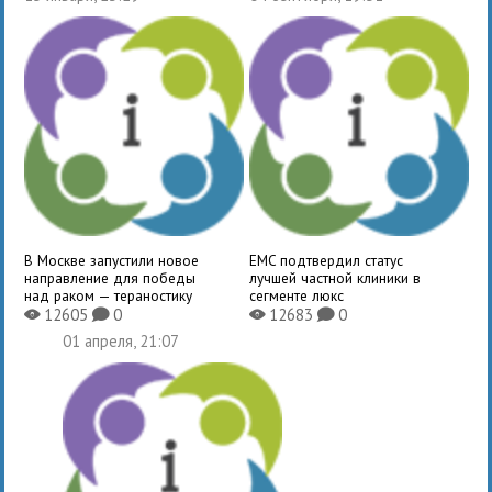
В Москве запустили новое
EMC подтвердил статус
направление для победы
лучшей частной клиники в
над раком — тераностику
сегменте люкс
12605
0
12683
0
X
K
X
K
01 апреля, 21:07