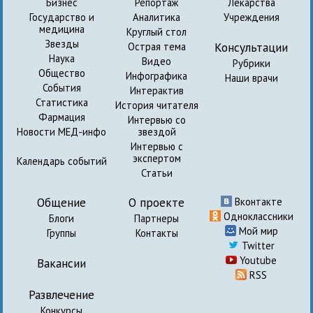
Бизнес
Репортаж
Лекарства
Государство и
Аналитика
Учреждения
медицина
Круглый стол
Звезды
Консультации
Острая тема
Наука
Видео
Рубрики
Общество
Инфографика
Наши врачи
События
Интерактив
Статистика
История читателя
Фармация
Интервью со
Новости МЕД-инфо
звездой
Интервью с
экспертом
Календарь событий
Статьи
Общение
О проекте
Вконтакте
Одноклассники
Блоги
Партнеры
Мой мир
Группы
Контакты
Twitter
Youtube
Вакансии
RSS
Развлечение
Конкурсы