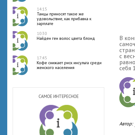
14:15
Танцы приносят такое же
удовольствие, как прибавка к
зарплате
10:30
В ко
Найден ген волос цвета блонд
самоч
стран
с вес
17:45
равно
Кофе снижает риск инсульта среди
себя 
женского населения
САМОЕ ИНТЕРЕСНОЕ
Автор: