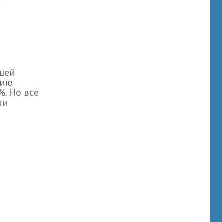
ашей
нию
%. Но все
ли