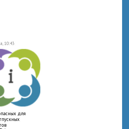
а, 10:43
опасных для
отпускных
тов