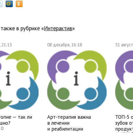
 также в рубрике «
Интерактив
»
, 21:13
08 декабря, 16:18
31 август
опие — так ли
Арт-терапия важна
ТОП-5 
ашно?
в лечении
зубов 
и реабилитации
продук
0