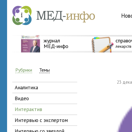
Нов
журнал
справо
МЕД-инфо
лекарств
Рубрики
Темы
23 дек
аналитика
видео
интерактив
интервью с экспертом
интервью со звездой