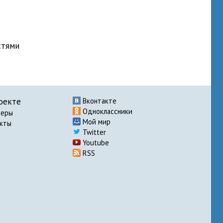
стями
оекте
Вконтакте
Одноклассники
неры
Мой мир
акты
Twitter
Youtube
RSS