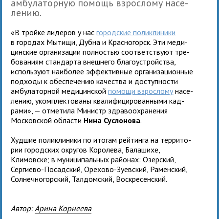
амбу­ла­тор­ную помощь взрос­лому насе­
ле­нию.
«В тройке лиде­ров у нас
город­ские поли­кли­ники
в горо­дах Мытищи, Дубна и Красногорск. Эти меди­
цин­ские орга­ни­за­ции пол­но­стью соот­вет­ствуют тре­
бо­ва­ниям стан­дарта внеш­него бла­го­устрой­ства,
исполь­зуют наи­бо­лее эффек­тив­ные орга­ни­за­ци­он­ные
под­ходы к обес­пе­че­нию каче­ства и доступ­но­сти
амбу­ла­тор­ной меди­цин­ской
помощи взрос­лому
насе­
ле­нию, уком­плек­то­ваны ква­ли­фи­ци­ро­ван­ными кад­
рами», — отме­тила Министр здра­во­охра­не­ния
Московской обла­сти
Нина Суслонова
.
Худшие поли­кли­ники по ито­гам рей­тинга на тер­ри­то­
рии город­ских окру­гов Королева, Балашихе,
Климовске; в муни­ци­паль­ных рай­о­нах: Озерский,
Сергиево-Посадский, Орехово-Зуевский, Раменский,
Солнечногор­ский, Талдомский, Воскресенский.
Автор:
Арина Корнеева