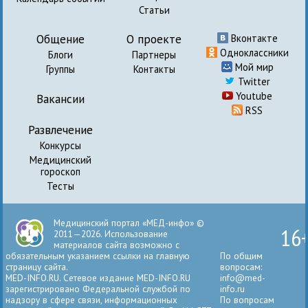
Статьи
Общение
О проекте
Вконтакте
Одноклассники
Блоги
Партнеры
Мой мир
Группы
Контакты
Twitter
Youtube
Вакансии
RSS
Развлечение
Конкурсы
Медицинский
гороскоп
Тесты
Медицинский портал «МЕД-инфо» ©
16
2011—2026. Использование
материалов сайта возможно с
обязательным указанием ссылки на главную
По общим
страницу сайта.
вопросам:
MED-INFO.RU. Сетевое издание MED-INFO.RU
info@med-
зарегистрировано Федеральной службой по
info.ru
надзору в сфере связи, информационных
По вопросам