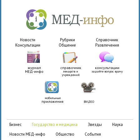
Новости
Рубрики
Справочник
Консультации
Общение
Развлечения
журнал
справочник
консультации
МЕД-инфо
лекарств и
задайте вопрос врачу
учреждений
мобильные
приложения
ВИДЕО
бизнес
государство и медицина
звезды
наука
новости МЕД-инфо
общество
события