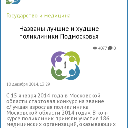
государство и медицина
Названы лучшие и худшие
поликлиники Подмосковья
4077
0
X
K
10 декабря 2014, 13:29
С 15 января 2014 года в Московской
обла­сти стар­то­вал кон­курс на зва­ние
«Лучшая взрос­лая поли­кли­ника
Московской обла­сти 2014 года». В кон­
курсе поли­кли­ник при­няли уча­стие 186
меди­цин­ских орга­ни­за­ций, ока­зы­ва­ю­щих