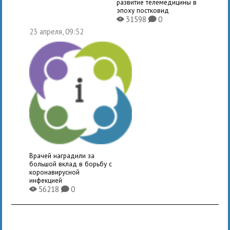
развитие телемедицины в
эпоху постковид
31598
0
X
K
23 апреля, 09:52
Врачей наградили за
большой вклад в борьбу с
коронавирусной
инфекцией
56218
0
X
K