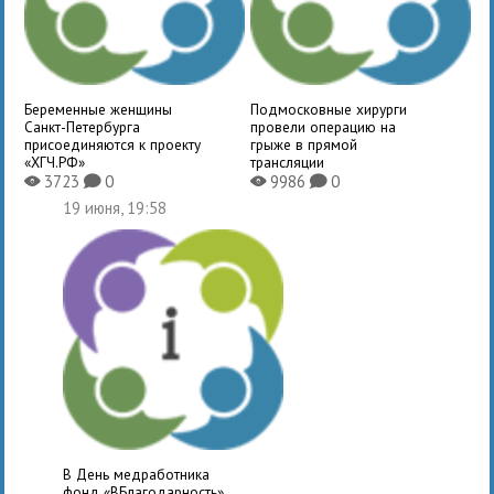
Беременные женщины
Подмосковные хирурги
Санкт-Петербурга
провели операцию на
присоединяются к проекту
грыже в прямой
«ХГЧ.РФ»
трансляции
3723
0
9986
0
X
K
X
K
19 июня, 19:58
В День медработника
фонд «ВБлагодарность»