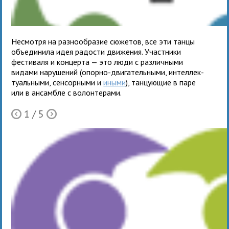
Несмотря на раз­но­об­ра­зие сюже­тов, все эти танцы
объ­еди­нила идея радо­сти движения. Участники
фести­валя и кон­церта — это люди с раз­лич­ными
видами нару­ше­ний (опорно-дви­га­тель­ными, интел­лек­
ту­аль­ными, сен­сор­ными и
иными
), тан­цу­ю­щие в паре
или в ансам­бле с волон­терами.
1
/ 5
Ò
Õ