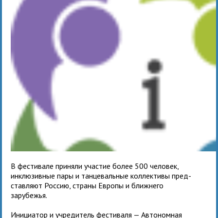
В фести­вале при­няли уча­стие более 500 чело­век,
инклю­зив­ные пары и тан­це­валь­ные кол­лек­тивы пред­
став­ляют Россию, страны Европы и ближ­него
зарубежья.
Инициатор и учре­ди­тель фести­валя — Автономная