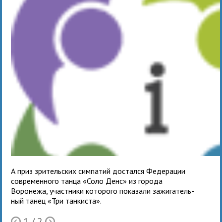
А приз зри­тель­ских сим­па­тий достался Федерации
совре­мен­ного танца «Соло Денс» из города
Воронежа, участ­ники кото­рого пока­зали зажи­га­тель­
ный танец «Три танкиста».
1
/ 2
Ò
Õ