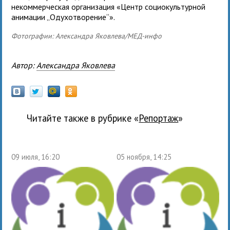
неком­мер­че­ская орга­ни­за­ция «Центр соци­о­куль­тур­ной
ани­ма­ции „Одухотворение“».
Фотографии: Александра Яковлева/МЕД-инфо
Автор:
Александра Яковлева
Читайте также в рубрике «
Репортаж
»
09 июля, 16:20
05 ноября, 14:25