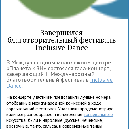
Завершился
благотворительный фестиваль
Inclusive Dance
В Международ­ном моло­деж­ном цен­тре
«Планета КВН» состо­ялся гала-кон­церт,
завер­ша­ю­щий II Международ­ный
благотворительный фести­валь
Inclusive
Dance
.
На кон­церте участники пред­ста­вили луч­шие номера,
ото­бран­ные меж­ду­на­род­ной комиссией в ходе
соревнований фестиваля. Участники про­де­мон­стри­ро­
вали все раз­но­об­ра­зие и вели­ко­ле­пие
тан­це­валь­ного
искус­ства: были и народ­ные (рус­ские, чечен­ские,
восточ­ные, танго, сальса), и совре­мен­ные танцы,