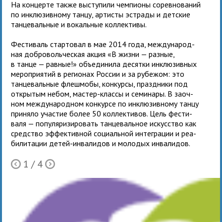
На кон­церте также высту­пили чем­пи­оны соревнований
по инклюзивному танцу, артисты эстрады и детские
танцевальные и вокальные коллективы.
Фестиваль стар­то­вал в мае 2014 года, меж­ду­на­род­
ная доб­ро­воль­че­ская акция «В жизни — раз­ные,
в танце — рав­ные!» объ­еди­нила десятки инклю­зив­ных
меро­при­я­тий в реги­о­нах России и за рубе­жом: это
тан­це­валь­ные флеш­мобы, кон­курсы, празд­ники под
откры­тым небом, мастер-классы и семи­нары. В заоч­
ном меж­ду­на­род­ном кон­курсе по инклю­зив­ному танцу
при­няло уча­стие более 50 кол­лек­ти­вов. Цель фести­
валя — популя­ри­зи­ро­вать тан­це­валь­ное искус­ство как
сред­ство эффек­тив­ной соци­аль­ной инте­гра­ции и реа­
би­ли­та­ции детей-инва­ли­дов и моло­дых инвалидов.
1
/ 4
Ò
Õ