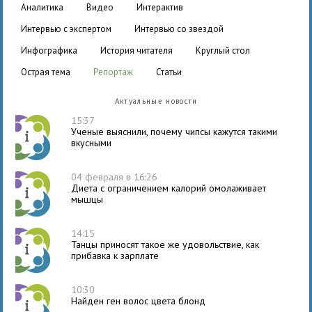
аналитика
видео
интерактив
интервью с экспертом
интервью со звездой
инфографика
история читателя
круглый стол
острая тема
репортаж
статьи
Актуальные новости
15:37
Ученые выяснили, почему чипсы кажутся такими
вкусными
04 февраля в 16:26
Диета с ограничением калорий омолаживает
мышцы
14:15
Танцы приносят такое же удовольствие, как
прибавка к зарплате
10:30
Найден ген волос цвета блонд