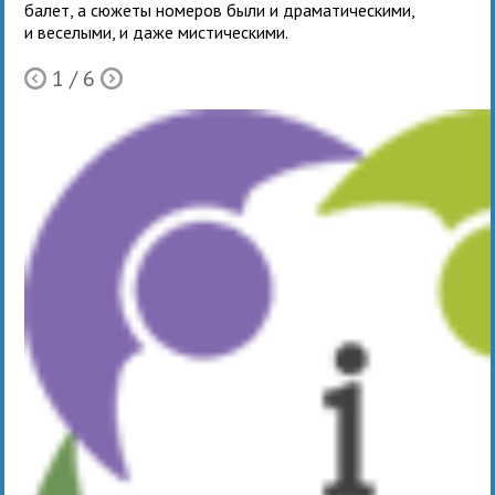
балет, а сюжеты номе­ров были и дра­ма­ти­че­скими,
и весе­лыми, и даже мисти­че­скими.
1
/ 6
Ò
Õ