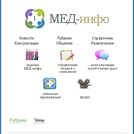
Новости
Рубрики
Справочник
Консультации
Общение
Развлечения
журнал
справочник
консультации
МЕД-инфо
лекарств и
задайте вопрос врачу
учреждений
мобильные
приложения
ВИДЕО
Рубрики
Темы