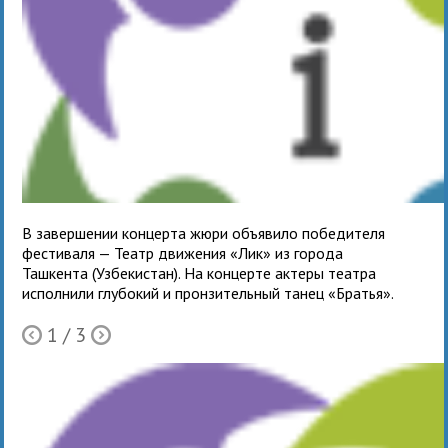
В завер­ше­нии кон­церта жюри объ­явило побе­ди­теля
фести­валя — Театр дви­же­ния «Лик» из города
Ташкента (Узбекистан). На кон­церте актеры театра
испол­нили глу­бо­кий и прон­зи­тель­ный танец «Братья».
1
/ 3
Ò
Õ