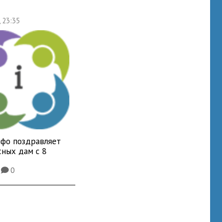
, 23:35
фо поздравляет
сных дам с 8
8
0
K