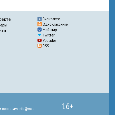
оекте
Вконтакте
Одноклассники
неры
Мой мир
акты
Twitter
Youtube
RSS
16+
 вопросам: info@med-