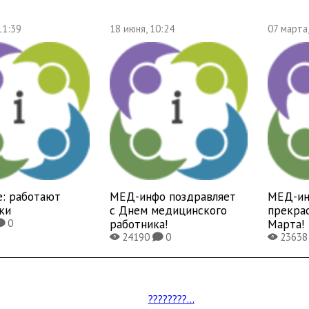
11:39
18 июня, 10:24
07 марта
е: работают
МЕД-инфо поздравляет
МЕД-ин
ки
с Днем медицинского
прекра
работника!
Марта!
0
K
24190
0
2363
X
K
X
????????...