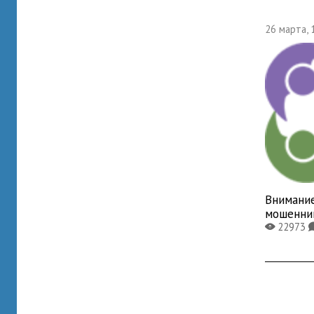
26 марта, 
Внимани
мошенни
22973
X