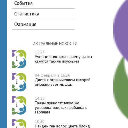
события
статистика
фармация
АКТУАЛЬНЫЕ НОВОСТИ
15:37
Ученые выяснили, почему чипсы
кажутся такими вкусными
04 февраля в 16:26
Диета с ограничением калорий
омолаживает мышцы
14:15
Танцы приносят такое же
удовольствие, как прибавка к
зарплате
10:30
Найден ген волос цвета блонд