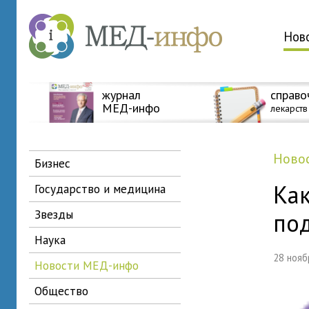
Нов
журнал
справо
МЕД-инфо
лекарств
нов
бизнес
Ка
государство и медицина
звезды
по
наука
28 ноя
новости МЕД-инфо
общество