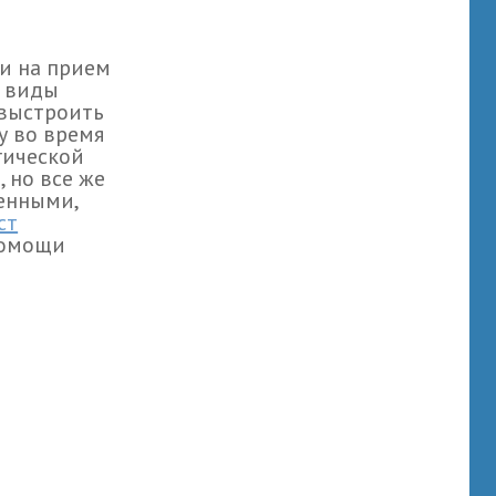
ли на прием
т виды
 выстроить
у во время
гической
 но все же
венными,
ст
помощи