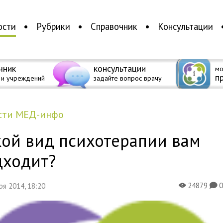
ости
Рубрики
Справочник
Консультации
чник
консультации
мо
п
 и учреждений
задайте вопрос врачу
ости МЕД-инфо
кой вид психотерапии вам
дходит?
24879
бря 2014, 18:20
X
K