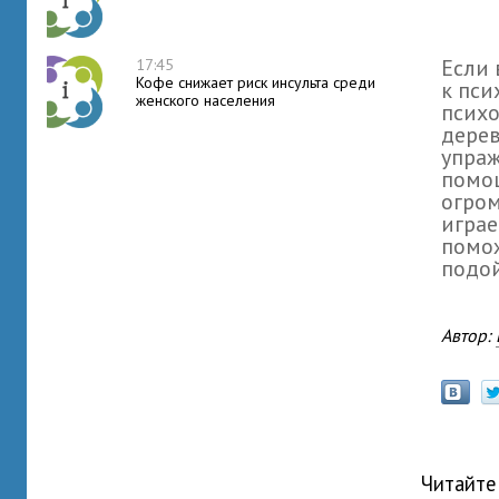
Если 
17:45
Кофе снижает риск инсульта среди
к пси
женского населения
психо
дерев
упраж
помо
огром
играе
помож
подой
Автор:
Читайте