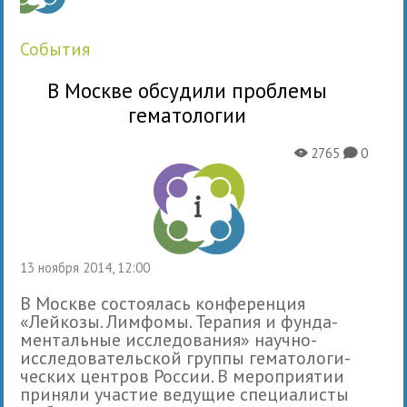
события
В Москве обсудили проблемы
гематологии
2765
0
X
K
13 ноября 2014, 12:00
В Москве состо­я­лась кон­фе­рен­ция
«Лейкозы. Лимфомы. Терапия и фун­да­
мен­таль­ные иссле­до­ва­ния» научно-
иссле­до­ва­тель­ской группы гема­то­ло­ги­
че­ских цен­тров России. В меро­при­я­тии
при­няли уча­стие веду­щие спе­ци­а­ли­сты