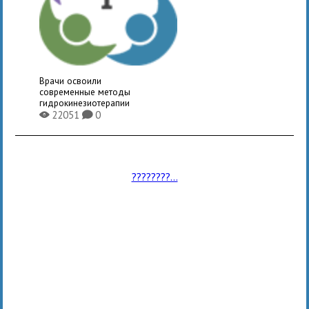
Врачи освоили
современные методы
гидрокинезиотерапии
22051
0
X
K
????????...