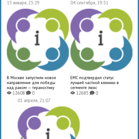
15 января, 23:29
04 сентября, 19:51
В Москве запустили новое
EMC подтвердил статус
направление для победы
лучшей частной клиники в
над раком — тераностику
сегменте люкс
12608
0
12685
0
X
K
X
K
01 апреля, 21:07