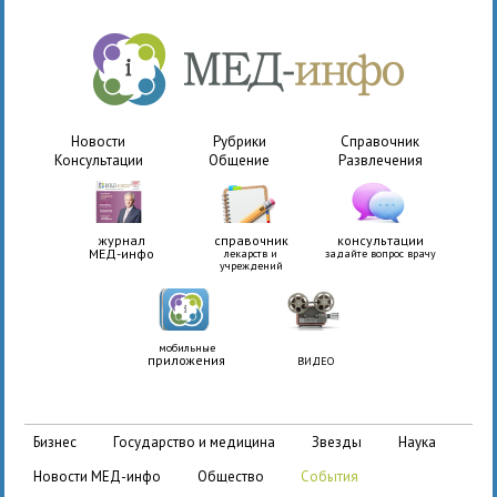
Новости
Рубрики
Справочник
Консультации
Общение
Развлечения
журнал
справочник
консультации
МЕД-инфо
лекарств и
задайте вопрос врачу
учреждений
мобильные
приложения
ВИДЕО
бизнес
государство и медицина
звезды
наука
новости МЕД-инфо
общество
события