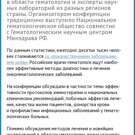
в обла­сти гема­то­ло­гии и экс­перты науч­
ных лабо­ра­то­рий из раз­ных реги­о­нов
страны. Организато­ром кон­фе­рен­ции
тра­ди­ци­онно высту­пило Национальное
гема­то­ло­ги­че­ское обще­ство сов­местно
с Гематологи­че­ским науч­ным цен­тром
Минздрава РФ.
По дан­ным ста­ти­стики, еже­годно десятки тысяч чело­
век стал­ки­ва­ются
со зло­ка­че­ствен­ными заболе­ва­ни­
ями крови
. Российские врачи-гема­то­логи ищут наи­бо­
лее эффек­тив­ные методы диа­гно­стики и лече­ния
онко­ге­ма­то­ло­ги­че­ских заболеваний.
На кон­фе­рен­ции обсуж­дали в част­но­сти темы эффек­
тив­но­сти про­то­ко­лов химио­те­ра­пии и нацио­наль­ных
кли­ни­че­ских реко­мен­да­ций, побоч­ных эффек­тов лече­
ния, каче­ства жизни паци­ен­тов, донор­ства крови
и про­фи­лак­тики инфек­ци­он­ных заболе­ва­ний у гема­то­
ло­ги­че­ских больных.
Помимо обсуж­де­ния мето­дов лече­ния и новей­ших
иссле­до­ва­ний в обла­сти гема­то­ло­гии, врачи уточ­няли