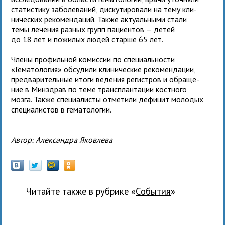
ста­ти­стику заболе­ва­ний, дис­ку­ти­ро­вали на тему кли­
ни­че­ских реко­мен­да­ций. Также акту­аль­ными стали
темы лече­ния раз­ных групп паци­ен­тов — детей
до 18 лет и пожи­лых людей старше 65 лет.
Члены про­филь­ной комис­сии по спе­ци­аль­но­сти
«Гематология» обсу­дили кли­ни­че­ские реко­мен­да­ции,
пред­ва­ри­тель­ные итоги веде­ния реги­стров и обра­ще­
ние в Минздрав по теме транс­план­та­ции кост­ного
мозга. Также спе­ци­а­ли­сты отме­тили дефи­цит моло­дых
спе­ци­а­ли­стов в гема­тологии.
Автор:
Александра Яковлева
Читайте также в рубрике «
события
»