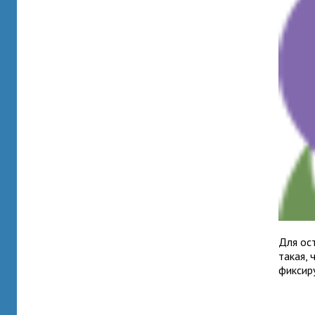
Для ост
такая, 
фик­си­р