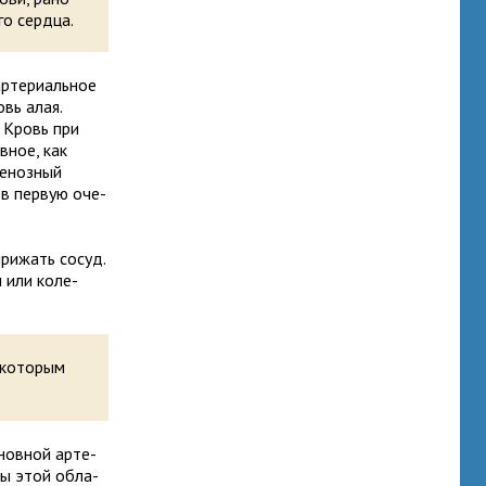
го сердца.
рте­ри­аль­ное
овь алая.
. Кровь при
в­ное, как
веноз­ный
и в первую оче­
при­жать сосуд.
м или коле­
 которым
нов­ной арте­
уды этой обла­