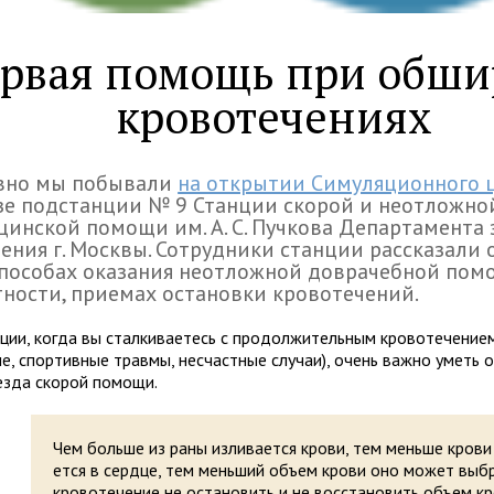
рвая помощь при обш
кровотечениях
вно мы побы­вали
на откры­тии Симуляционного 
зе под­стан­ции № 9 Станции ско­рой и неот­лож­но
ин­ской помощи им. А. С. Пучкова Департамента з
не­ния г. Москвы. Сотрудники стан­ции рас­ска­зали 
по­со­бах ока­за­ния неот­лож­ной довра­чеб­ной пом
­но­сти, при­е­мах оста­новки кро­во­течений.
­ции, когда вы стал­ки­ва­е­тесь с про­дол­жи­тель­ным кро­во­те­че­нием
, спортивные травмы, несчастные случаи), очень важно уметь ос
езда ско­рой помощи.
Чем больше из раны изли­ва­ется крови, тем меньше крови 
ется в сердце, тем меньший объем крови оно может выбро
кровотечение не остановить и не восстановить объем кр