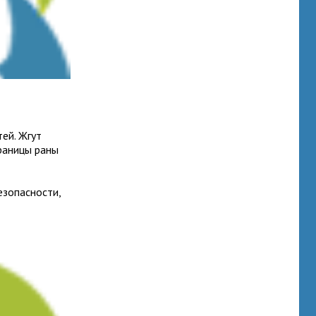
тей. Жгут
ра­ницы раны
­опас­но­сти,