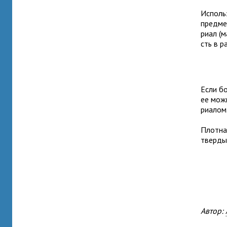
Использ
пред­ме
риал (м
сть в р
Если бо
ее можн
риалом
Плотная
твер­ды
Автор: