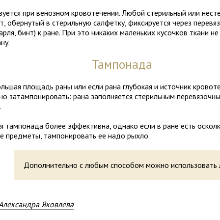
уется при веноз­ном кро­во­течении. Любой сте­риль­ный или несте
т, обер­ну­тый в сте­риль­ную сал­фетку, фик­си­ру­ется через пере­вя
арля, бинт) к ране. При это ника­ких малень­ких кусоч­ков тка­ни 
ану.
Тампонада
ль­шая пло­щадь раны или если рана глу­бо­кая и источ­ник кро­во­те
о затам­по­ни­ровать: рана запол­ня­ется сте­риль­ным пере­вя­зоч­
.
 там­по­нада более эффек­тивна, однако если в ране есть оскол
е пред­меты, там­по­ни­ро­вать ее надо рыхло.
Дополни­тельно с любым способом можно исполь­зо­вать 
Александра Яковлева