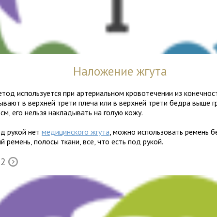
Наложение жгута
тод исполь­зу­ется при арте­ри­аль­ном кро­во­те­че­нии из конеч­но­с
вают в верх­ней трети плеча или в верх­ней трети бедра выше г
см, его нельзя накла­ды­вать на голую кожу.
од рукой нет
меди­цин­ского жгута
, можно исполь­зо­вать ремень без
й ремень, полосы ткани, все, что есть под рукой.
 2
Õ