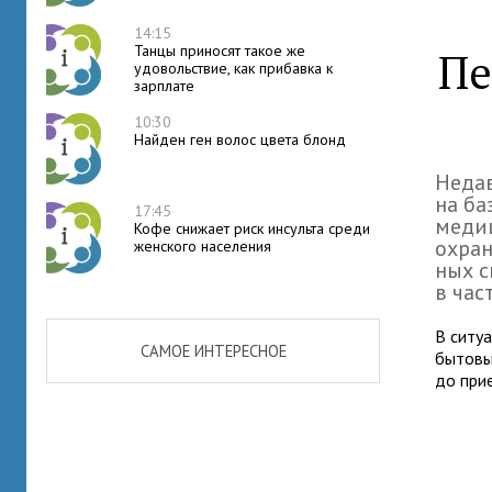
14:15
Танцы приносят такое же
Пе
удовольствие, как прибавка к
зарплате
10:30
Найден ген волос цвета блонд
Неда
на ба
17:45
медиц
Кофе снижает риск инсульта среди
охра­
женского населения
ных с
в част
В ситу­а
САМОЕ ИНТЕРЕСНОЕ
бытовые
до при­