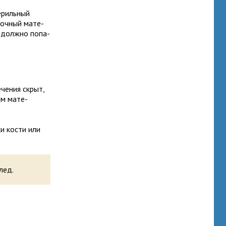
­риль­ный
­зоч­ный мате­
не должно попа­
­че­ния скрыт,
ным мате­
ки кости или
лед.