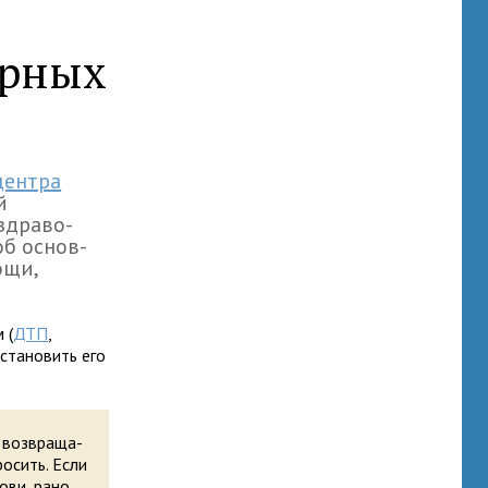
ирных
центра
й
дра­во­
об основ­
ощи,
 (
ДТП
,
та­но­вить его
воз­вра­ща­
­сить. Если
ови, рано