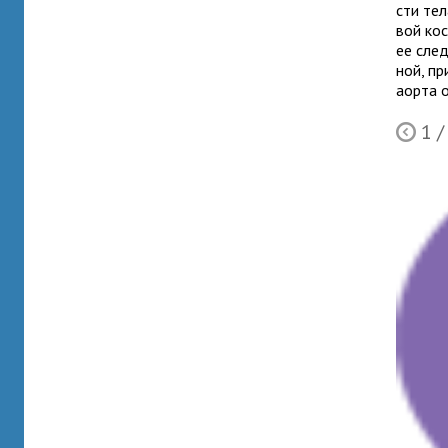
сти тел
вой кос
ее сле­
ной, пр
аорта о
1
/
Ò