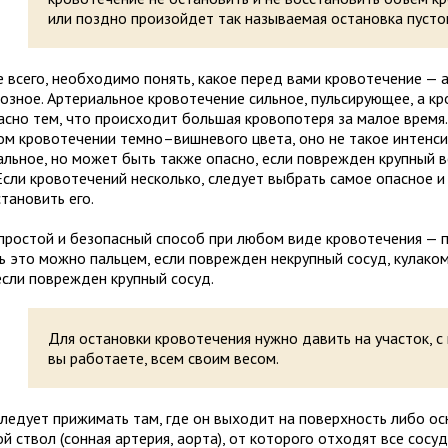
или поздно про­изой­дет так назы­ва­е­мая оста­новка пусто
всего, необ­хо­димо понять, какое перед вами кро­во­те­че­ние — а
з­ное. Артериальное кро­во­те­че­ние силь­ное, пуль­си­ру­ю­щее, а кр
сно тем, что про­ис­хо­дит боль­шая кро­во­по­теря за малое время
ом кро­во­те­че­нии темно–виш­не­вого цвета, оно не такое интен­си
­аль­ное, но может быть также опасно, если повре­жден круп­ный 
Если кро­во­те­че­ний несколько, сле­дует выбрать самое опас­ное 
та­но­вить его.
ро­стой и без­опас­ный спо­соб при любом виде кро­во­те­че­ния — 
 это можно паль­цем, если повре­жден некруп­ный сосуд, кула­ко
сли повре­жден круп­ный сосуд.
Для остановки кровотечения нужно давить на участок, с
вы работаете, всем своим весом.
ле­дует при­жи­мать там, где он выхо­дит на поверх­ность либо ос
ной ствол (сон­ная арте­рия, аорта), от кото­рого отхо­дят все сос