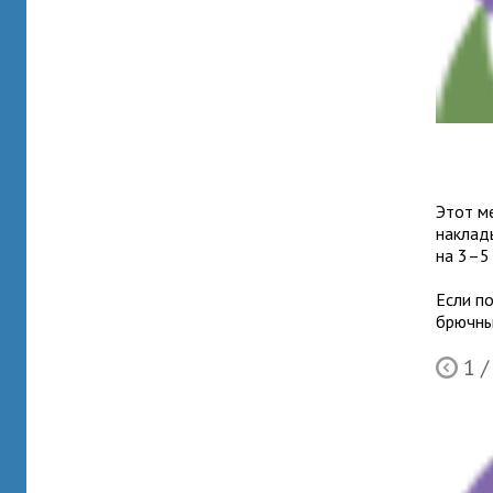
Этот ме
наклады
на 3–5 
Если п
брюч­ны
1
/
Ò