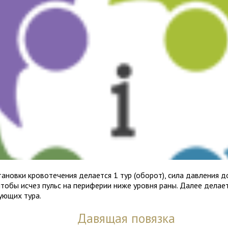
а­новки кро­во­те­че­ния дела­ется 1 тур (обо­рот), сила дав­ле­ния
чтобы исчез пульс на пери­фе­рии ниже уровня раны. Далее дела­
у­ю­щих тура.
Давящая повязка