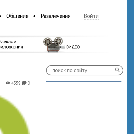
Общение
Развлечения
Войти
бильные
риложения
ВИДЕО
4559
0
X
K