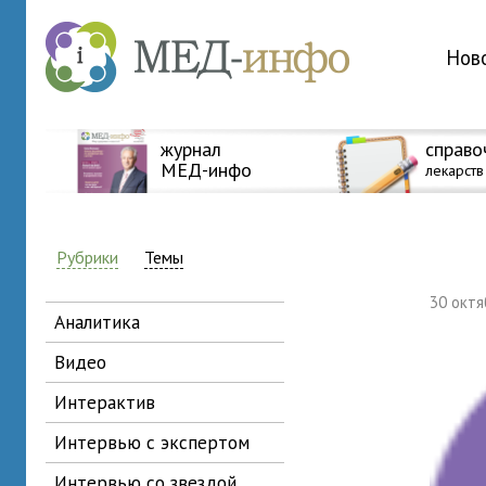
Нов
журнал
справо
МЕД-инфо
лекарств
Рубрики
Темы
30 окт
аналитика
видео
интерактив
интервью с экспертом
интервью со звездой