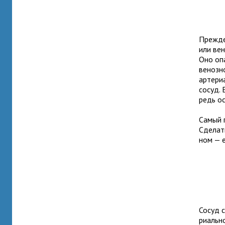
Прежде 
или вено
Оно опа
веноз­н
арте­ри
сосуд. 
редь ос
Самый п
Сделать
ном — е
Сосуд с
ри­аль­