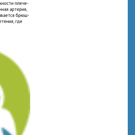
­но­сти пле­че­
­ная арте­рия,
­ва­ется брюш­
­те­ния, где