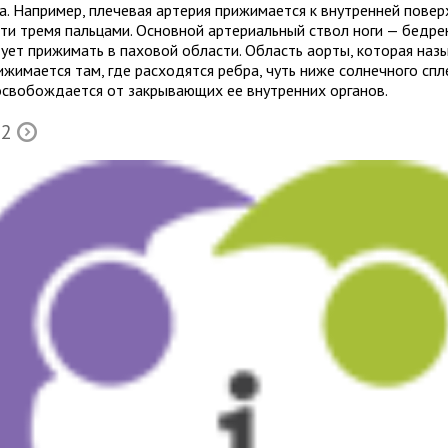
а. Например, пле­че­вая арте­рия при­жи­ма­ется к внут­рен­ней поверх
ти тремя паль­цами. Основной арте­ри­аль­ный ствол ноги — бед­рен
дует при­жи­мать в пахо­вой области. Область аорты, кото­рая назы
и­жи­ма­ется там, где рас­хо­дятся ребра, чуть ниже сол­неч­ного спле
сво­бож­да­ется от закры­ва­ю­щих ее внут­рен­них органов.
 2
Õ