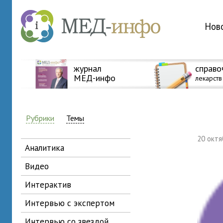
Нов
журнал
справо
МЕД-инфо
лекарств
Рубрики
Темы
20 окт
аналитика
видео
интерактив
интервью с экспертом
интервью со звездой