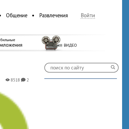
Общение
Развлечения
Войти
бильные
риложения
ВИДЕО
8518
2
X
K