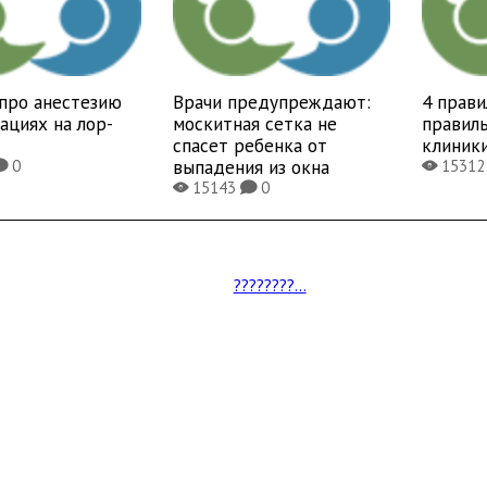
про анестезию
Врачи предупреждают:
4 прави
ациях на лор-
москитная сетка не
правиль
спасет ребенка от
клиник
выпадения из окна
0
1531
K
X
15143
0
X
K
????????...