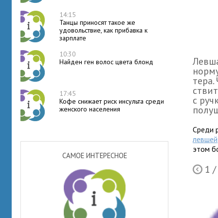
14:15
Танцы приносят такое же
удовольствие, как прибавка к
зарплате
10:30
Левша
Найден ген волос цвета блонд
норму
тера.
стви­
17:45
с руч
Кофе снижает риск инсульта среди
полуш
женского населения
Среди 
левшей
этом б
САМОЕ ИНТЕРЕСНОЕ
1
/
Ò