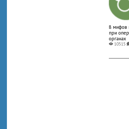
8 мифов 
при опер
органах
10515
X