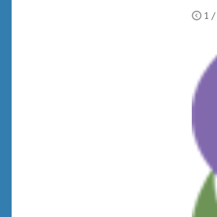
1
/
Ò