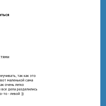
аться
стями
еучивать, так как это
 вот маленькой сама
ак очень легко
 и все дела разделились
-то - левой :))