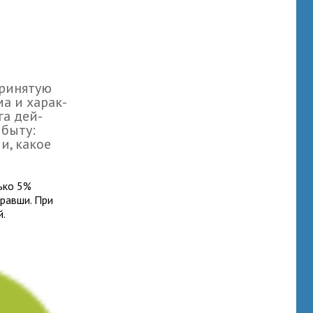
ри­ня­тую
ма и харак­
га дей­
 быту:
и, какое
ько 5%
равши. При
й.