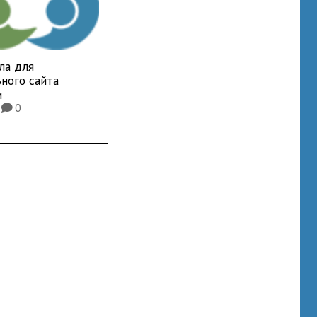
ла для
ного сайта
и
2
0
K