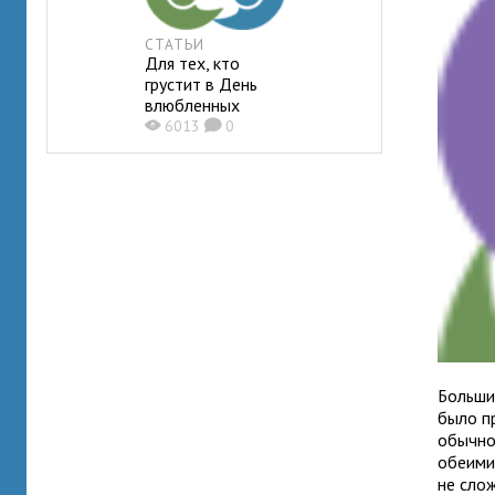
СТАТЬИ
Для тех, кто
грустит в День
влюбленных
X
6013
K
0
Боль­ши
было пр
обычно 
обе­им
не слож