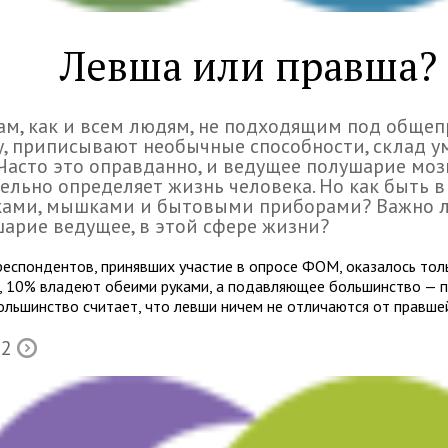
Левша или правша?
м, как и всем людям, не под­хо­дя­щим под обще­п
, при­пи­сы­вают необыч­ные спо­соб­но­сти, склад у
 Часто это оправ­данно, и веду­щее полу­ша­рие моз
тельно опре­де­ляет жизнь чело­века. Но как быть в
­ками, мыш­ками и быто­выми при­борами? Важно л
арие ведущее, в этой сфере жизни?
респондентов, принявших участие в опросе ФОМ, оказалось тол
, 10% владеют обеими руками, а подавляющее большинство — п
ольшинство считает, что левши ничем не отличаются от правше
 2
Õ