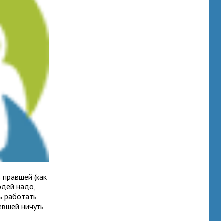
 прав­шей (как
людей надо,
ь рабо­тать
евшей ничуть