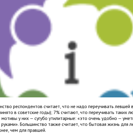
н­ство респондентов считает, что не надо пере­учи­вать лев­шей в
и­нято в совет­ские годы); 7% счи­тают, что пере­учи­вать таких 
мотивы у них — сугубо ути­ли­тар­ные: «это очень удобно — умет
и руками». Большинство также считает, что бытовая жизнь для л
нее, чем для правшей.