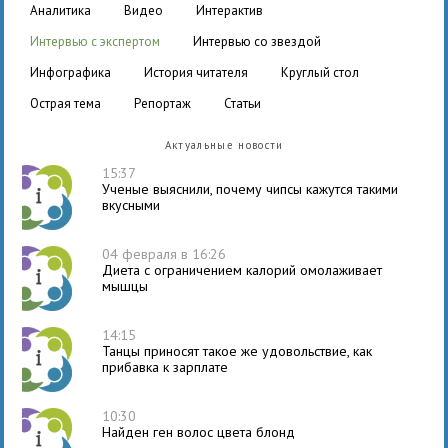
аналитика
видео
интерактив
интервью с экспертом
интервью со звездой
инфографика
история читателя
круглый стол
острая тема
репортаж
статьи
Актуальные новости
15:37
Ученые выяснили, почему чипсы кажутся такими
вкусными
04 февраля в 16:26
Диета с ограничением калорий омолаживает
мышцы
14:15
Танцы приносят такое же удовольствие, как
прибавка к зарплате
10:30
Найден ген волос цвета блонд