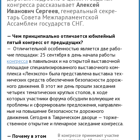
конгресса рас­ска­зы­вает
Алексей
Иванович Сергеев
, гене­раль­ный сек­ре­
тарь Совета Межпарламент­ской
Ассамблеи госу­дарств СНГ.
—
Чем прин­ци­пи­ально отли­ча­ется юби­лей­ный
пятый кон­гресс от предыдущих?
— Отличитель­ной осо­бен­но­стью явля­ется две рабо­
чие площадки: 25 сен­тября в день начала работы
конгресса
в пави­льо­нах и на откры­той выста­воч­ной
пло­щадке спе­ци­а­ли­зи­ро­ван­ного выста­воч­ного ком­
плекса «Ленэкспо» была пред­став­лена выставка тех­
ни­че­ских средств обес­пе­че­ния без­опас­но­сти дорож­
ного дви­же­ния. В этот же день прошли засе­да­ния
четы­рех тема­ти­че­ских круг­лых сто­лов, в ходе
которых участники форума обсу­дили вол­ну­ю­щие их
про­блемы и сфор­ми­ровали пред­ло­же­ния, направ­лен­
ные на повы­ше­ние без­опас­но­сти дорож­ного
движения. Сегодня в Таврическом дворце — тор­же­
ствен­ное откры­тие и пле­нар­ное засе­да­ние кон­гресса.
В кон­грессе принимают уча­стие
— Почему в этом