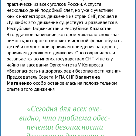
прак­ти­че­ски из всех угол­ков России. А спу­стя
несколько дней подоб­ный слет, но уже с уча­стием
юных инспек­то­ров дви­же­ния из стран СНГ, про­шел в
Душанбе: это дви­же­ние суще­ствует и раз­ви­ва­ется в
Республике Таджикистан и Республике Казахстан.
Это удачное начи­на­ние, кото­рое дока­зало свою зна­
чи­мость, кото­рое поз­во­ляет в игро­вой форме обу­чать
детей и под­рост­ков пра­ви­лам пове­де­ния на дороге,
пра­ви­лам дорож­ного дви­же­ния. Оно сохра­ни­лось и
раз­ви­ва­ется во мно­гих госу­дар­ствах СНГ. И не слу­
чайно на засе­да­нии Оргкомитета V Конгресса
«Безопасность на доро­гах ради без­опас­но­сти жизни»
Председатель Совета МПА СНГ
Валентина
Матвиенко
особо оста­но­ви­лась на поло­жи­тель­ном
опыте этого движения.
«Сегодня для всех оче­
видно, что про­блема обес­
пе­че­ния без­опас­но­сти
дорож­ного дви­же­ния в