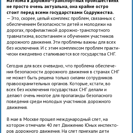
ма­тизма в дорожно-транс­порт­ных про­ис­ше­ствиях
не про­сто очень акту­альна, она крайне остро
стоит перед всеми госу­дар­ствами Содружества.
— Это, ско­рее, целый ком­плекс про­блем, свя­зан­ных с
обес­пе­че­нием без­опас­но­сти детей и моло­дежи на
доро­гах, про­фи­лак­ти­кой дорожно-транс­порт­ного
трав­ма­тизма, вос­пи­та­нием и обу­че­нием участ­ни­ков
дорож­ного дви­же­ния. Эти про­блемы важны для всех
без исклю­че­ния. И с этим ком­плек­сом про­блем прак­ти­
че­ски еже­дневно стал­ки­ва­ются все госу­дар­ства СНГ.
Сегодня для всех оче­видно, что про­блема обес­пе­че­
ния без­опас­но­сти дорож­ного дви­же­ния в стра­нах СНГ
не может быть решена только силами сотруд­ни­ков
пра­во­охра­ни­тель­ных орга­нов. Которые, кстати, во
всех без исклю­че­ния госу­дар­ствах СНГ делали и
делают очень мно­гое для про­па­ганды без­опас­ного
пове­де­ния среди моло­дых участ­ни­ков дорож­ного
движения.
В мае в Москве про­шел меж­ду­на­род­ный слет, на
котором отме­чали 40 лет Движению Юных инспек­то­
ров дорож­ного дви­же­ния. На слет при­е­хали дети