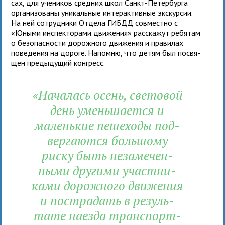
сах, для уче­ни­ков сред­них школ Санкт-Петербурга
орга­ни­зо­ваны уни­каль­ные интер­ак­тив­ные экс­кур­сии.
На ней сотруд­ники Отдела ГИБДД сов­местно с
«Юными инспек­то­рами дви­же­ния» рас­ска­жут ребя­там
о без­опас­но­сти дорож­ного дви­же­ния и пра­ви­лах
пове­де­ния на дороге. Напомню, что детям был посвя­
щен преды­ду­щий конгресс.
«Началась осень, све­то­вой
день умень­ша­ется и
малень­кие пеше­ходы под­
вер­га­ются боль­шому
риску быть неза­ме­чен­
ными дру­гими участ­ни­
ками дорож­ного дви­же­ния
и постра­дать в резуль­
тате наезда транс­порт­