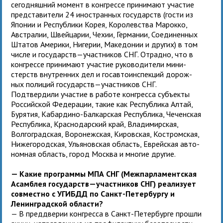
сего­дняш­ний момент в кон­грессе принимают уча­стие
пред­ста­ви­тели 24 ино­стран­ных госу­дарств (гости из
Японии и Республики Корея, Королевства Марокко,
Австралии, Швейцарии, Чехии, Германии, Соединенных
Штатов Америки, Нигерии, Македонии и других) в том
числе и госу­дарств—участ­ни­ков СНГ. Отрадно, что в
кон­грессе при­нимают уча­стие руко­во­ди­тели мини­
стерств внут­рен­них дел и гос­ав­то­ин­спек­ций дорож­
ных поли­ций госу­дарств—участ­ни­ков СНГ.
Подтвердили уча­стие в работе кон­гресса субъ­екты
Российской Федерации, такие как Республика Алтай,
Бурятия, Кабардино-Балкарская Республика, Чеченская
Республика, Краснодарский край, Владимирская,
Волгоградская, Воронежская, Кировская, Костромская,
Нижегородская, Ульяновская область, Еврейская авто­
ном­ная область, город Москва и мно­гие другие.
— Какие про­граммы МПА СНГ (Межпарламентская
Асамблея государств—участников СНГ) реа­ли­зует
сов­местно с УГИБДД по Санкт-Петербургу и
Ленинградской области?
— В пред­две­рии конгресса в Санкт-Петербурге про­шли