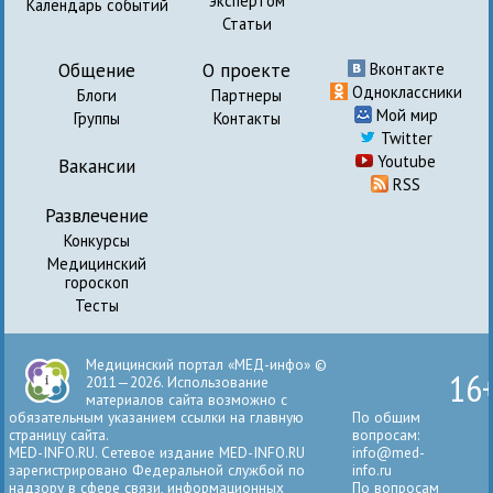
экспертом
Календарь событий
Статьи
Общение
О проекте
Вконтакте
Одноклассники
Блоги
Партнеры
Мой мир
Группы
Контакты
Twitter
Youtube
Вакансии
RSS
Развлечение
Конкурсы
Медицинский
гороскоп
Тесты
Медицинский портал «МЕД-инфо» ©
16
2011—2026. Использование
материалов сайта возможно с
обязательным указанием ссылки на главную
По общим
страницу сайта.
вопросам:
MED-INFO.RU. Сетевое издание MED-INFO.RU
info@med-
зарегистрировано Федеральной службой по
info.ru
надзору в сфере связи, информационных
По вопросам