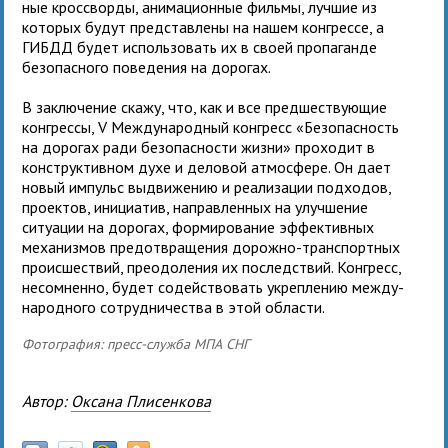
ные кросс­ворды, ани­ма­ци­он­ные фильмы, луч­шие из
кото­рых будут пред­став­лены на нашем конгрессе, а
ГИБДД будет исполь­зо­вать их в своей про­па­ганде
без­опас­ного пове­де­ния на дорогах.
В заклю­че­ние скажу, что, как и все пред­ше­ству­ю­щие
кон­грессы, V Международ­ный кон­гресс «Безопасность
на доро­гах ради без­опас­но­сти жизни» проходит в
кон­струк­тив­ном духе и дело­вой атмо­сфере. Он дает
новый импульс выдви­же­нию и реа­ли­за­ции под­хо­дов,
про­ек­тов, ини­ци­а­тив, направ­лен­ных на улуч­ше­ние
ситу­а­ции на доро­гах, фор­ми­ро­ва­ние эффек­тив­ных
меха­низ­мов предот­вра­ще­ния дорожно-транс­порт­ных
про­ис­ше­ствий, пре­одо­ле­ния их послед­ствий. Конгресс,
несо­мненно, будет содей­ство­вать укреп­ле­нию меж­ду­
на­род­ного сотруд­ни­че­ства в этой области.
Фотография: пресс-служба МПА СНГ
Автор:
Оксана Плисенкова