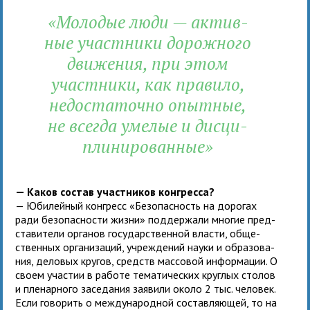
«Молодые люди — актив­
ные участ­ники дорож­ного
дви­же­ния, при этом
участ­ники, как пра­вило,
недо­ста­точно опыт­ные,
не все­гда уме­лые и дис­ци­
пли­ни­ро­ван­ные»
— Каков состав участ­ни­ков кон­гресса?
— Юби­лей­ный кон­гресс «Безопасность на доро­гах
ради без­опас­но­сти жизни» под­дер­жали мно­гие пред­
ста­ви­тели орга­нов государ­ствен­ной вла­сти, обще­
ствен­ных орга­ни­за­ций, учре­жде­ний науки и обра­зо­ва­
ния, дело­вых кру­гов, средств мас­со­вой инфор­ма­ции. О
своем уча­стии в работе тема­ти­че­ских круг­лых сто­лов
и пле­нар­ного засе­да­ния заявили около 2 тыс. чело­век.
Если гово­рить о меж­ду­на­род­ной состав­ля­ю­щей, то на