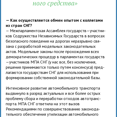
ного средства»
— Как осу­ществ­ля­ется обмен опы­том с кол­ле­гами
из стран СНГ?
— Межпарламент­ская Ассамблея госу­дарств—участ­ни­
ков Содружества Независимых Государств в вопро­сах
без­опас­ного пове­де­ния на доро­гах нераз­рывно свя­
зана с раз­ра­бот­кой модель­ных зако­но­да­тель­ных
актов. Модельные законы после про­хож­де­ния всех
демо­кра­ти­че­ских про­це­дур в пар­ла­мен­тах госу­дарств
—участ­ни­ков МПА СНГ (у нас все, без исклю­че­ния,
реше­ния при­ни­ма­ются только путем кон­сен­суса) пред­
ла­га­ются госу­дар­ствам СНГ для исполь­зо­ва­ния при
фор­ми­ро­ва­нии соб­ствен­ной зако­но­да­тель­ной базы.
Интенсивное раз­ви­тие авто­мо­биль­ного транс­порта
выдви­нуло в раз­ряд акту­аль­ных и все более ост­рых
про­блему сбора и пере­ра­ботки отхо­дов авто­транс­
порта. МПА СНГ отве­тила на этот вызов
Рекомендаци­ями по совер­шен­ство­ва­нию зако­но­да­
тель­ного обес­пе­че­ния ути­ли­за­ции авто­мо­биль­ного