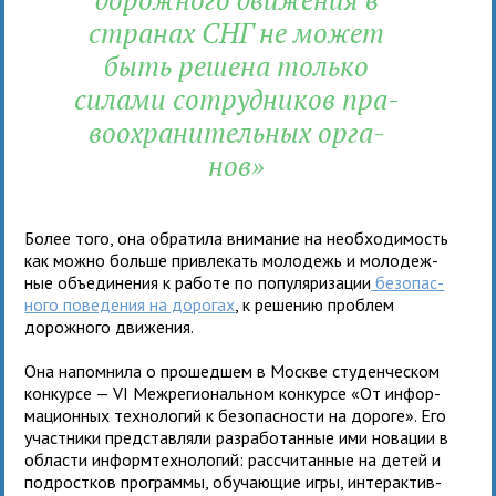
стра­нах СНГ не может
быть решена только
силами сотруд­ни­ков пра­
во­охра­ни­тель­ных орга­
нов»
Более того, она обра­тила вни­ма­ние на необ­хо­ди­мость
как можно больше при­вле­кать моло­дежь и моло­деж­
ные объ­еди­не­ния к работе по популя­ри­за­ции
без­опас­
ного пове­де­ния на доро­гах
, к реше­нию про­блем
дорож­ного движения.
Она напом­нила о про­шед­шем в Москве сту­ден­че­ском
кон­курсе — VI Межрегиональ­ном кон­курсе «От инфор­
ма­ци­он­ных тех­но­ло­гий к без­опас­но­сти на дороге». Его
участ­ники пред­став­ляли раз­ра­бо­тан­ные ими нова­ции в
обла­сти информ­тех­но­ло­гий: рас­счи­тан­ные на детей и
под­рост­ков про­граммы, обу­ча­ю­щие игры, интер­ак­тив­