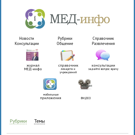
Новости
Рубрики
Справочник
Консультации
Общение
Развлечения
журнал
справочник
консультации
МЕД-инфо
лекарств и
задайте вопрос врачу
учреждений
мобильные
приложения
ВИДЕО
Рубрики
Темы