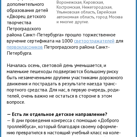
Воронежская, Кировская,
допол­ни­тель­ного
Костромская, Нижегородская,
обра­зо­ва­ния детей
Ульяновская область, Еврейская
«Дворец дет­ского
авто­ном­ная область, город Москва
и мно­гие другие.
твор­че­ства
Петроградского
рай­она Санкт-Петербурга» про­шло тор­же­ствен­ное
вру­че­ние сер­ти­фи­ката на 1000
све­то­от­ра­жа­те­лей
для
пер­во­класс­ни­ков
Петроградского рай­она Санкт-
Петербурга.
Началась осень, све­то­вой день умень­ша­ется, и
малень­кие пеше­ходы под­вер­га­ются боль­шому риску
быть неза­ме­чен­ными дру­гими участ­ни­ками дорож­ного
дви­же­ния и постра­дать в резуль­тате наезда транс­
порт­ного средства. Для нас, в первую оче­редь, роди­
те­лей, очень важно не остаться в сто­роне в этом
вопросе.
— Есть ли отдель­ное дет­ское направление?
— В дни про­ве­де­ния конгресса с помо­щью «Доброго
трол­лей­буса», кото­рый бла­го­даря сво­ему оформ­ле­
нию пре­вра­тился в насто­я­щий учеб­ный класс на коле­