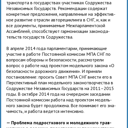
транс­порта в госу­дар­ствах-участ­ни­ках Содружества
Независимых Государств. Рекомендации содер­жат
кон­крет­ные пред­ло­же­ния, направ­лен­ные на эффек­тив­
ное раз­ви­тие отрасли авто­ре­цик­линга в СНГ, и, как и
все доку­менты, при­ни­ма­е­мые Межпарламент­ской
Ассамблеей, спо­соб­ствуют гар­мо­ни­за­ции зако­но­да­
тельств госу­дарств Содружества.
В апреле 2014 года пар­ла­мен­та­рии, при­ни­ма­ю­щие
уча­стие в работе Постоянной комис­сии МПА СНГ по
вопро­сам обо­роны и без­опас­но­сти, рас­смот­рели
вопрос о работе над про­ек­том модель­ного закона «О
без­опас­но­сти дорож­ного дви­же­ния». И при­няли
поста­нов­ле­ние: про­сить Совет МПА СНГ вне­сти его в
Перспектив­ный план модель­ного зако­но­твор­че­ства в
Содружестве Независимых Государств на 2011–2015
годы. В октябре 2014 года на оче­ред­ном засе­да­нии
Постоянной комис­сии работа над про­ек­том модель­
ного закона будет про­дол­жена. Все пони­мают его зна­
чи­мость, и работа ведется интенсивно.
— Проблема под­рост­ко­вого и моло­деж­ного трав­