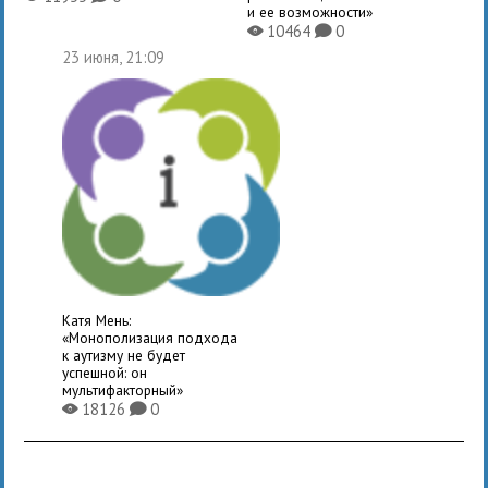
и ее возможности»
10464
0
X
K
23 июня, 21:09
Катя Мень:
«Монополизация подхода
к аутизму не будет
успешной: он
мультифакторный»
18126
0
X
K