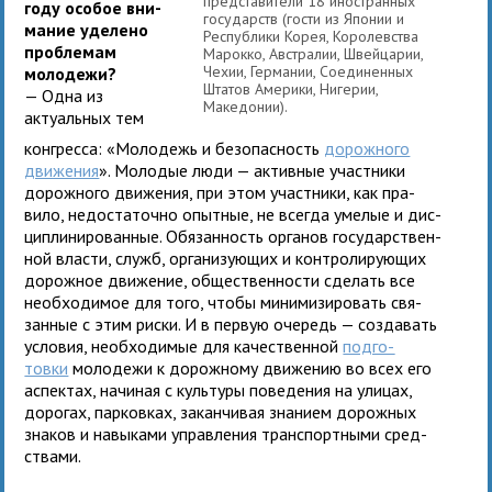
пред­ста­ви­тели 18 ино­стран­ных
году осо­бое вни­
госу­дарств (гости из Японии и
ма­ние уде­лено
Республики Корея, Королевства
про­бле­мам
Марокко, Австралии, Швейцарии,
Чехии, Германии, Соединенных
молодежи?
Штатов Америки, Нигерии,
— Одна из
Македонии).
актуальных тем
конгресса: «Молодежь и без­опас­ность
дорож­ного
дви­же­ния
». Молодые люди — актив­ные участ­ники
дорож­ного дви­же­ния, при этом участ­ники, как пра­
вило, недо­ста­точно опыт­ные, не все­гда уме­лые и дис­
ци­пли­ни­ро­ван­ные. Обязанность орга­нов государ­ствен­
ной вла­сти, служб, орга­ни­зу­ю­щих и кон­тро­ли­ру­ю­щих
дорож­ное дви­же­ние, обще­ствен­но­сти сде­лать все
необ­хо­ди­мое для того, чтобы мини­ми­зи­ро­вать свя­
зан­ные с этим риски. И в первую оче­редь — созда­вать
усло­вия, необ­хо­ди­мые для каче­ствен­ной
под­го­
товки
моло­дежи к дорож­ному дви­же­нию во всех его
аспек­тах, начи­ная с куль­туры пове­де­ния на ули­цах,
доро­гах, пар­ков­ках, закан­чи­вая зна­нием дорож­ных
зна­ков и навы­ками управ­ле­ния транс­порт­ными сред­
ствами.