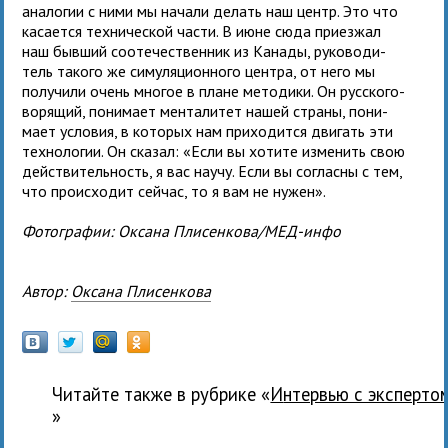
ана­ло­гии с ними мы начали делать наш центр. Это что
каса­ется тех­ни­че­ской части. В июне сюда при­ез­жал
наш быв­ший сооте­че­ствен­ник из Канады, руко­во­ди­
тель такого же симу­ля­ци­он­ного цен­тра, от него мы
полу­чили очень мно­гое в плане мето­дики. Он рус­ско­го­
во­ря­щий, пони­мает мен­та­ли­тет нашей страны, пони­
мает усло­вия, в кото­рых нам при­хо­дится дви­гать эти
тех­но­ло­гии. Он ска­зал: «Если вы хотите изме­нить свою
дей­стви­тель­ность, я вас научу. Если вы согласны с тем,
что про­ис­хо­дит сейчас, то я вам не нужен».
Фотографии: Оксана Плисенкова/МЕД-инфо
Автор:
Оксана Плисенкова
Читайте также в рубрике «
Интервью с эксперто
»