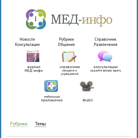
Новости
Рубрики
Справочник
Консультации
Общение
Развлечения
журнал
справочник
консультации
МЕД-инфо
лекарств и
задайте вопрос врачу
учреждений
мобильные
приложения
ВИДЕО
Рубрики
Темы