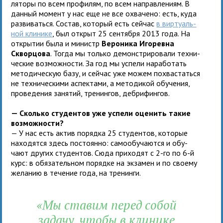
ля­торы по всем про­фи­лям, по всем направ­ле­ниям. В
дан­ный момент у нас еще не все охва­чено: есть, куда
раз­ви­ваться. Состав, кото­рый есть сей­час
в вир­ту­аль­
ной кли­нике
, был открыт 25 сен­тября 2013 года. На
откры­тии была и министр
Вероника Игоревна
Скворцова
. Тогда мы только демон­стри­ро­вали тех­ни­
че­ские воз­мож­но­сти. За год мы успели нара­бо­тать
мето­ди­че­скую базу, и сей­час уже можем похва­статься
не тех­ни­че­скими аспек­тами, а мето­ди­кой обу­че­ния,
про­ве­де­ния заня­тий, тре­нин­гов, дебри­фингов.
— Сколько сту­ден­тов уже успели оце­нить такие
воз­можности?
— У нас есть актив порядка 25 сту­ден­тов, кото­рые
нахо­дятся здесь посто­янно: само­обу­ча­ются и обу­
чают дру­гих сту­ден­тов. Сюда при­хо­дят с 2-го по 6-й
курс: в обя­за­тель­ном порядке на экза­мен и по сво­ему
жела­нию в тече­ние года, на тренинги.
«Мы ста­вим перед собой
задачу, чтобы в кли­нике