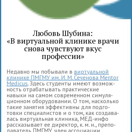
Любовь Шубина:
«В виртуальной клинике врачи
снова чувствуют вкус
профессии»
Недавно мы побы­вали в
вир­ту­аль­ной
кли­нике ПМГМУ им. И. М. Сеченова Mentor
Medicus
. Здесь сту­денты имеют воз­мож­
ность отра­ба­ты­вать прак­ти­че­ские
навыки на самом совре­мен­ном симу­ля­
ци­он­ном обо­ру­до­ва­нии. О том, насколько
такие заня­тия эффек­тивны для под­го­
товки спе­ци­а­ли­стов и о том, как созда­ва­
лась вир­ту­аль­ная кли­ника, МЕД-инфо
рас­ска­зы­вает ее дирек­тор, к. м. н., пре­по­
да­ва­тель ПМГМУ, член ассо­ци­а­ции