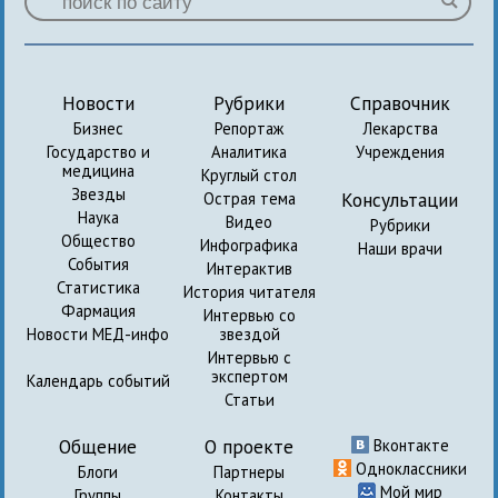
Новости
Рубрики
Справочник
Бизнес
Репортаж
Лекарства
Государство и
Аналитика
Учреждения
медицина
Круглый стол
Звезды
Консультации
Острая тема
Наука
Видео
Рубрики
Общество
Инфографика
Наши врачи
События
Интерактив
Статистика
История читателя
Фармация
Интервью со
Новости МЕД-инфо
звездой
Интервью с
экспертом
Календарь событий
Статьи
Общение
О проекте
Вконтакте
Одноклассники
Блоги
Партнеры
Мой мир
Группы
Контакты