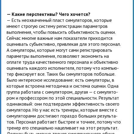
— Какие пер­спек­тивы? Чего хочется?
— Есть неохва­чен­ный пласт симу­ля­то­ров, кото­рые
имеют стро­гую систему реги­стра­ции пара­мет­ров
выпол­не­ния, чтобы повы­сить объ­ек­тив­ность оценки.
Сейчас мно­гие важ­ные нам пока­за­тели при­хо­дится
оце­ни­вать субьек­тивно, при­вле­кая для этого пер­со­нал.
А симу­ля­торы, кото­рые могут сами реги­стри­ро­вать
пара­метры выпол­не­ния, поз­во­ляют эко­но­мить на
оплате труда каче­ствен­ного пер­со­нала и объ­ек­тивно
оце­ни­вать каж­дого испол­ни­теля, потому что ком­пью­
тер фик­си­рует все. Таких бы симу­ля­то­ров побольше.
Было инте­рес­ное иссле­до­ва­ние: есть симу­ля­торы, в
кото­рые встро­ена мето­дичка и система оценки. Одна
группа рабо­тала с симу­ля­то­ром, дру­гая — с симу­ля­то­
ром и про­фес­со­ром по этой спе­ци­аль­но­сти. Результат
оди­на­ко­вый: они под­твер­дили эффек­тив­ность сво­его
симу­ля­тора. Но у нас есть тре­неры, кото­рые вме­сте с
симу­ля­то­рами дости­гают гораздо боль­ших резуль­та­
тов. Персонал рабо­тает быст­рее и точ­нее, потому что
тре­нер его спе­ци­ально наце­ли­вает на этот резуль­тат.
Должен быть именно тре­нер симу­ля­ци­он­ного обу­че­