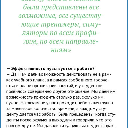
были пред­став­лены все
воз­мож­ные, все суще­ству­
ю­щие тре­на­жеры, симу­
ля­торы по всем про­фи­
лям, по всем направ­ле­
ниям»
— Эффективность чув­ству­ется в работе?
— Да. Нам дали воз­мож­ность дей­ство­вать не в рам­
ках учеб­ного плана, а в рам­ках сво­бод­ного твор­че­
ства в плане орга­ни­за­ции заня­тий, и у сту­ден­тов
появи­лось совер­шенно дру­гое отно­ше­ние. Мы даем им
воз­мож­ность при­хо­дить столько раз, сколько им
нужно. На экза­мене у нас про­хо­дит неболь­шая группа
за малень­кое коли­че­ство вре­мени, а каж­дому сту­
денту дается час работы. Были пре­це­денты, когда сту­
денты после экза­мена выхо­дили и гово­рили, что это
совсем дру­гое. Мы давали ситу­а­цию: вы сту­дент-прак­