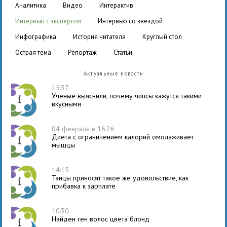
аналитика
видео
интерактив
интервью с экспертом
интервью со звездой
инфографика
история читателя
круглый стол
острая тема
репортаж
статьи
Актуальные новости
15:37
Ученые выяснили, почему чипсы кажутся такими
вкусными
04 февраля в 16:26
Диета с ограничением калорий омолаживает
мышцы
14:15
Танцы приносят такое же удовольствие, как
прибавка к зарплате
10:30
Найден ген волос цвета блонд