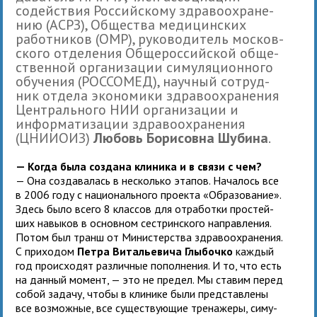
содей­ствия Российскому здра­во­охра­не­
нию (АСРЗ), Общества медицинских
работ­ни­ков (ОМР), руко­во­ди­тель мос­ков­
ского отде­ле­ния Общероссий­ской обще­
ствен­ной орга­ни­за­ции симу­ля­ци­он­ного
обу­че­ния (РОССОМЕД), науч­ный сотруд­
ник отдела эко­но­мики здра­во­охра­не­ния
Центрального НИИ орга­ни­за­ции и
инфор­ма­ти­за­ции здра­во­охра­не­ния
(ЦНИИОИЗ)
Любовь Борисовна Шубина
.
— Когда была создана кли­ника и в связи с чем?
— Она созда­ва­лась в несколько эта­пов. Началось все
в 2006 году с нацио­наль­ного про­екта «Образование».
Здесь было всего 8 клас­сов для отра­ботки про­стей­
ших навы­ков в основ­ном сест­рин­ского направ­ле­ния.
Потом был транш от Министерства здра­во­охра­не­ния.
С при­хо­дом
Петра Витальевича Глыбочко
каж­дый
год про­ис­хо­дят раз­лич­ные попол­не­ния. И то, что есть
на дан­ный момент, — это не пре­дел. Мы ста­вим перед
собой задачу, чтобы в кли­нике были пред­став­лены
все воз­мож­ные, все суще­ству­ю­щие тре­на­жеры, симу­