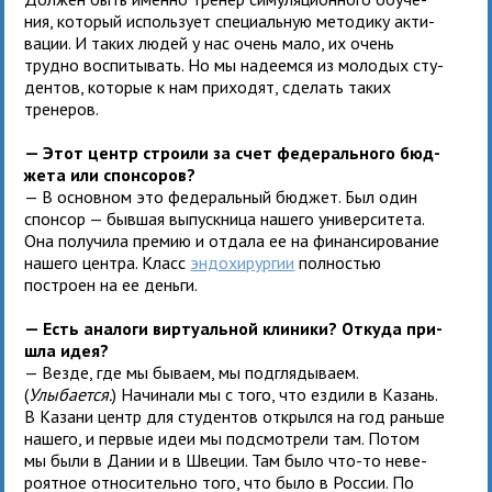
ния, кото­рый исполь­зует спе­ци­аль­ную мето­дику акти­
ва­ции. И таких людей у нас очень мало, их очень
трудно вос­пи­ты­вать. Но мы наде­емся из моло­дых сту­
ден­тов, кото­рые к нам при­хо­дят, сде­лать таких
тренеров.
— Этот центр стро­или за счет феде­раль­ного бюд­
жета или спонсоров?
— В основ­ном это феде­раль­ный бюд­жет. Был один
спон­сор — быв­шая выпуск­ница нашего уни­вер­си­тета.
Она полу­чила пре­мию и отдала ее на финан­си­ро­ва­ние
нашего цен­тра. Класс
эндо­хи­рур­гии
пол­но­стью
построен на ее деньги.
— Есть ана­логи вир­ту­аль­ной кли­ники? Откуда при­
шла идея?
— Везде, где мы бываем, мы под­гля­ды­ваем.
(
Улыбается.
) Начинали мы с того, что ездили в Казань.
В Казани центр для сту­ден­тов открылся на год раньше
нашего, и первые идеи мы под­смот­рели там. Потом
мы были в Дании и в Швеции. Там было что-то неве­
ро­ят­ное отно­си­тельно того, что было в России. По