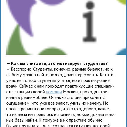
— Как вы счи­та­ете, это моти­ви­рует сту­дентов?
— Бесспорно. Студенты, конечно, раз­ные бывают, но к
любому можно найти под­ход, заин­те­ре­со­вать. Кстати,
у нас не только сту­денты учатся, но и прак­ти­ку­ю­щие
врачи. Сейчас к нам при­хо­дят прак­ти­ку­ю­щие спе­ци­а­ли­
сты стан­ции ско­рой
помощи
Москвы, про­хо­дят тре­
нинги в реани­мо­биле. Очень часто они при­хо­дят с
ощу­ще­нием, что уже все знают, учить их нечему. Но
после тре­нинга они гово­рят, что это здо­рово, какие-
то нюансы им при­шлось вспом­нить, новые дока­за­тель­
ные базы найти. К тому же в их прак­тике обычно
бывает рутина, а здесь созда­ется ситу­а­ция, кото­рой