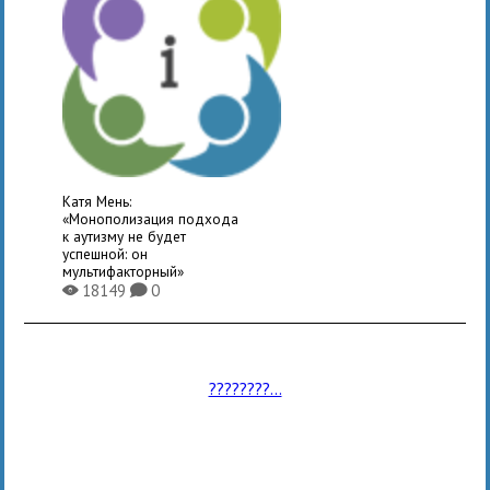
Катя Мень:
«Монополизация подхода
к аутизму не будет
успешной: он
мультифакторный»
18149
0
X
K
????????...