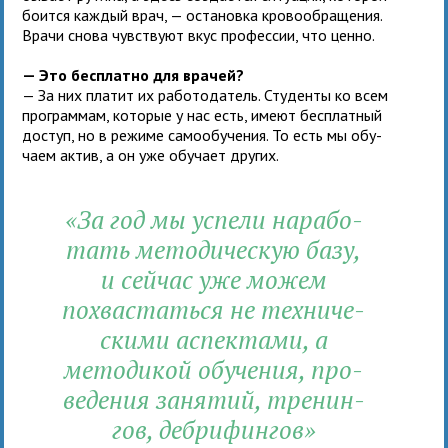
боится каж­дый врач, — оста­новка кро­во­об­ра­ще­ния.
Врачи снова чув­ствуют вкус про­фес­сии, что ценно.
— Это бес­платно для врачей?
— За них пла­тит их рабо­то­да­тель. Студенты ко всем
про­грам­мам, кото­рые у нас есть, имеют бес­плат­ный
доступ, но в режиме само­обу­че­ния. То есть мы обу­
чаем актив, а он уже обу­чает других.
«За год мы успели нара­бо­
тать мето­ди­че­скую базу,
и сей­час уже можем
похва­статься не тех­ни­че­
скими аспек­тами, а
мето­ди­кой обу­че­ния, про­
ве­де­ния заня­тий, тре­нин­
гов, дебри­фингов»