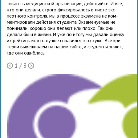
ти­кант в меди­цин­ской орга­ни­за­ции, дей­ствуйте. И все,
что они делали, строго фик­си­ро­ва­лось в листе экс­
перт­ного кон­троля, мы в про­цессе экза­мена не ком­
мен­ти­ро­вали дей­ствия сту­дента. Экзаменуемые не
пони­мали, хорошо они делают или плохо. Так они
делали бы и в жизни. И уже по итогу мы давали оценку
их рей­тин­гам: кто лучше спра­вился, кто хуже. Все кри­
те­рии выве­ши­ваем на нашем сайте, и сту­денты знают,
где они ошиблись.
1
/ 3
Ò
Õ