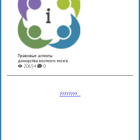
Правовые аспекты
донорства костного мозга
20654
0
X
K
????????...