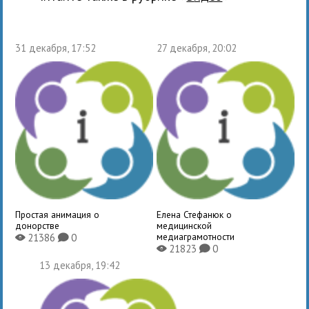
31 декабря, 17:52
27 декабря, 20:02
Простая анимация о
Елена Стефанюк о
донорстве
медицинской
медиаграмотности
21386
0
X
K
21823
0
X
K
13 декабря, 19:42