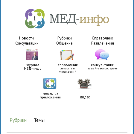
Новости
Рубрики
Справочник
Консультации
Общение
Развлечения
журнал
справочник
консультации
МЕД-инфо
лекарств и
задайте вопрос врачу
учреждений
мобильные
приложения
ВИДЕО
Рубрики
Темы