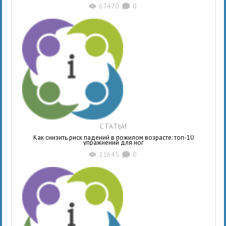
67470
0
X
K
СТАТЬИ
Как снизить риск падений в пожилом возрасте: топ-10
упражнений для ног
11645
0
X
K