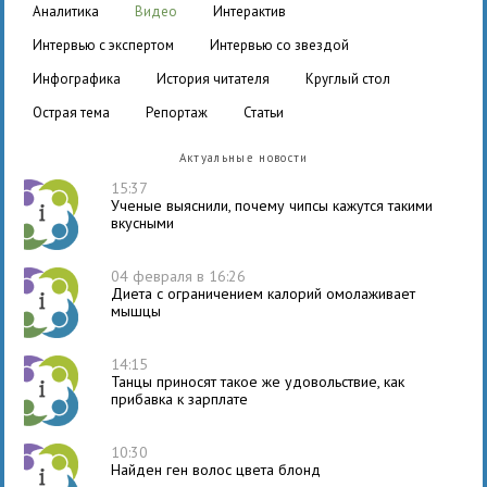
аналитика
видео
интерактив
интервью с экспертом
интервью со звездой
инфографика
история читателя
круглый стол
острая тема
репортаж
статьи
Актуальные новости
15:37
Ученые выяснили, почему чипсы кажутся такими
вкусными
04 февраля в 16:26
Диета с ограничением калорий омолаживает
мышцы
14:15
Танцы приносят такое же удовольствие, как
прибавка к зарплате
10:30
Найден ген волос цвета блонд