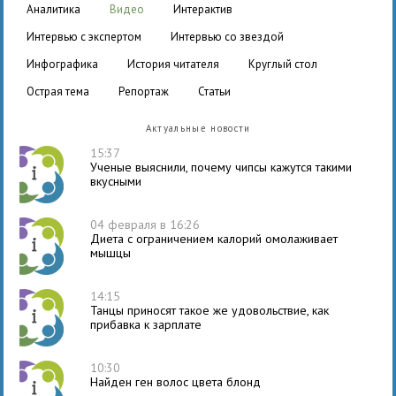
аналитика
видео
интерактив
интервью с экспертом
интервью со звездой
инфографика
история читателя
круглый стол
острая тема
репортаж
статьи
Актуальные новости
15:37
Ученые выяснили, почему чипсы кажутся такими
вкусными
04 февраля в 16:26
Диета с ограничением калорий омолаживает
мышцы
14:15
Танцы приносят такое же удовольствие, как
прибавка к зарплате
10:30
Найден ген волос цвета блонд