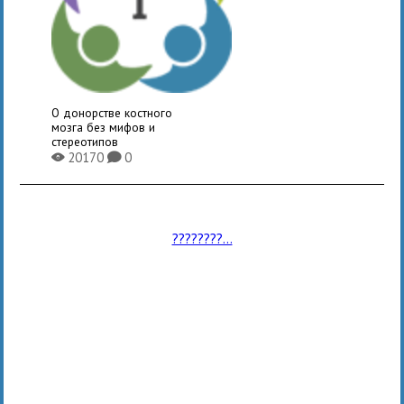
О донорстве костного
мозга без мифов и
стереотипов
20170
0
X
K
????????...