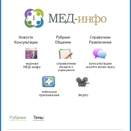
Новости
Рубрики
Справочник
Консультации
Общение
Развлечения
журнал
справочник
консультации
МЕД-инфо
лекарств и
задайте вопрос врачу
учреждений
мобильные
приложения
ВИДЕО
Рубрики
Темы