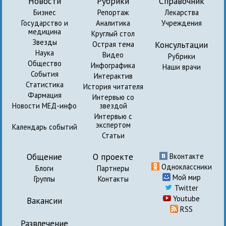
Новости
Рубрики
Справочник
Бизнес
Репортаж
Лекарства
Государство и
Аналитика
Учреждения
медицина
Круглый стол
Звезды
Консультации
Острая тема
Наука
Видео
Рубрики
Общество
Инфографика
Наши врачи
События
Интерактив
Статистика
История читателя
Фармация
Интервью со
Новости МЕД-инфо
звездой
Интервью с
экспертом
Календарь событий
Статьи
Общение
О проекте
Вконтакте
Одноклассники
Блоги
Партнеры
Мой мир
Группы
Контакты
Twitter
Youtube
Вакансии
RSS
Развлечение