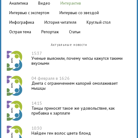
аналитика
видео
интерактив
интервью с экспертом
интервью со звездой
инфографика
история читателя
круглый стол
острая тема
репортаж
статьи
Актуальные новости
15:37
Ученые выяснили, почему чипсы кажутся такими
вкусными
04 февраля в 16:26
Диета с ограничением калорий омолаживает
мышцы
14:15
Танцы приносят такое же удовольствие, как
прибавка к зарплате
10:30
Найден ген волос цвета блонд