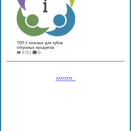
ТОП-5 опасных для зубов
отпускных продуктов
9763
0
X
K
????????...