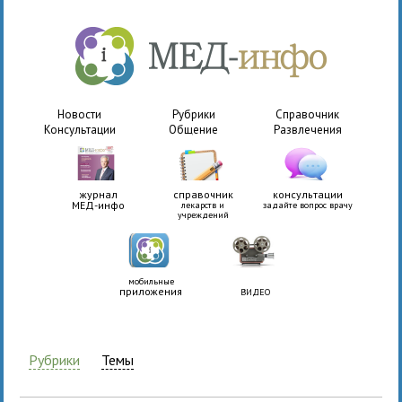
Новости
Рубрики
Справочник
Консультации
Общение
Развлечения
журнал
справочник
консультации
МЕД-инфо
лекарств и
задайте вопрос врачу
учреждений
мобильные
приложения
ВИДЕО
Рубрики
Темы