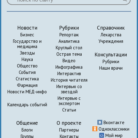
Новости
Рубрики
Справочник
Бизнес
Репортаж
Лекарства
Государство и
Аналитика
Учреждения
медицина
Круглый стол
Звезды
Консультации
Острая тема
Наука
Видео
Рубрики
Общество
Инфографика
Наши врачи
События
Интерактив
Статистика
История читателя
Фармация
Интервью со
Новости МЕД-инфо
звездой
Интервью с
экспертом
Календарь событий
Статьи
Общение
О проекте
Вконтакте
Одноклассники
Блоги
Партнеры
Мой мир
Группы
Контакты