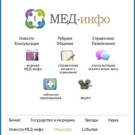
Новости
Рубрики
Справочник
Консультации
Общение
Развлечения
журнал
справочник
консультации
МЕД-инфо
лекарств и
задайте вопрос врачу
учреждений
мобильные
приложения
ВИДЕО
бизнес
государство и медицина
звезды
наука
новости МЕД-инфо
общество
события