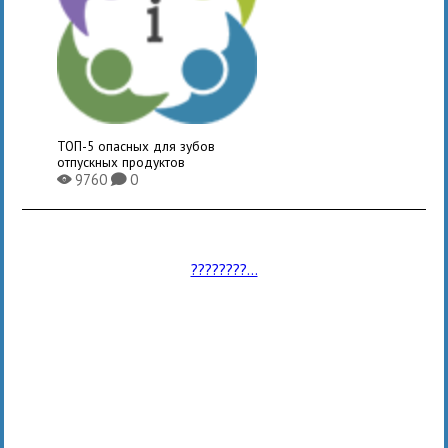
ТОП-5 опасных для зубов
отпускных продуктов
9760
0
X
K
????????...