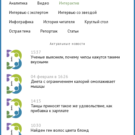
аналитика
видео
интерактив
интервью с экспертом
интервью со звездой
инфографика
история читателя
круглый стол
острая тема
репортаж
статьи
Актуальные новости
15:37
Ученые выяснили, почему чипсы кажутся такими
вкусными
04 февраля в 16:26
Диета с ограничением калорий омолаживает
мышцы
14:15
Танцы приносят такое же удовольствие, как
прибавка к зарплате
10:30
Найден ген волос цвета блонд