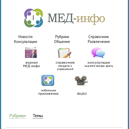
Новости
Рубрики
Справочник
Консультации
Общение
Развлечения
журнал
справочник
консультации
МЕД-инфо
лекарств и
задайте вопрос врачу
учреждений
мобильные
приложения
ВИДЕО
Рубрики
Темы