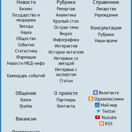
Новости
Рубрики
Справочник
Бизнес
Репортаж
Лекарства
Государство и
Аналитика
Учреждения
медицина
Круглый стол
Звезды
Консультации
Острая тема
Наука
Видео
Рубрики
Общество
Инфографика
Наши врачи
События
Интерактив
Статистика
История читателя
Фармация
Интервью со
Новости МЕД-инфо
звездой
Интервью с
экспертом
Календарь событий
Статьи
Общение
О проекте
Вконтакте
Одноклассники
Блоги
Партнеры
Мой мир
Группы
Контакты
Twitter
Youtube
Вакансии
RSS
Развлечение