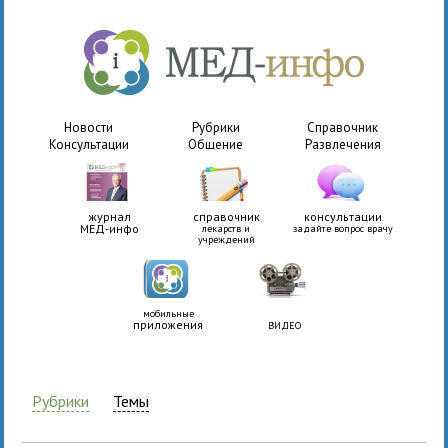
Новости
Рубрики
Справочник
Консультации
Общение
Развлечения
журнал
справочник
консультации
МЕД-инфо
лекарств и
задайте вопрос врачу
учреждений
мобильные
приложения
ВИДЕО
Рубрики
Темы