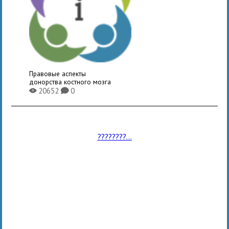
Правовые аспекты
донорства костного мозга
20652
0
X
K
????????...