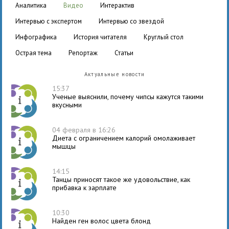
аналитика
видео
интерактив
интервью с экспертом
интервью со звездой
инфографика
история читателя
круглый стол
острая тема
репортаж
статьи
Актуальные новости
15:37
Ученые выяснили, почему чипсы кажутся такими
вкусными
04 февраля в 16:26
Диета с ограничением калорий омолаживает
мышцы
14:15
Танцы приносят такое же удовольствие, как
прибавка к зарплате
10:30
Найден ген волос цвета блонд