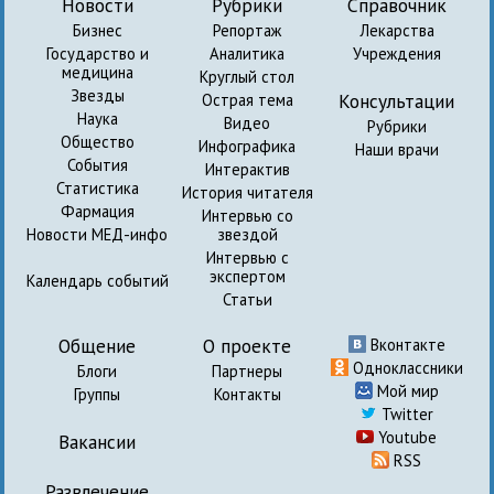
Новости
Рубрики
Справочник
Бизнес
Репортаж
Лекарства
Государство и
Аналитика
Учреждения
медицина
Круглый стол
Звезды
Консультации
Острая тема
Наука
Видео
Рубрики
Общество
Инфографика
Наши врачи
События
Интерактив
Статистика
История читателя
Фармация
Интервью со
Новости МЕД-инфо
звездой
Интервью с
экспертом
Календарь событий
Статьи
Общение
О проекте
Вконтакте
Одноклассники
Блоги
Партнеры
Мой мир
Группы
Контакты
Twitter
Youtube
Вакансии
RSS
Развлечение