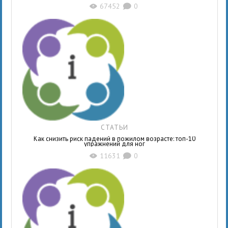
67452
0
X
K
СТАТЬИ
Как снизить риск падений в пожилом возрасте: топ-10
упражнений для ног
11631
0
X
K