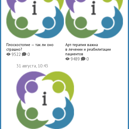
Плоскостопие — так ли оно
Арт-терапия важна
страшно?
в лечении и реабилитации
пациентов
9522
0
X
K
9489
0
X
K
31 августа, 10:43