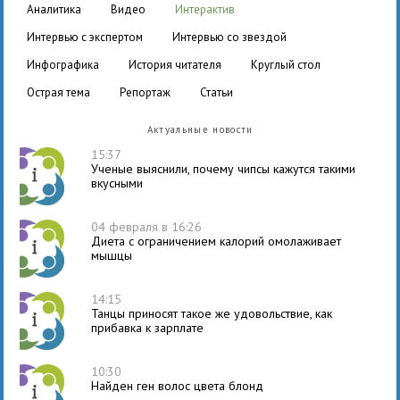
аналитика
видео
интерактив
интервью с экспертом
интервью со звездой
инфографика
история читателя
круглый стол
острая тема
репортаж
статьи
Актуальные новости
15:37
Ученые выяснили, почему чипсы кажутся такими
вкусными
04 февраля в 16:26
Диета с ограничением калорий омолаживает
мышцы
14:15
Танцы приносят такое же удовольствие, как
прибавка к зарплате
10:30
Найден ген волос цвета блонд