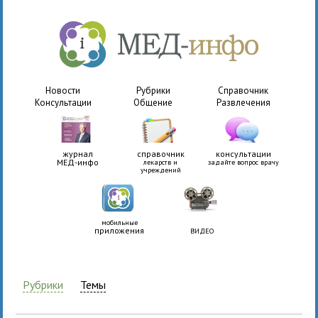
Новости
Рубрики
Справочник
Консультации
Общение
Развлечения
журнал
справочник
консультации
МЕД-инфо
лекарств и
задайте вопрос врачу
учреждений
мобильные
приложения
ВИДЕО
Рубрики
Темы