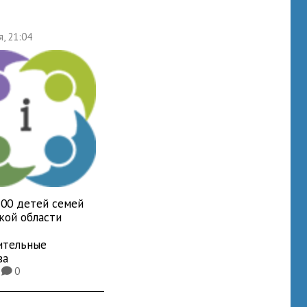
я, 21:04
700 детей семей
кой области
ительные
ва
9
0
K