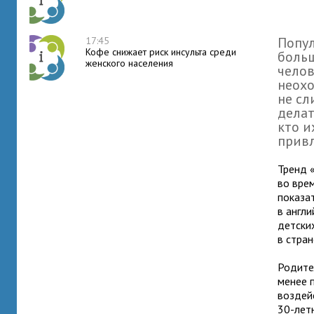
Попул
17:45
Кофе снижает риск инсульта среди
боль
женского населения
челов
неохо
не сл
делат
кто и
прив
Тренд 
во врем
показа
в англи
детски
в стра
Родите
менее 
воздей
30-лет