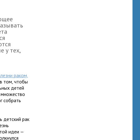
яющее
казывать
ета
ся
ются
е у тех,
лезни раком,
 в том, чтобы
льных детей
т множество
г собрать
ь детский рак
езнь
этой идеи —
толкнулся