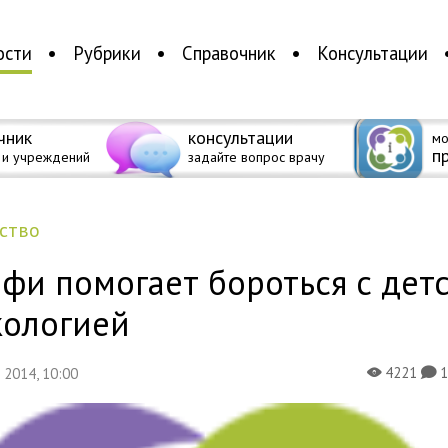
ости
Рубрики
Справочник
Консультации
чник
консультации
мо
п
 и учреждений
задайте вопрос врачу
ество
фи помогает бороться с дет
кологией
4221
я 2014, 10:00
X
K