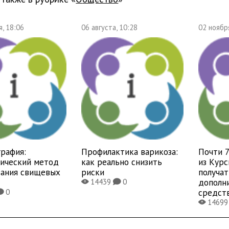
, 18:06
06 августа, 10:28
02 ноябр
рафия:
Профилактика варикоза:
Почти 
тический метод
как реально снизить
из Курс
вания свищевых
риски
получат
дополн
14439
0
X
K
средст
0
K
1469
X