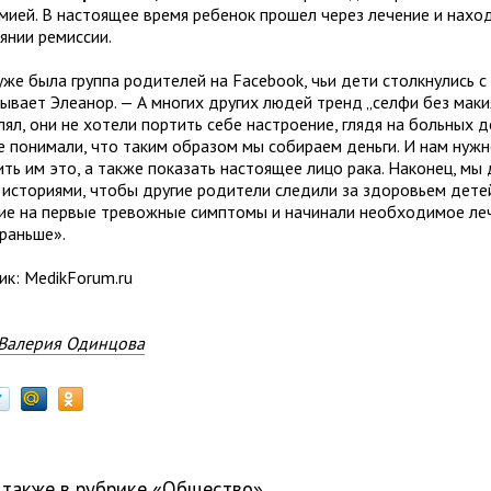
емией. В настоящее время ребенок прошел через лечение и нахо
янии ремиссии.
уже была группа родителей на Facebook, чьи дети столкнулись с
зывает Элеанор. — А многих других людей тренд „селфи без мак
ял, они не хотели портить себе настроение, глядя на больных д
е понимали, что таким образом мы собираем деньги. И нам нуж
ть им это, а также показать настоящее лицо рака. Наконец, мы
 историями, чтобы другие родители следили за здоровьем дете
ие на первые тревожные симптомы и начинали необходимое леч
раньше».
ик: MedikForum.ru
Валерия Одинцова
 также в рубрике «
общество
»