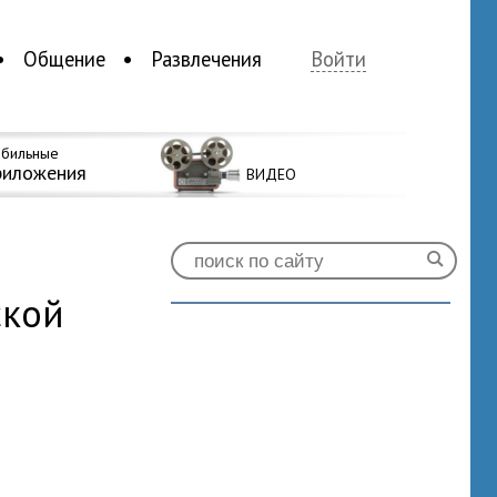
Общение
Развлечения
Войти
бильные
риложения
ВИДЕО
ской
1