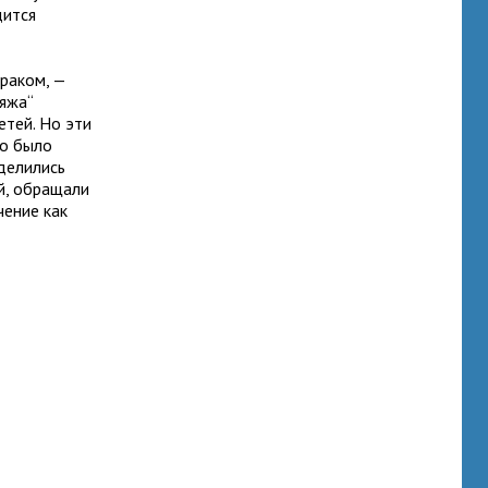
дится
 раком, —
ияжа“
етей. Но эти
но было
 делились
й, обращали
ение как