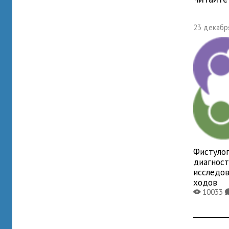
23 декабря
Фистулог
диагнос
исследо
ходов
10033
X