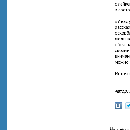
с лейк
в состо
«У нас 
расска
оскорбл
люди н
объясни
своими
вниман
можно 
Источн
Автор:
Читайте