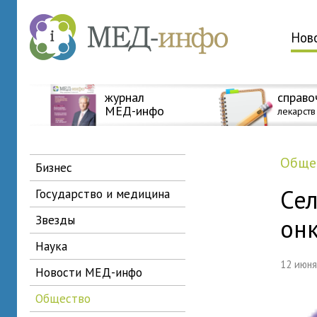
Нов
журнал
справо
МЕД-инфо
лекарств
общ
бизнес
Сел
государство и медицина
звезды
он
наука
12 июн
новости МЕД-инфо
общество