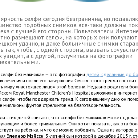
ярность селфи сегодня безгранична, но подавл
шинство подобных снимков все-таки должны по
ека с лучшей его стороны. Пользователи Интерн
тно размещают селфи, на которых они получают
ишком удачно, и даже больничные снимки стара
ь так, чтобы, с одной стороны, вызвать сочувстви
х увидит, а с другой, получиться на фотографии
лекательными.
«селфи без макияжа» — это фотографии
детей, сделанные до бо
я лечения и после его завершения. Смысл этого тренда состоит
ть миру «настоящее лицо» этой болезни. Недавно родители бо
йском Royal Manchester Children’s Hospital выложили в интерне
х селфи, чтобы поддержать тренд. К сегодняшнему дню он помо
не миллионы фунтов стрелингов на благотворительность.
ли этих детей считают, что «селфи без макияжа» может сделат
пугающим и более тривиальным. Они хотят показать, как эта бол
ствует на ребенка, и что ее можно победить. Одна из авторов 
няя
Элеанор Мэйсси
, 3-летний сын которой в декабре 2013 г. с