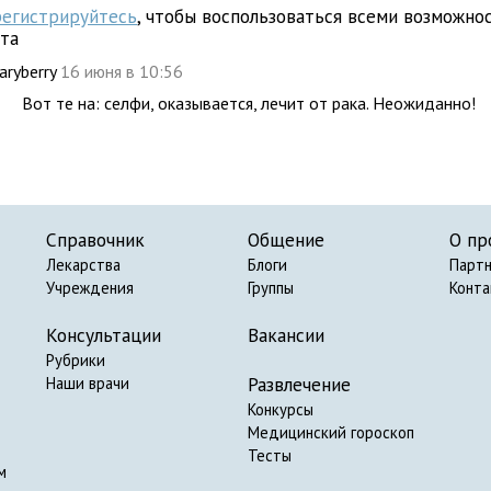
регистрируйтесь
, чтобы воспользоваться всеми возможно
йта
aryberry
16 июня в 10:56
Вот те на: селфи, оказывается, лечит от рака. Неожиданно!
Справочник
Общение
О пр
Лекарства
Блоги
Парт
Учреждения
Группы
Конт
Консультации
Вакансии
Рубрики
Развлечение
Наши врачи
Конкурсы
Медицинский гороскоп
Тесты
м