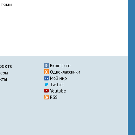
стями
оекте
Вконтакте
Одноклассники
неры
Мой мир
акты
Twitter
Youtube
RSS