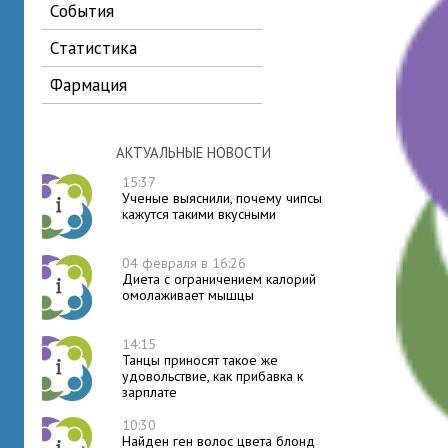
события
статистика
фармация
АКТУАЛЬНЫЕ НОВОСТИ
15:37
Ученые выяснили, почему чипсы
кажутся такими вкусными
04 февраля в 16:26
Диета с ограничением калорий
омолаживает мышцы
14:15
Танцы приносят такое же
удовольствие, как прибавка к
зарплате
10:30
Найден ген волос цвета блонд