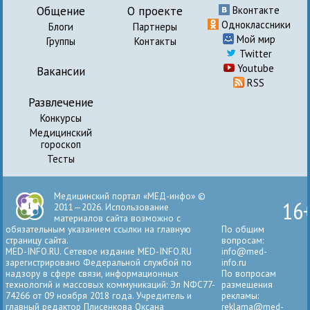
Общение
О проекте
Вконтакте
Одноклассники
Блоги
Партнеры
Мой мир
Группы
Контакты
Twitter
Youtube
Вакансии
RSS
Развлечение
Конкурсы
Медицинский
гороскоп
Тесты
Медицинский портал «МЕД-инфо» ©
16
2011—2026. Использование
материалов сайта возможно с
обязательным указанием ссылки на главную
По общим
страницу сайта.
вопросам:
MED-INFO.RU. Сетевое издание MED-INFO.RU
info@med-
зарегистрировано Федеральной службой по
info.ru
надзору в сфере связи, информационных
По вопросам
технологий и массовых коммуникаций: Эл NФС77-
размещения
74266 от 09 ноября 2018 года. Учредитель и
рекламы:
главный редактор Плисенкова Оксана
reklama@med-