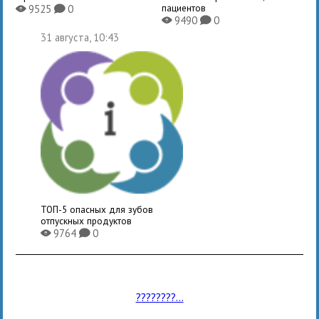
пациентов
9525
0
X
K
9490
0
X
K
31 августа, 10:43
ТОП-5 опасных для зубов
отпускных продуктов
9764
0
X
K
????????...