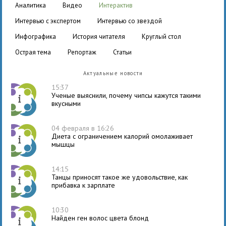
аналитика
видео
интерактив
интервью с экспертом
интервью со звездой
инфографика
история читателя
круглый стол
острая тема
репортаж
статьи
Актуальные новости
15:37
Ученые выяснили, почему чипсы кажутся такими
вкусными
04 февраля в 16:26
Диета с ограничением калорий омолаживает
мышцы
14:15
Танцы приносят такое же удовольствие, как
прибавка к зарплате
10:30
Найден ген волос цвета блонд