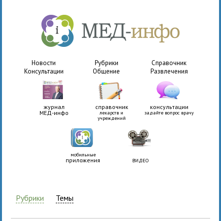
Новости
Рубрики
Справочник
Консультации
Общение
Развлечения
журнал
справочник
консультации
МЕД-инфо
лекарств и
задайте вопрос врачу
учреждений
мобильные
приложения
ВИДЕО
Рубрики
Темы