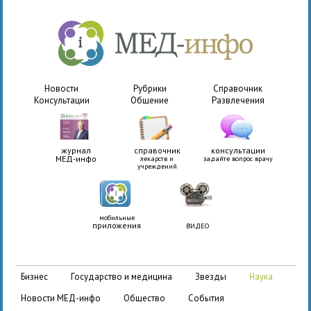
Новости
Рубрики
Справочник
Консультации
Общение
Развлечения
журнал
справочник
консультации
МЕД-инфо
лекарств и
задайте вопрос врачу
учреждений
мобильные
приложения
ВИДЕО
бизнес
государство и медицина
звезды
наука
новости МЕД-инфо
общество
события