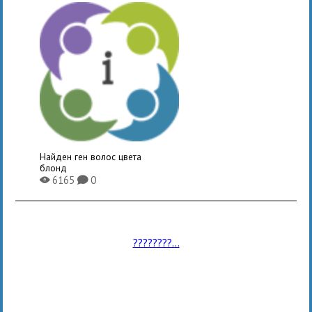
Найден ген волос цвета
блонд
6165
0
X
K
????????...