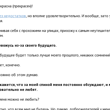
екрасна (прекрасен)!
ез недостатков
, но вполне удовлетворительно. И вообще, зато 
я.
внивая себя с прохожими на улицах, прихожу к самым неутешите
м.
ревожусь из-за своего будущего.
 будущее будет только лучше моего прошлого, никаких сомнений
ет, конечно.
тоянно об этом думаю.
 кажется, что за моей спиной меня постоянно обсуждают, и
овательно не любят.
 меня можно не любить?
ятно, что всем мил не будешь. Но думаю, доброжелателей у мен