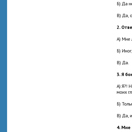
Б) Да н
В) Да, 
2. Отв
А) Мне
Б) Иног
В) Да.
3. Я б
А) Я?!
моих гл
Б) Толь
В) Да, 
4. Мне