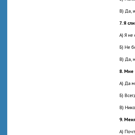
В) Да, 
7. Я с
А) Я не
Б) Не б
В) Да,
8. Мне
А) Да м
Б) Всег
В) Нико
9. Мен
А) Почт