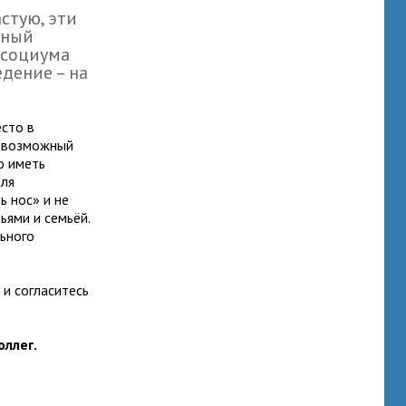
стую, эти
зный
 социума
дение – на
есто в
т возможный
о иметь
для
ь нос» и не
ьями и семьёй.
ьного
 и согласитесь
оллег.