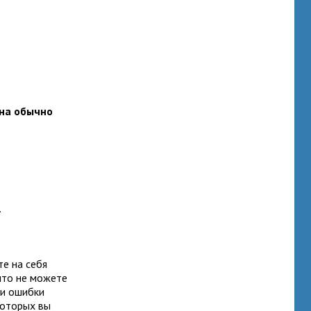
ина обычно
ь.
те на себя
что не можете
 и ошибки
 которых вы