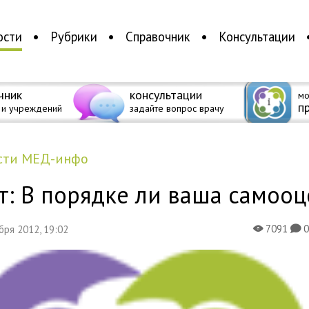
ости
Рубрики
Справочник
Консультации
чник
консультации
мо
п
 и учреждений
задайте вопрос врачу
ости МЕД-инфо
т: В порядке ли ваша самооц
7091
ября 2012, 19:02
X
K