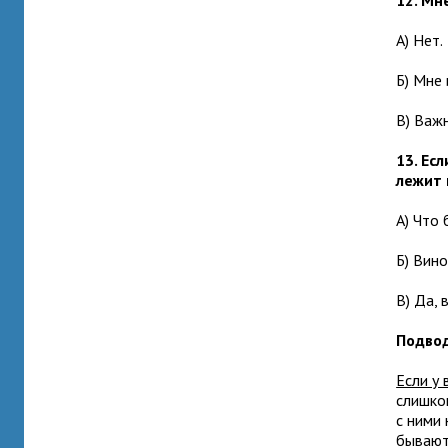
12. Мн
А) Нет.
Б) Мне 
В) Важн
13. Ес
лежит 
А) Что 
Б) Вино
В) Да, 
Подвод
Если у 
слишко
с ними 
бывают