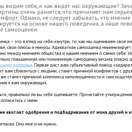
ы видим себя, и как видят нас окружающие? Зача
артины очень разнятся, что причиняет нам серьё
мфорт. Однако, не следует забывать, что мнение
руется на основе нашего поведения, а наше пове
е самооценки.
нка – это взгляд на себя изнутри, то, как мы оцениваем своё м
ве, свои плюсы и минусы. Адекватная самооценка минимизируе
анс между мнением общества и нашим мнением о самих себе. Н
ельно повышенную или пониженную самооценку весьма опасно 
еского здоровья
. Первая даст вам субъективный повод «задират
т вам сблизиться с людьми, станет причиной конфликтов с друз
 же станет причиной комплекса неполноценности и снисходител
ния к вам окружающих.
ьте, правильно ли вы себя оцениваете. Прочитайте утверждения
согласитесь с ними.
 не хватает одобрения и подбадривания от моих друзей и к
огласен. Оно мне и не нужно.