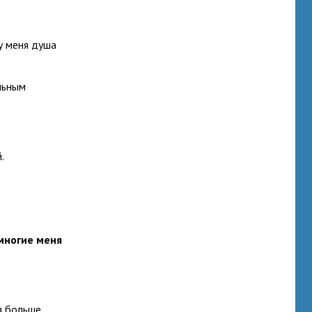
у меня душа
льным
.
 многие меня
я больше.