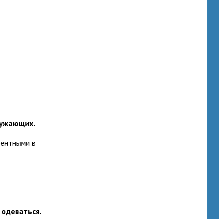
ружающих.
тентными в
 одеваться.