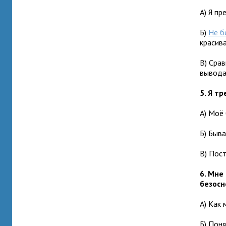
А) Я пр
Б)
Не б
красива
В) Сра
вывода
5. Я т
А) Моё
Б) Быва
В) Пос
6. Мне
безосн
А) Как
Б) Пон