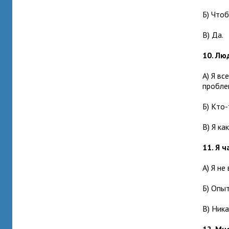
Б) Что
В) Да.
10. Лю
А) Я вс
пробле
Б) Кто-
В) Я ка
11. Я 
А) Я не
Б) Опыт
В) Ника