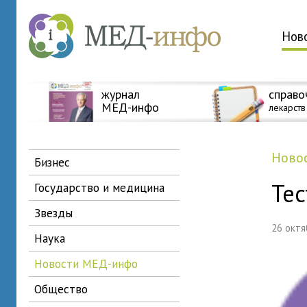
Нов
журнал
справо
МЕД-инфо
лекарств
нов
бизнес
Тес
государство и медицина
звезды
26 окт
наука
новости МЕД-инфо
общество