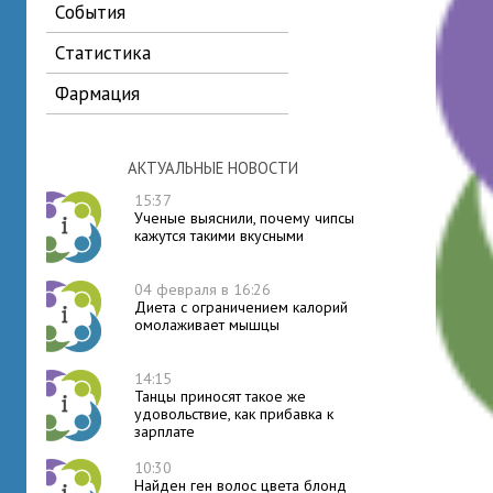
события
статистика
фармация
АКТУАЛЬНЫЕ НОВОСТИ
15:37
Ученые выяснили, почему чипсы
кажутся такими вкусными
04 февраля в 16:26
Диета с ограничением калорий
омолаживает мышцы
14:15
Танцы приносят такое же
удовольствие, как прибавка к
зарплате
10:30
Найден ген волос цвета блонд