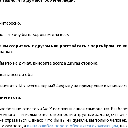
е важно, что думают обо мне люди.
интересно.
о – я хочу быть хорошим для всех.
ли вы ссоритесь с другом или расстаётесь с партнёром, то в
на вас.
бы кто не думал, виновата всегда другая сторона.
ваты всегда оба.
виноват я. И я всегда первый (-ая) иду на примирение и извиняюс
им итоги:
вас больше ответов «А»:
У вас завышенная самооценка. Вы берё
м много – тяжёлые ответственности и трудные задачи, считая, 
не справиться. Однако, что бы вы ни думали, вы только человек,
 у каждого, а
ваши ошибки дорого обходятся окружающим
, на