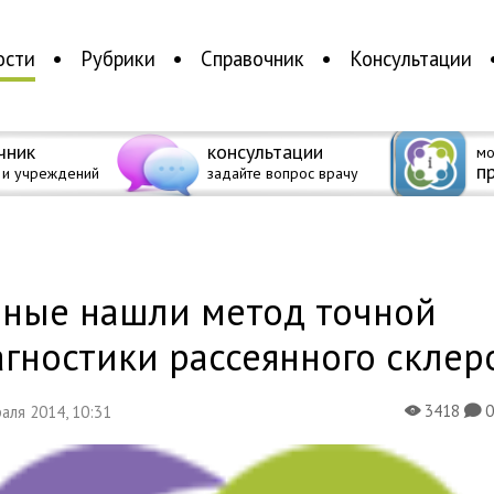
ости
Рубрики
Справочник
Консультации
чник
консультации
мо
п
 и учреждений
задайте вопрос врачу
а
еные нашли метод точной
гностики рассеянного склер
3418
раля 2014, 10:31
X
K