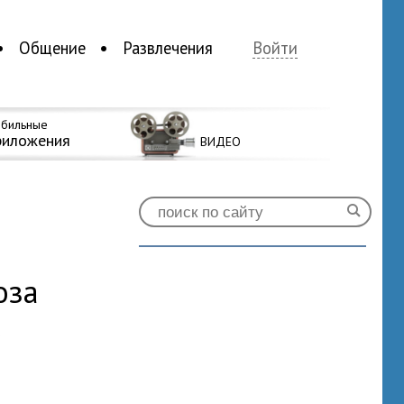
Общение
Развлечения
Войти
бильные
риложения
ВИДЕО
оза
0