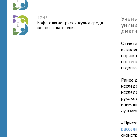
Учены
17:45
Кофе снижает риск инсульта среди
униве
женского населения
диаг
Отмети
выявле
поража
постеп
и двиг
Ранее 
исслед
исслед
руково
вниман
аутоим
«Прису
рассея
сконст