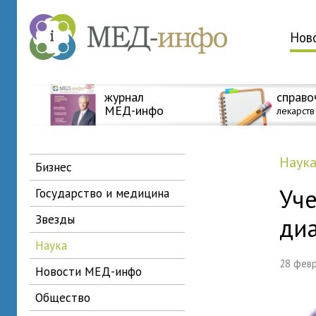
Нов
журнал
справо
МЕД-инфо
лекарств
наук
бизнес
Уч
государство и медицина
звезды
диа
наука
28 фев
новости МЕД-инфо
общество