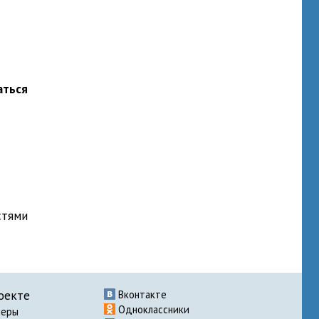
аться
стями
оекте
Вконтакте
Одноклассники
неры