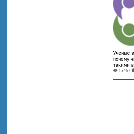
Ученые в
почему ч
такими 
13462
X