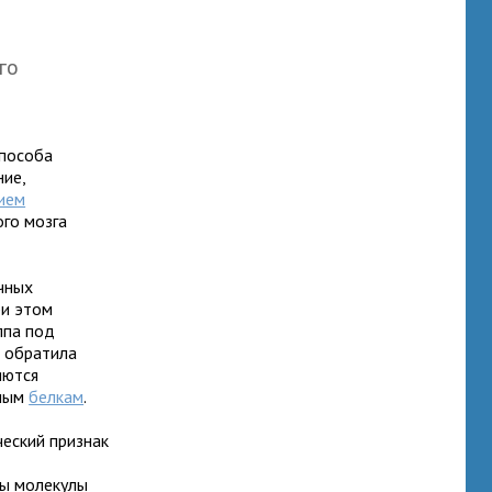
го
способа
ние,
ием
ого мозга
чных
ри этом
ппа под
 обратила
яются
нным
белкам
.
ческий признак
ны молекулы