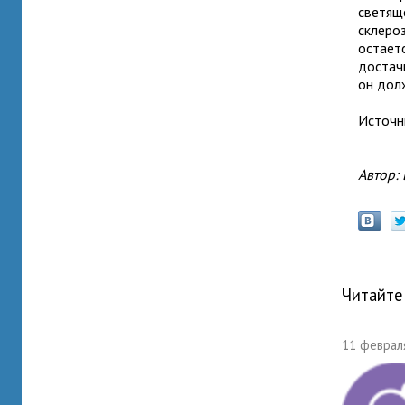
светящ
склероз
остает
достач
он дол
Источн
Автор:
Читайте
11 февраля