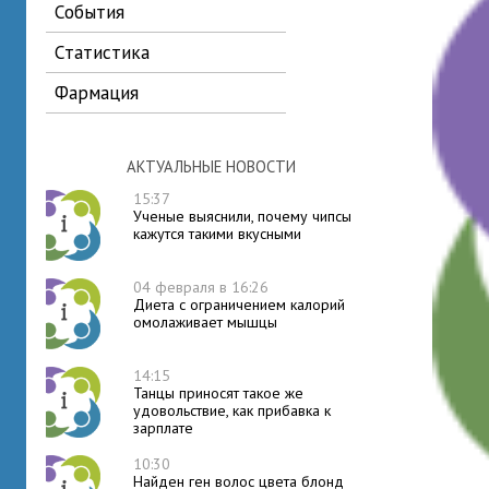
события
статистика
фармация
АКТУАЛЬНЫЕ НОВОСТИ
15:37
Ученые выяснили, почему чипсы
кажутся такими вкусными
04 февраля в 16:26
Диета с ограничением калорий
омолаживает мышцы
14:15
Танцы приносят такое же
удовольствие, как прибавка к
зарплате
10:30
Найден ген волос цвета блонд