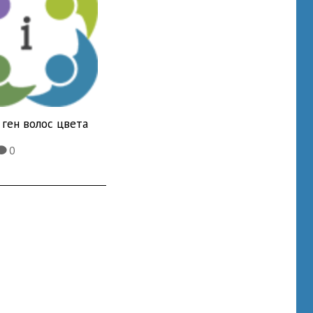
ген волос цвета
0
K