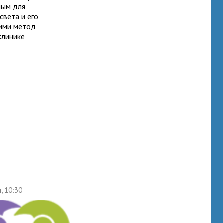
ным для
света и его
 ими метод
клинике
, 10:30