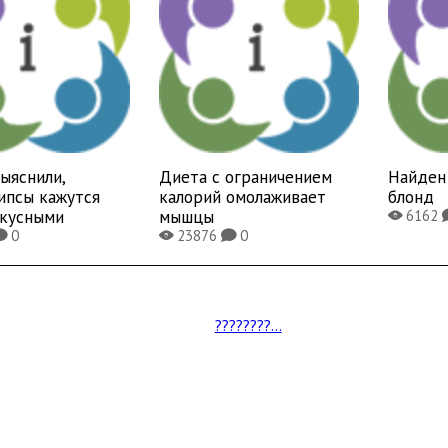
ыяснили,
Диета с ограничением
Найден 
ипсы кажутся
калорий омолаживает
блонд
вкусными
мышцы
6162
X
0
23876
0
K
X
K
????????...