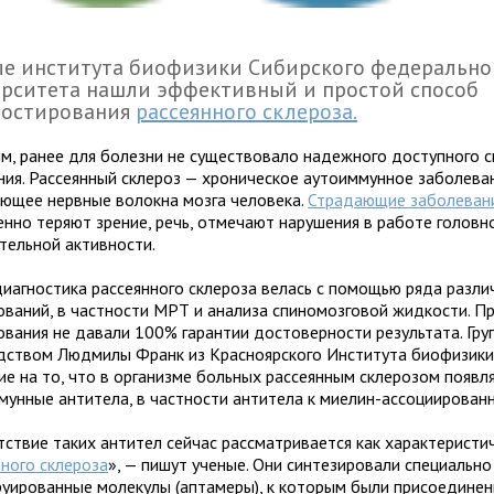
е института биофизики Сибирского федерально
рситета нашли эффективный и простой способ
ностирования
рассеянного склероза.
м, ранее для болезни не существовало надежного доступного 
ния. Рассеянный склероз — хроническое аутоиммунное заболева
ющее нервные волокна мозга человека.
Страдающие заболеван
енно теряют зрение, речь, отмечают нарушения в работе головн
ательной активности.
диагностика рассеянного склероза велась с помощью ряда разли
ований, в частности МРТ и анализа спиномозговой жидкости. П
ования не давали 100% гарантии достоверности результата. Гру
дством Людмилы Франк из Красноярского Института биофизики
ие на то, что в организме больных рассеянным склерозом появл
мунные антитела, в частности антитела к миелин-ассоциирова
тствие таких антител сейчас рассматривается как характеристи
нного склероза
», — пишут ученые. Они синтезировали специально
руированные молекулы (аптамеры), к которым были присоедине