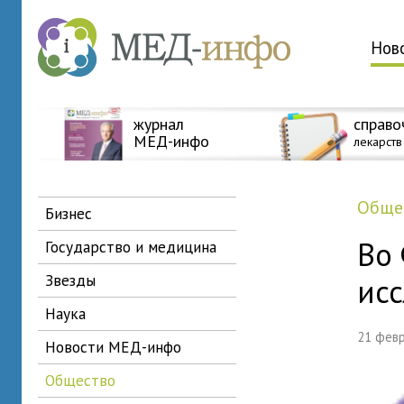
Нов
журнал
справо
МЕД-инфо
лекарств
общ
бизнес
Во
государство и медицина
звезды
ис
наука
21 фев
новости МЕД-инфо
общество