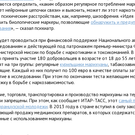
аются определить, «каким образом регулярное потребление ма
ет нейронные цепочки связи» и выяснить, может ли этот наркот
 психическим расстройствам, как, например, шизофрения. «Идея
вить биологические маркеры, позволяющие
обнаружить и преду
вания
», — сказал психиатр.
удет проводиться при финансовой поддержке Национального а
ледованиям и действующей под патронажем премьер-министра
истерской миссии по борьбе с наркотиками и токсикоманией. В
 принять участие 180 добровольцев в возрасте от 18 до 55 ле
т на три группы: регулярные
курильщики марихуаны
, табакозав
рящие. Каждый из них получит по 100 евро в качестве оплаты за
стие в исследовании. При этом по окончании теста желающим мо
жку в борьбе с наркозависимостью.
ие, торговля, транспортировка и производство марихуаны на т
и запрещены. При этом, как сообщает ИТАР-ТАСС, этот
самый 
французской молодежи
. В 2013 году в стране вступил в силу зак
ающий продажу медицинских препаратов, в которых содержатс
нные с использованием марихуаны.