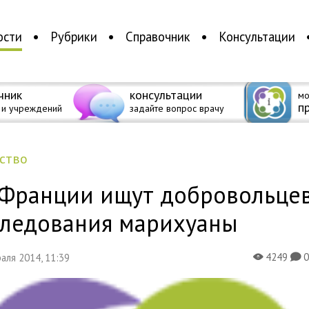
ости
Рубрики
Справочник
Консультации
чник
консультации
мо
п
 и учреждений
задайте вопрос врачу
ество
 Франции ищут добровольцев
следования марихуаны
4249
раля 2014, 11:39
X
K