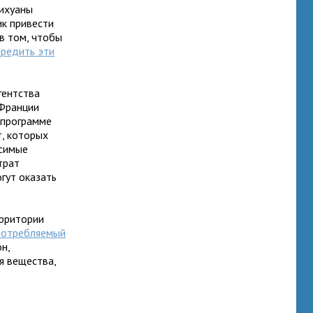
рихуаны
ик привести
 в том, чтобы
предить эти
гентства
 Франции
 программе
т, которых
исимые
трат
гут оказать
ерритории
потребляемый
он,
я вещества,