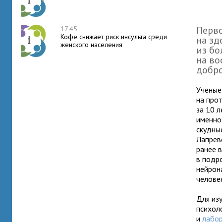
Перво
17:45
Кофе снижает риск инсульта среди
на зд
женского населения
из бо
на во
добро
Ученые
на про
за 10 л
именно 
скудны
Лапрев
ранее 
в подр
нейрон
человек
Для из
психол
и
лабо