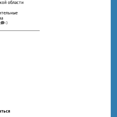
кой области
ительные
ва
1
0
K
аться