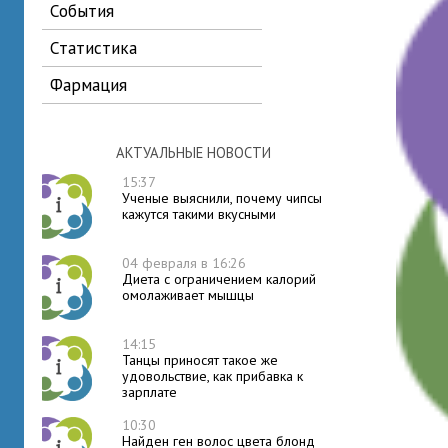
события
статистика
фармация
АКТУАЛЬНЫЕ НОВОСТИ
15:37
Ученые выяснили, почему чипсы
кажутся такими вкусными
04 февраля в 16:26
Диета с ограничением калорий
омолаживает мышцы
14:15
Танцы приносят такое же
удовольствие, как прибавка к
зарплате
10:30
Найден ген волос цвета блонд