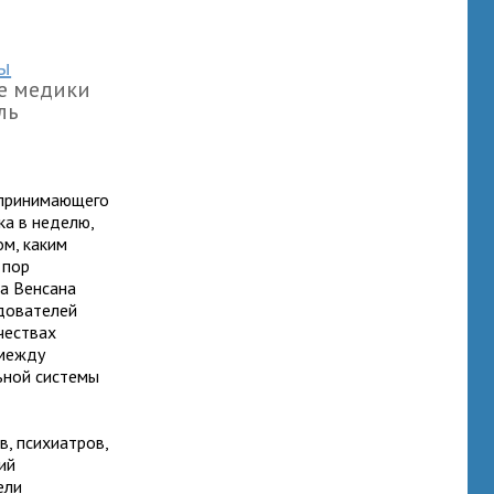
ы
ие медики
ль
, принимающего
ка в неделю,
ом, каким
 пор
а Венсана
едователей
чествах
 между
ьной системы
в, психиатров,
ий
ели