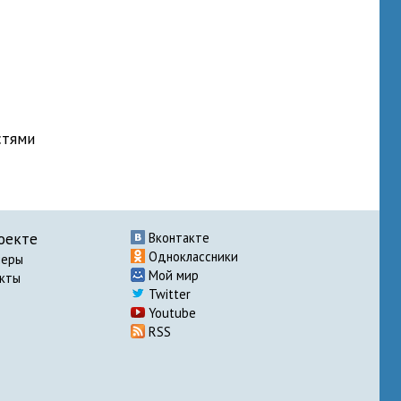
стями
оекте
Вконтакте
Одноклассники
неры
Мой мир
акты
Twitter
Youtube
RSS