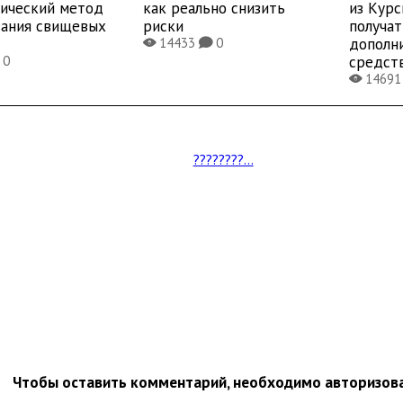
тический метод
как реально снизить
из Курс
вания свищевых
риски
получат
дополн
14433
0
X
K
средст
0
1469
X
????????...
Чтобы оставить комментарий, необходимо авторизов