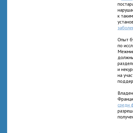
постар
наруша
к таким
устано
заболе
Опыт б
по исс
Межмин
должны
разделя
и неку
на уча
поддер
Владен
Франци
среди 
разреш
получе