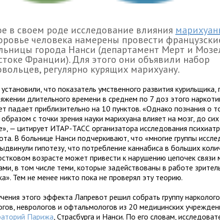
е в своем роде исследование влияния
марихуан
оровье человека намерены провести французск
льницы города Нанси (департамент Мерт и Мозе
стоке Франции). Для этого они объявили набор
вольцев, регулярно курящих марихуану.
 установили, что показатель умственного развития курильщика
тяжении длительного времени в среднем по 7 доз этого наркоти
ет падает приблизительно на 10 пунктов. «Однако познания о т
образом с точки зрения науки марихуана влияет на мозг, до сих
е», — цитирует ИТАР-ТАСС организатора исследования психиатр
ота. В больнице Нанси подчеркивают, что «многие группы иссл
выдвинули гипотезу, что потребление каннабиса в больших коли
остковом возрасте может привести к нарушению цепочек связи
ами, в том числе теми, которые задействованы в работе зрител
а». Тем не менее никто пока не проверял эту теорию.
учения этого эффекта Лапревот решил собрать группу нарколого
огов, неврологов и офтальмологов из 20 медицинских учрежден
раторий Парижа
, Страсбурга и Нанси. По его словам, исследоват