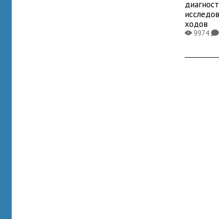
диагнос
исследо
ходов
9974
X
K