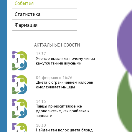
события
статистика
фармация
АКТУАЛЬНЫЕ НОВОСТИ
15:37
Ученые выяснили, почему чипсы
кажутся такими вкусными
04 февраля в 16:26
Диета с ограничением калорий
омолаживает мышцы
14:15
Танцы приносят такое же
удовольствие, как прибавка к
зарплате
10:30
Найден ген волос цвета блонд