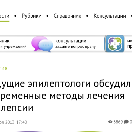
ости
Рубрики
Справочник
Консультации
чник
консультации
мо
п
 и учреждений
задайте вопрос врачу
тия
дущие эпилептологи обсудил
временные методы лечения
илепсии
3869
бря 2013, 17:40
X
K