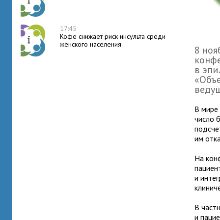
17:45
Кофе снижает риск инсульта среди
женского населения
8 ноя
конф
в эпи
«Объе
веду
В мире
число 
подсче
им отк
На кон
пациен
и инте
клиниче
В част
и паци