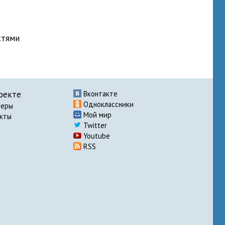
стями
оекте
Вконтакте
Одноклассники
неры
Мой мир
акты
Twitter
Youtube
RSS