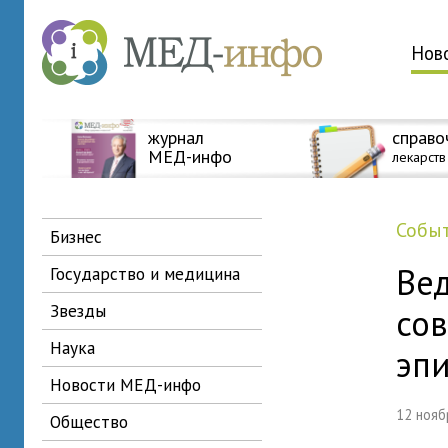
Нов
журнал
справо
МЕД-инфо
лекарств
собы
бизнес
Ве
государство и медицина
звезды
со
наука
эп
новости МЕД-инфо
12 ноя
общество