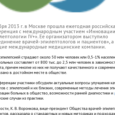
бря 2013 г. в Москве прошла ежегодная российск
еренция с международным участием «Инноваци
лептологии IV+». Ее организатором выступило
динение врачей-эпилептологов и пациентов», а
щие международные медицинские компании.
 эпилепсией страдают около 50 млн человек или 0,5-1% населен
больных составляет от 800 тыс. до 2,5 млн человек в зависимос
та, причем многие из них не получают качественного и современ
азано в достойном месте в обществе.
ференции участники обсудили актуальные вопросы улучшения ка
тов с эпилепсией и их близких, современные методы лечения эп
грации больных в общество, возможности ранней диагностики и
ские случаи из практики.
ности, К. В. Воронкова, вице-президент Общества врачей-эпиле
ентов, рассказала о стандартных и новых методиках и подходах