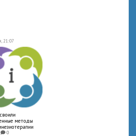
я, 21:07
освоили
енные методы
инезиотерапии
6
0
K