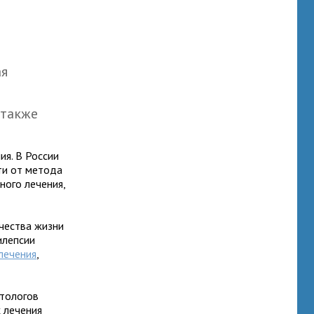
ая
и
 также
ия. В России
ти от метода
ного лечения,
чества жизни
илепсии
лечения
,
птологов
 лечения