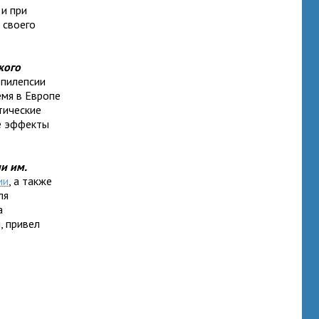
 и при
 своего
кого
эпилепсии
емя в Европе
тические
е эффекты
и им.
ии
, а также
ля
а
, привел