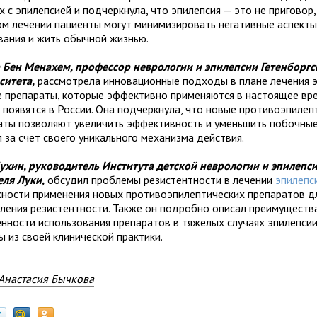
 с эпилепсией и подчеркнула, что эпилепсия — это не приговор,
м лечении пациенты могут минимизировать негативные аспекты
вания и жить обычной жизнью.
 Бен Менахем, профессор неврологии и эпилепсии Гетенборгс
ситета,
рассмотрела инновационные подходы в плане лечения 
е препараты, которые эффективно применяются в настоящее вр
о появятся в России. Она подчеркнула, что новые противоэпилеп
аты позволяют увеличить эффективность и уменьшить побочны
 за счет своего уникального механизма действия.
Мухин, руководитель Института детской неврологии и эпилепси
еля Луки,
обсудил проблемы резистентности в лечении
эпилепс
ности применения новых противоэпилептических препаратов д
ления резистентности. Также он подробно описал преимуществ
енности использования препаратов в тяжелых случаях эпилепсии
ы из своей клинической практики.
Анастасия Бычкова