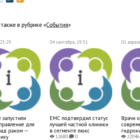
 также в рубрике «
события
»
 23:29
04 сентября, 19:51
01 апрел
 запустили
EMC подтвердил статус
Врачи 
правление для
лучшей частной клиники
соврем
над раком —
в сегменте люкс
гидрок
тику
12680
0
2204
X
K
X