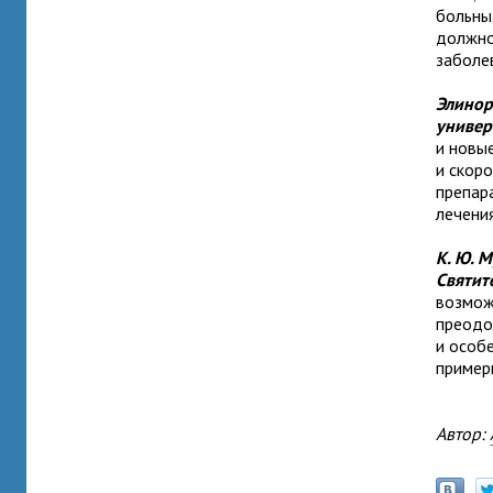
больных
должно
заболе
Элинор
универ
и новы
и скор
препар
лечения
К. Ю. 
Святит
возмож
преодо
и особ
пример
Автор: