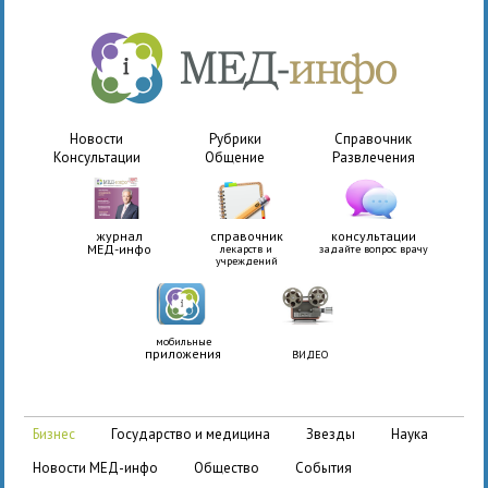
Новости
Рубрики
Справочник
Консультации
Общение
Развлечения
журнал
справочник
консультации
МЕД-инфо
лекарств и
задайте вопрос врачу
учреждений
мобильные
приложения
ВИДЕО
бизнес
государство и медицина
звезды
наука
новости МЕД-инфо
общество
события