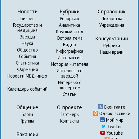
Новости
Рубрики
Справочник
Бизнес
Репортаж
Лекарства
Государство и
Аналитика
Учреждения
медицина
Круглый стол
Звезды
Консультации
Острая тема
Наука
Видео
Рубрики
Общество
Инфографика
Наши врачи
События
Интерактив
Статистика
История читателя
Фармация
Интервью со
Новости МЕД-инфо
звездой
Интервью с
экспертом
Календарь событий
Статьи
Общение
О проекте
Вконтакте
Одноклассники
Блоги
Партнеры
Мой мир
Группы
Контакты
Twitter
Youtube
Вакансии