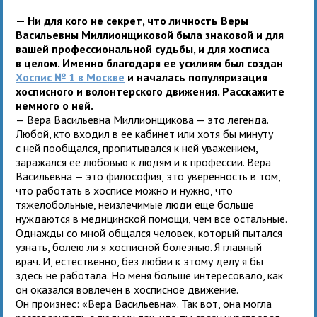
—
Ни для кого не секрет, что личность Веры
Васильевны Миллионщиковой была знаковой и для
вашей профессиональной судьбы, и для хосписа
в целом. Именно благодаря ее усилиям был создан
Хоспис № 1 в Москве
и началась популяризация
хосписного и волонтерского движения. Расскажите
немного о ней.
— Вера Васильевна Миллионщикова — это легенда.
Любой, кто входил в ее кабинет или хотя бы минуту
с ней пообщался, пропитывался к ней уважением,
заражался ее любовью к людям и к профессии. Вера
Васильевна — это философия, это уверенность в том,
что работать в хосписе можно и нужно, что
тяжелобольные, неизлечимые люди еще больше
нуждаются в медицинской помощи, чем все остальные.
Однажды со мной общался человек, который пытался
узнать, болею ли я хосписной болезнью. Я главный
врач. И, естественно, без любви к этому делу я бы
здесь не работала. Но меня больше интересовало, как
он оказался вовлечен в хосписное движение.
Он произнес: «Вера Васильевна». Так вот, она могла