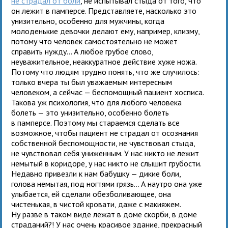
не страдал от боли
, не испытывал стыда от того, что
он лежит в памперсе. Представляете, насколько это
унизительно, особенно для мужчины, когда
молоденькие девочки делают ему, например, клизму,
потому что человек самостоятельно не может
справить нужду... А любое грубое слово,
неуважительное, неаккуратное действие хуже ножа.
Потому что людям трудно понять, что же случилось:
только вчера ты был уважаемым интересным
человеком, а сейчас — беспомощный пациент хосписа.
Такова уж психология, что для любого человека
болеть — это унизительно, особенно болеть
в памперсе. Поэтому мы стараемся сделать все
возможное, чтобы пациент не страдал от осознания
собственной беспомощности, не чувствовал стыда,
не чувствовал себя униженным. У нас никто не лежит
немытый в коридоре, у нас никто не слышит грубости.
Недавно привезли к нам бабушку — дикие боли,
голова немытая, под ногтями грязь... А наутро она уже
улыбается, ей сделали обезболивающее, она
чистенькая, в чистой кровати, даже с макияжем.
Ну разве в таком виде лежат в доме скорби, в доме
страданий?! У нас очень красивое здание, прекрасный