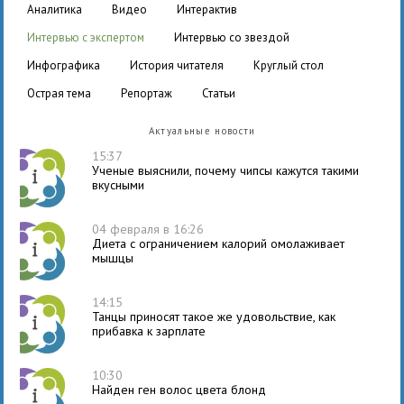
аналитика
видео
интерактив
интервью с экспертом
интервью со звездой
инфографика
история читателя
круглый стол
острая тема
репортаж
статьи
Актуальные новости
15:37
Ученые выяснили, почему чипсы кажутся такими
вкусными
04 февраля в 16:26
Диета с ограничением калорий омолаживает
мышцы
14:15
Танцы приносят такое же удовольствие, как
прибавка к зарплате
10:30
Найден ген волос цвета блонд