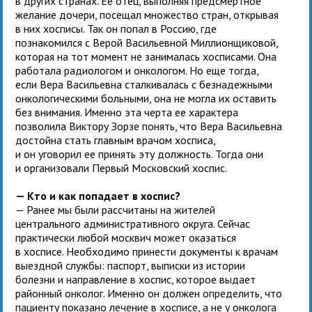
в других странах. Ее отец, выполняя предсмертное
желание дочери, посещал множество стран, открывая
в них хосписы. Так он попал в Россию, где
познакомился с Верой Васильевной Миллионщиковой,
которая на тот момент не занималась хосписами. Она
работала радиологом и онкологом. Но еще тогда,
если Вера Васильевна сталкивалась с безнадежными
онкологическими больными, она не могла их оставить
без внимания. Именно эта черта ее характера
позволила Виктору Зорзе понять, что Вера Васильевна
достойна стать главным врачом хосписа,
и он уговорил ее принять эту должность. Тогда они
и организовали Первый Московский хоспис.
— Кто и как попадает в хоспис?
— Ранее мы были рассчитаны на жителей
центрального административного округа. Сейчас
практически любой москвич может оказаться
в хосписе. Необходимо принести документы к врачам
выездной службы: паспорт, выписки из истории
болезни и направление в хоспис, которое выдает
районный онколог. Именно он должен определить, что
пациенту показано лечение в хосписе, а не у онколога