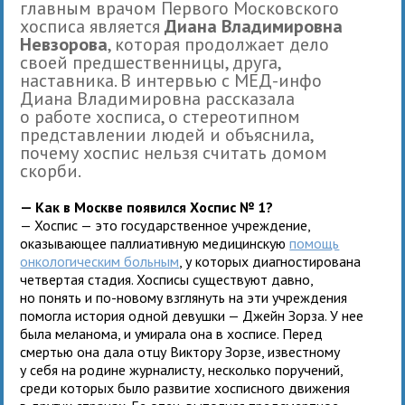
главным врачом Первого Московского
хосписа является
Диана Владимировна
Невзорова
, которая продолжает дело
своей предшественницы, друга,
наставника. В интервью с МЕД-инфо
Диана Владимировна рассказала
о работе хосписа, о стереотипном
представлении людей и объяснила,
почему хоспис нельзя считать домом
скорби.
— Как в Москве появился Хоспис № 1?
— Хоспис — это государственное учреждение,
оказывающее паллиативную медицинскую
помощь
онкологическим больным
, у которых диагностирована
четвертая стадия. Хосписы существуют давно,
но понять и по-новому взглянуть на эти учреждения
помогла история одной девушки — Джейн Зорза. У нее
была меланома, и умирала она в хосписе. Перед
смертью она дала отцу Виктору Зорзе, известному
у себя на родине журналисту, несколько поручений,
среди которых было развитие хосписного движения