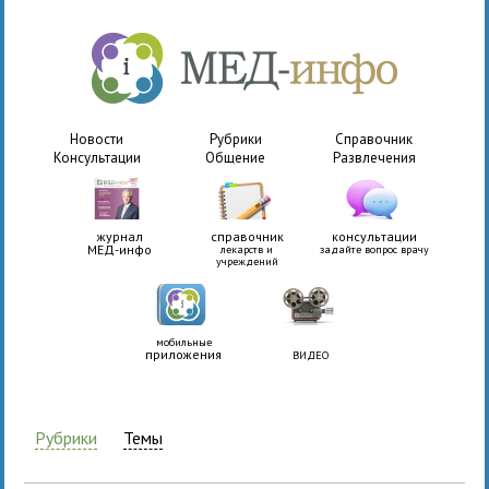
Новости
Рубрики
Справочник
Консультации
Общение
Развлечения
журнал
справочник
консультации
МЕД-инфо
лекарств и
задайте вопрос врачу
учреждений
мобильные
приложения
ВИДЕО
Рубрики
Темы