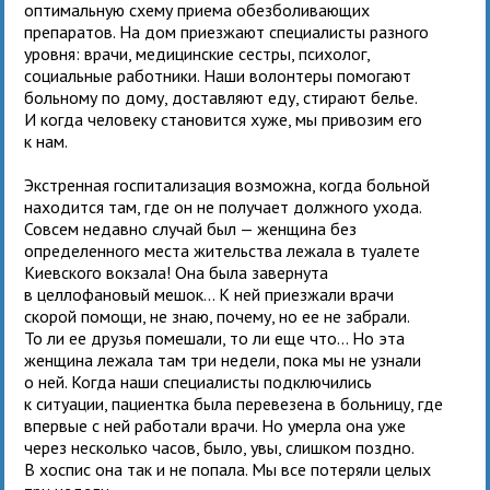
оптимальную схему приема обезболивающих
препаратов. На дом приезжают специалисты разного
уровня: врачи, медицинские сестры, психолог,
социальные работники. Наши волонтеры помогают
больному по дому, доставляют еду, стирают белье.
И когда человеку становится хуже, мы привозим его
к нам.
Экстренная госпитализация возможна, когда больной
находится там, где он не получает должного ухода.
Совсем недавно случай был — женщина без
определенного места жительства лежала в туалете
Киевского вокзала! Она была завернута
в целлофановый мешок... К ней приезжали врачи
скорой помощи, не знаю, почему, но ее не забрали.
То ли ее друзья помешали, то ли еще что... Но эта
женщина лежала там три недели, пока мы не узнали
о ней. Когда наши специалисты подключились
к ситуации, пациентка была перевезена в больницу, где
впервые с ней работали врачи. Но умерла она уже
через несколько часов, было, увы, слишком поздно.
В хоспис она так и не попала. Мы все потеряли целых