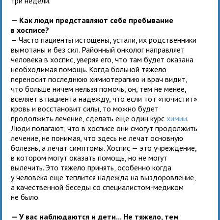
три недели.
— Как люди представляют себе пребывание
в хосписе?
— Часто пациенты истощены, устали, их родственники
вымотаны и без сил. Районный онколог направляет
человека в хоспис, уверяя его, что там будет оказана
необходимая помощь. Когда больной тяжело
переносит последнюю химиотерапию и врач видит,
что больше ничем нельзя помочь, он, тем не менее,
вселяет в пациента надежду, что если тот «почистит»
кровь и восстановит силы, то можно будет
продолжить лечение, сделать еще один курс
химии
.
Люди полагают, что в хосписе они смогут продолжить
лечение, не понимая, что здесь не лечат основную
болезнь, а лечат симптомы. Хоспис — это учреждение,
в котором могут оказать помощь, но не могут
вылечить. Это тяжело принять, особенно когда
у человека еще теплится надежда на выздоровление,
а качественной беседы со специалистом-медиком
не было.
— У вас наблюдаются и дети... Не тяжело, тем