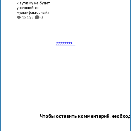
к аутизму не будет
успешной: он
мультифакторный»
18152
0
X
K
????????...
Чтобы оставить комментарий, необхо