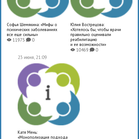
Софья Шемякина: «Мифы о
Юлия Вострецова:
психических заболеваниях
«Хотелось бы, чтобы врачи
все еще сильны»
правильно оценивали
реабилитацию
11975
0
X
K
и ее возможности»
10469
0
X
K
23 июня, 21:09
Катя Мень:
«Монополизация подхода