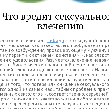
Что вредит сексуально
влечению
альное влечение или
либидо
– это ведущий пол
нкт человека. Как известно, его пробуждение п
станию возбуждения, провоцирующему мужчину 
ну перейти к активным действиям и, как следст
ению удовольствия. Разумеется, влечение напря
ит от биологически правильной деятельности ж
енней секреции, однако не всё так просто. Наши
ндские коллеги проанализировали различные ф
вающие тлетворное влияние на чувственность и
я из того, что потеря или снижение сексуальног
тся одной из самых масштабных проблем в прак
менных сексологов и, соответственно, серьёзне
ром, снижающим качество жизни любого челове
и не пренебрегать опытом зарубежных специали
е аспекты, о которых пойдёт речь, могут показа