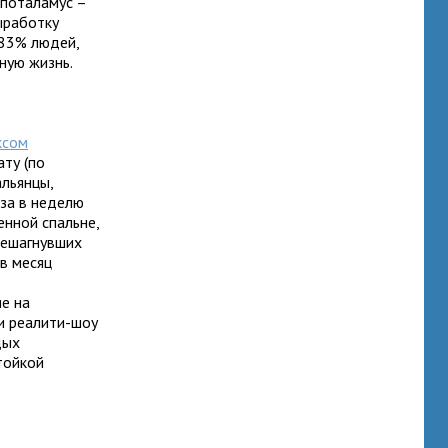
ипоталамус –
ыработку
 83% людей,
ную жизнь.
ксом
ату (по
альянцы,
аза в неделю
енной спальне,
ерешагнувших
в месяц
е на
и реалити-шоу
дых
тойкой