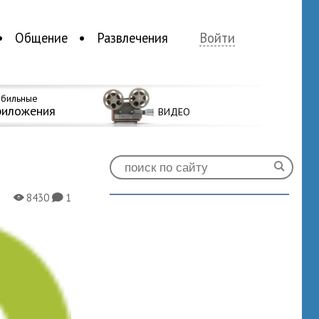
Общение
Развлечения
Войти
бильные
риложения
ВИДЕО
8430
1
X
K