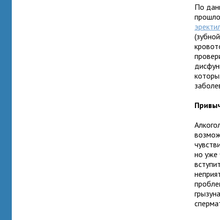
По данн
прошло
эректи
(зубной
кровот
провери
дисфун
которы
заболе
Привы
Алкого
возмож
чувств
но уже
вступи
неприя
пробле
грызун
сперма