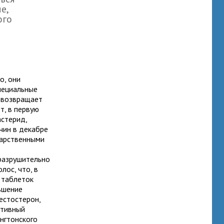
е,
ого
о, они
специальные
е возвращает
т, в первую
астерид,
чин в декабре
карственными
 разрушительно
лос, что, в
у таблеток
ьшение
естостерон,
ативный
нгтонского