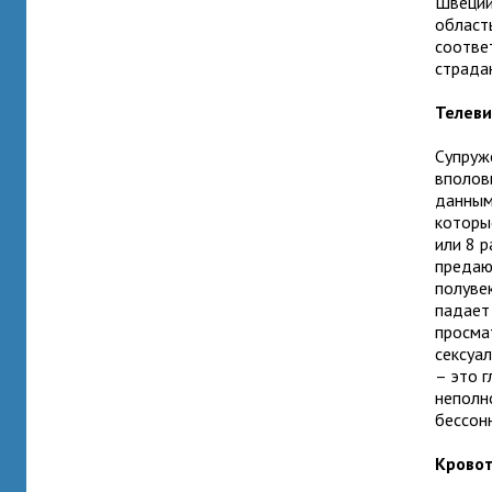
Швеции
област
соотве
страда
Телеви
Супруж
вполови
данным 
которы
или 8 р
предают
полуве
падает
просма
сексуа
– это 
неполн
бессон
Кровот