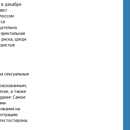
e в декабре
дают
флоссом
тся
щательно
 эректильная
риска, среди
удистые
на сексуальные
 раскованным,
есие, а также
рринг. Самое
ыми
ования на
ентрацию
тестостерона.