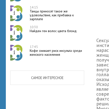
14:15
Танцы приносят такое же
удовольствие, как прибавка к
зарплате
10:30
Найден ген волос цвета блонд
Сексу
инсти
17:45
нара
Кофе снижает риск инсульта среди
женщи
женского населения
получ
завис
внутр
голла
САМОЕ ИНТЕРЕСНОЕ
оказы
Исход
являе
совре
факто
решил
Многи