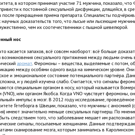
ситета, в котором принимал участие 71 мужчина, показало, что
привести к постоянной сексуальной дисфункции, длящейся, в ср
в после прекращения приема препарата. Специалисты подчёркив
х научных доказательств того, что лысые или лысеющие мужчин
мужественно, чем их соотечественники с пышной шевелюрой.
нный нос
что касается запахов, всё совсем наоборот: всё больше доказат
я возникновения сексуального притяжения между людьми очень
ический
аромат
. Феромоны – вещества, выделяемые с потом, о
икацию между особями одного вида на химическом уровне. Они
ское и эмоциональное состояние потенциального партнёра. Дан
сложна, и у людей изучена слабо. Считается, что сигналы феро
наются специальным органом в носу, который называется Воме
м (VNO), или органом Якобса. Когда VNO чувствует феромоны, о
льный» импульс в мозг. В 2012 году исследование, проведённое
ситете Гетеборга в Швеции, показало, что мужчины с аносмией 
ия) имеют значительно меньше сексуальных партнерш. По мнени
быть следствием того, что заболевание мешает им распознават
ические сигналы, посылаемые женщинами. Данные подтвержда
татами сканирование мозга, которым занимались в Каролинском 