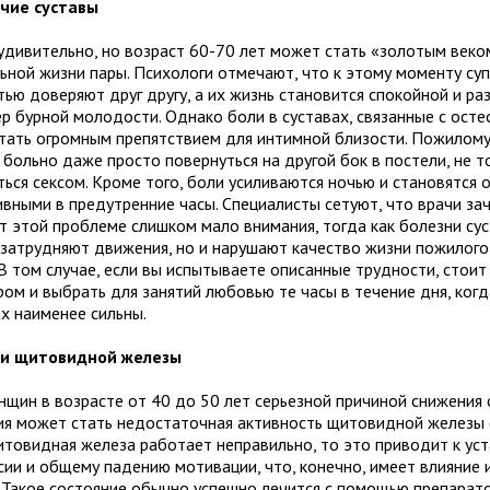
чие суставы
 удивительно, но возраст 60-70 лет может стать «золотым веко
льной жизни пары. Психологи отмечают, что к этому моменту суп
ью доверяют друг другу, а их жизнь становится спокойной и ра
ер бурной молодости. Однако боли в суставах, связанные с ост
стать огромным препятствием для интимной близости. Пожилому
больно даже просто повернуться на другой бок в постели, не т
ться сексом. Кроме того, боли усиливаются ночью и становятся 
ивными в предутренние часы. Специалисты сетуют, что врачи за
т этой проблеме слишком мало внимания, тогда как болезни сус
 затрудняют движения, но и нарушают качество жизни пожилого
В том случае, если вы испытываете описанные трудности, стоит
ром и выбрать для занятий любовью те часы в течение дня, когд
ах наименее сильны.
ни щитовидной железы
нщин в возрасте от 40 до 50 лет серьезной причиной снижения 
ия может стать недостаточная активность щитовидной железы (
итовидная железа работает неправильно, то это приводит к уст
сии и общему падению мотивации, что, конечно, имеет влияние 
у. Такое состояние обычно успешно лечится с помощью препарато