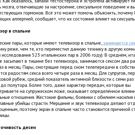
. Как оказалось, запахи тестостерона и эстрогена активируют г
ь мозга, отвечающую за настроение, сексуальное поведение и в
тствующих гормонов. Всё это может помочь объяснить, почему
ющих аллергией, сообщает, что их состояние влияет на сексуаль
зор в спальне
еские пары, которые имеют телевизор в спальне,
занимаются се
ну реже, чем те, кто переместил данную технику в другую комн
исследования 523 итальянских пар в 2006 году). В среднем, ит
е засыпают в тишине без телевизора, занимаются сексом два р
аз в месяц. Пары, смотрящие перед сном телепередачи в собств
ся радостям секса всего четыре раза в месяц. Для супругов, п
ковой рубеж, средний показатель интимной близости с семи раз 
 до полутора. Более того, даже характер передач, которые вы
триваете на супружеском ложе, оказывает определённое влияни
льные отношения. Жестокие фильмы, боевики с обилием насилия 
главные убийцы страсти. Мерцание и звук телевизора делают от
оценным, поэтому экран в спальне часто становится причиной с
ницы.
очивость десен