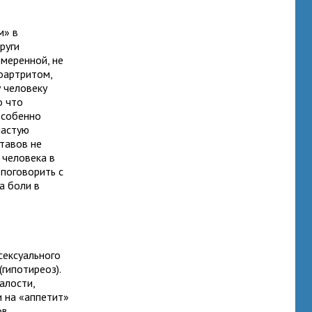
м» в
руги
змеренной, не
еоартритом,
 человеку
о что
особенно
частую
тавов не
 человека в
 поговорить с
а боли в
сексуального
гипотиреоз).
алости,
и на «аппетит»
в,