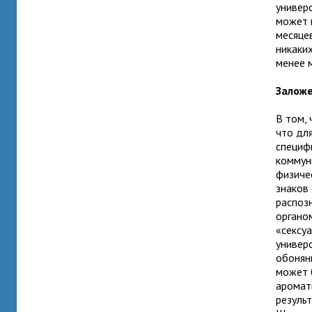
универ
может 
месяце
никаки
менее 
Заложе
В том, 
что дл
специф
коммун
физиче
знаков 
распоз
органо
«сексуа
универ
обонян
может 
аромат
резуль