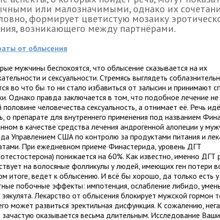
чными или малозначимыми, однако их сочетани
ловно, формирует цветистую мозаику эротическ
ния, возникающего между партнёрами.
аты от облысения
рые мужчины беспокоятся, что облысение сказывается на их
кательности и сексуальности. Стремясь выглядеть соблазнительн
тся во что бы то ни стало избавиться от залысин и принимают 
ки. Однако правда заключается в том, что подобное лечение н
 половине человечества сексуальность, а отнимает её. Речь идё
ь, о препарате для внутреннего применения под названием Фин
нном в качестве средства лечения андрогенной алопеции у муж
ода Управлением США по контролю за продуктами питания и ле
атами. При ежедневном приеме Финастерида, уровень ДГТ
ротестостерона) понижается на 60%. Как известно, именно ДГТ
ствует на волосяные фолликулы у людей, имеющих ген потери во
м итоге, ведет к облысению. И всё бы хорошо, да только есть 
тные побочные эффекты: импотенция, ослабление либидо, умен
 эякулята. Лекарство от облысения блокирует мужской гормон т
чего может развиться эректильная дисфункция. К сожалению, нег
 зачастую оказывается весьма длительным. Исследование Ваши