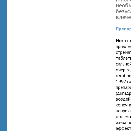
необы
безус
влече
Препар
Некото
привле
стремя
таблет
сильной
очеред
одобре
1997 г
препар
(дигид
воздей
конечно
неприя
объема
из-за 
эффект