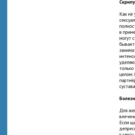
Скрипу
Как не
сексуа
полност
в прим
могут 
бывает 
занима
интенс
уделяю
только
целом. 
партнё
сустав
Болез
Для же
влечен
Если щ
депрес
к секс