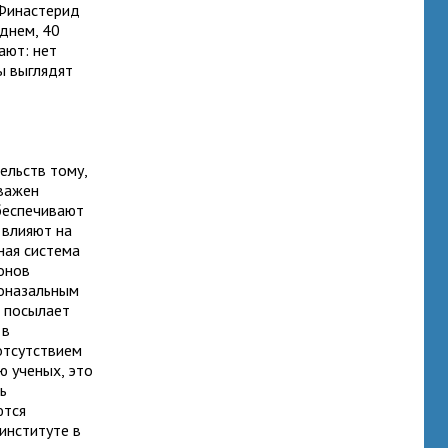
 Финастерид
еднем, 40
ают: нет
ы выглядят
ельств тому,
 важен
беспечивают
 влияют на
ная система
монов
роназальным
н посылает
 в
(отсутствием
ю ученых, это
ь
ются
институте в