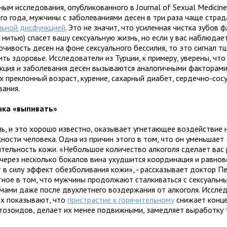
ым исследования, опубликованного в Journal of Sexual Medicin
го года, мужчины с заболеваниями десен в три раза чаще стра
льной дисфункцией
. Это не значит, что усиленная чистка зубов 
 нитью) спасет вашу сексуальную жизнь, но если у вас наблюдае
очивость десен на фоне сексуального бессилия, то это сигнал т
ть здоровье. Исследователи из Турции, к примеру, уверены, что
кция и заболевания десен вызываются аналогичными факторами 
х преклонный возраст, курение, сахарный диабет, сердечно-сос
вания.
чка «выпивать»
ль, и это хорошо известно, оказывает угнетающее воздействие 
ности человека. Одна из причин этого в том, что он уменьшает
ительность кожи. «Небольшое количество алкоголя сделает вас
 через несколько бокалов вина ухудшится координация и равнов
т в силу эффект обезболивания кожи», - рассказывает доктор Пе
тное в том, что мужчины продолжают сталкиваться с сексуальн
мами даже после двухлетнего воздержания от алкоголя. Исслед
ах показывают, что
пристрастие к горячительному
снижает конц
тозоидов, делает их менее подвижными, замедляет выработку 