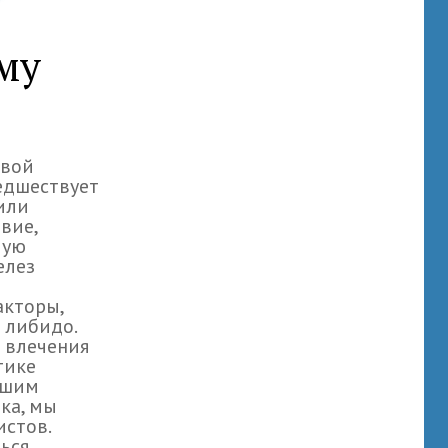
му
овой
редшествует
или
вие,
мую
елез
акторы,
 либидо.
о влечения
тике
йшим
ка, мы
стов.
ться