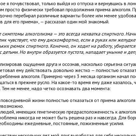
е я почувствовал, только выйдя из отпуска и вернувшись в лоно
зм просто физически требовал продолжения приема алкоголя. П
дочно перебирал различные варианты более или менее удобов
в для его приема», — рассказал один мой знакомый.
 симптомы алкоголизма — это всегда нехватка спиртного. На
ик чувствует, что ему дискомфортно, если в руках или желудке
ьких рюмок спиртного. Конечно, он ходит на работу, убираетс
с детьми. Но внутри образуется пустота, нападает уныние и деп
лизировав ощущения друга и осознав, насколько серьезна ситуа
ветовал ему действовать довольно жестко — полностью отказа
требления алкоголя. Примерно через 3 месяца организм начал п
щаться в прежнее русло. На какое-то время ему даже казалось,
. Тем не менее, надо четко осознавать два момента:
 повседневной жизни полностью отказаться от приема алкоголя
евозможно.
 людей, имеющих генетическую предрасположенность к алкоголи
роблема никогда не может быть решена раз и навсегда. Для бор
еобходимы ежедневные, постоянные, пожизненные усилия.
шествии нескольких лет мой друг выработал для себя несколько