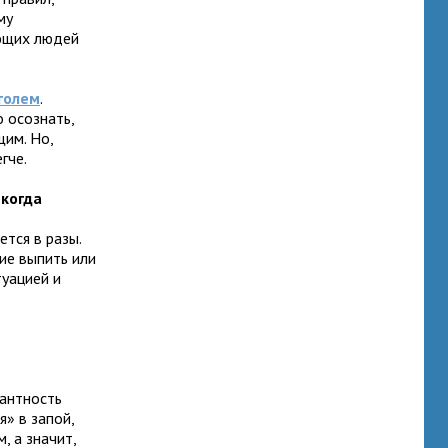
му
ьющих людей
голем
.
 осознать,
щим. Но,
гче.
 когда
тся в разы.
ие выпить или
туацией и
рантность
я» в запой,
, а значит,