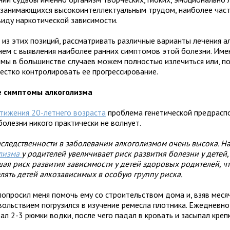
 занимающихся высокоинтеллектуальным трудом, наиболее час
виду наркотической зависимости.
 из этих позиций, рассматривать различные варианты лечения а
нем с выявления наиболее ранних симптомов этой болезни. Име
 мы в большинстве случаев можем полностью излечиться или, по
жестко контролировать ее прогрессирование.
 симптомы алкоголизма
тижения 20-летнего возраста
проблема генетической предрасп
болезни никого практически не волнует.
аследственности в заболевании алкоголизмом очень высока. Н
лизма
у родителей увеличивает риск развития болезни у детей, 
ая риск развития зависимости у детей здоровых родителей, ч
лять детей алкозависимых в особую группу риска.
попросил меня помочь ему со строительством дома и, взяв меся
овольствием погрузился в изучение ремесла плотника. Ежедневн
ал 2-3 рюмки водки, после чего падал в кровать и засыпал креп