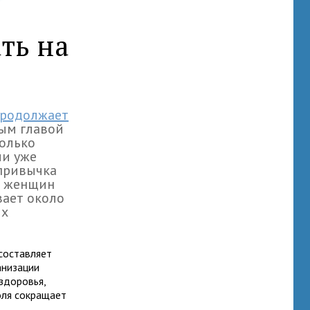
ть на
продолжает
ным главой
только
ии уже
 привычка
% женщин
вает около
ых
составляет
анизации
здоровья,
оля сокращает