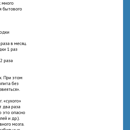
к много
я бытового
водки
раза в месяц.
ки 1 раз
2 раза
х. При этом
ыпита без
звеяться».
. «сухого»
т два раза
о это опасно
ей и др.).
вного мозга.
 лабильных