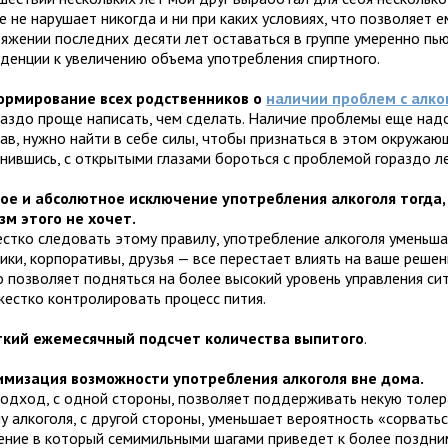
 не нарушает никогда и ни при каких условиях, что позволяет е
тяжении последних десяти лет оставаться в группе умеренно п
нденции к увеличению объема употребления спиртного.
ормирование всех родственников о
наличии проблем с алко
раздо проще написать, чем сделать. Наличие проблемы еще надо
ав, нужно найти в себе силы, чтобы признаться в этом окружаю
нившись, с открытыми глазами бороться с проблемой гораздо ле
ое и абсолютное исключение употребления алкоголя тогда,
зм этого не хочет.
естко следовать этому правилу, употребление алкоголя уменьшае
ики, корпоративы, друзья — все перестает влиять на ваше решен
о позволяет подняться на более высокий уровень управления си
жестко контролировать процесс пития.
ткий ежемесячный подсчет количества выпитого
.
мизация возможности употребления алкоголя вне дома.
подход, с одной стороны, позволяет поддерживать некую толе
у алкоголя, с другой стороны, уменьшает вероятность «сорватьс
ение в который семимильными шагами приведет к более поздним