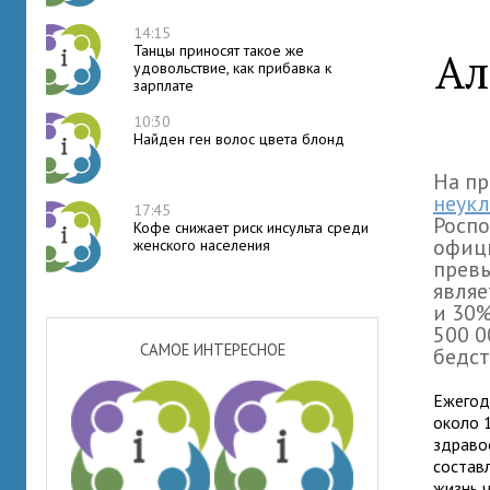
14:15
Танцы приносят такое же
Ал
удовольствие, как прибавка к
зарплате
10:30
Найден ген волос цвета блонд
На пр
неукл
17:45
Роспо
Кофе снижает риск инсульта среди
офици
женского населения
превы
являе
и 30%
500 0
САМОЕ ИНТЕРЕСНОЕ
бедст
Ежегод
около 
здраво
состав
жизнь ч