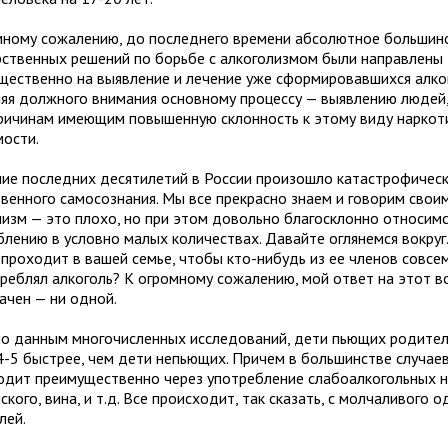
мному сожалению, до последнего времени абсолютное большин
рственных решений по борьбе с алкоголизмом были направлены
щественно на выявление и лечение уже сформировавшихся алко
ляя должного внимания основному процессу — выявлению людей,
ричинам имеющим повышенную склонность к этому виду наркот
мости.
ние последних десятилетий в России произошло катастрофичес
венного самосознания. Мы все прекрасно знаем и говорим своим
лизм — это плохо, но при этом довольно благосклонно относимс
блению в условно малых количествах. Давайте оглянемся вокруг
 проходит в вашей семье, чтобы кто-нибудь из ее членов совсе
треблял алкоголь? К огромному сожалению, мой ответ на этот в
ачен — ни одной.
но данным многочисленных исследований, дети пьющих родител
 4-5 быстрее, чем дети непьющих. Причем в большинстве случае
одит преимущественно через употребление слабоалкогольных на
кого, вина, и т.д. Все происходит, так сказать, с молчаливого 
лей.