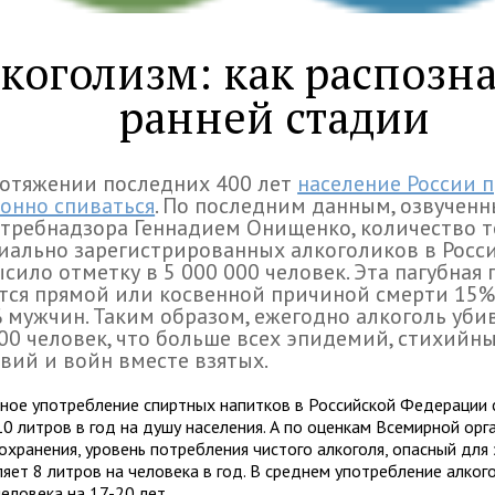
коголизм: как распозна
ранней стадии
отяжении последних 400 лет
население России 
онно спиваться
. По последним данным, озвучен
требнадзора Геннадием Онищенко, количество 
ально зарегистрированных алкоголиков в Росс
сило отметку в 5 000 000 человек. Эта пагубная
тся прямой или косвенной причиной смерти 15
 мужчин. Таким образом, ежегодно алкоголь уби
00 человек, что больше всех эпидемий, стихийн
вий и войн вместе взятых.
ное употребление спиртных напитков в Российской Федерации 
10 литров в год на душу населения. А по оценкам Всемирной орг
охранения, уровень потребления чистого алкоголя, опасный для 
ляет 8 литров на человека в год. В среднем употребление алког
еловека на 17-20 лет.