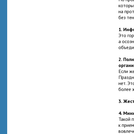
которые
на про
без те
1. Инф
Это го
а осозн
объеди
2.
Полн
органи
Если ж
Праздн
нет. Эт
более 
3. Жес
4.
Мини
Такой 
к прием
вовлеч