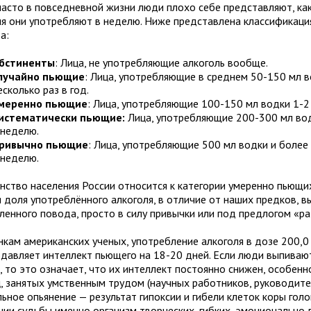
часто в повседневной жизни люди плохо себе представляют, ка
ля они употребляют в неделю. Ниже представлена классификаци
а:
бстиненты
: Лица, не употребляющие алкоголь вообще.
лучайно пьющие
: Лица, употребляющие в среднем 50-150 мл 
есколько раз в год.
меренно пьющие
: Лица, употребляющие 100-150 мл водки 1-2 
истематически пьющие:
Лица, употребляющие 200-300 мл вод
 неделю.
ривычно пьющие
: Лица, употребляющие 500 мл водки и более 
 неделю.
нство населения России относится к категории умеренно пьющи
я доля употреблённого алкоголя, в отличие от наших предков, в
ленного повода, просто в силу привычки или под предлогом «ра
кам американских ученых, употребление алкоголя в дозе 200,0 г
одавляет интеллект пьющего на 18-20 дней. Если люди выпиваю
, то это означает, что их интеллект постоянно снижен, особенн
, занятых умственным трудом (научных работников, руководител
ьное опьянение — результат гипоксии и гибели клеток коры голо
нии судьбы именно организм творческих, гибких, эмоционально