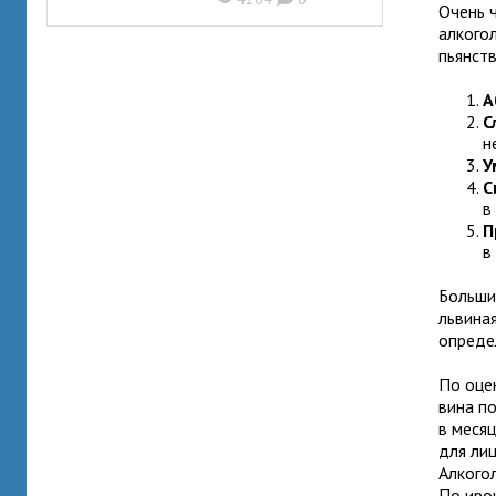
Очень 
алкого
пьянств
А
С
н
У
С
в
П
в
Больши
львина
опреде
По оцен
вина п
в месяц
для лиц
Алкогол
По иро