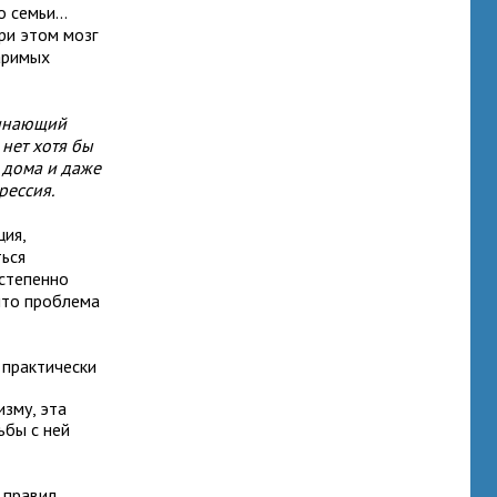
 семьи...
ри этом мозг
аримых
чинающий
 нет хотя бы
я дома и даже
рессия.
ция,
ться
остепенно
 что проблема
 практически
зму, эта
ьбы с ней
 правил,