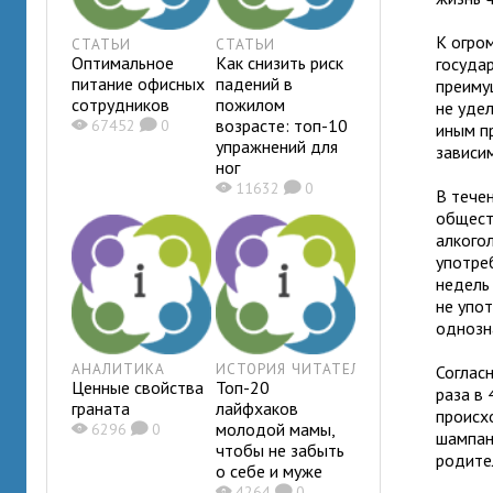
К огро
СТАТЬИ
СТАТЬИ
Оптимальное
Как снизить риск
госуда
питание офисных
падений в
преиму
сотрудников
пожилом
не уде
возрасте: топ-10
X
67452
K
0
иным п
упражнений для
зависи
ног
X
11632
K
0
В тече
общест
алкого
употре
недель
не упо
однозн
АНАЛИТИКА
ИСТОРИЯ ЧИТАТЕЛЯ
Соглас
Ценные свойства
Топ-20
раза в
граната
лайфхаков
происх
молодой мамы,
X
6296
K
0
шампанс
чтобы не забыть
родите
о себе и муже
X
4264
K
0