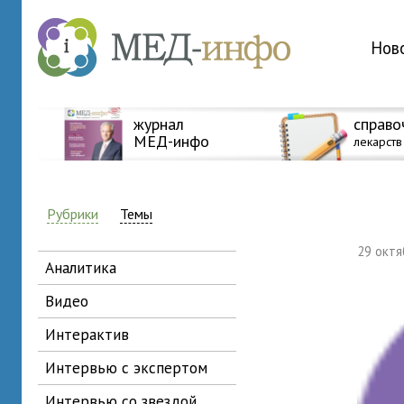
Нов
журнал
справо
МЕД-инфо
лекарств
Рубрики
Темы
29 окт
аналитика
видео
интерактив
интервью с экспертом
интервью со звездой