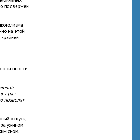
то подвержен
лкоголизма
нно на этой
 крайней
оложенности
аличие
в 7 раз
то позволят
чный отпуск,
о за ужином
ким сном.