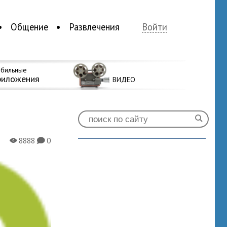
Общение
Развлечения
Войти
бильные
риложения
ВИДЕО
8888
0
X
K