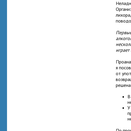
Неладно
Органи
лихора
поводо
Первые
алкогол
нескол
играет 
Проана
я посо
от упо
возвра
решена
В
н
У
п
н
По про