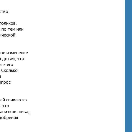
ство
голиков,
 по тем или
ической
кое изменение
 детям, что
я к его
. Сколько
м
опрос
ей спиваются
в это
питков: пива,
одобрения