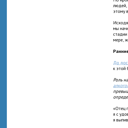
людей,
этому 
Исходя
мы нач
стадии
мере, 
Ранние
До дос
к этой 
Роль н
алкого
превыш
опреде
«Отец 
я с уд
я выпив