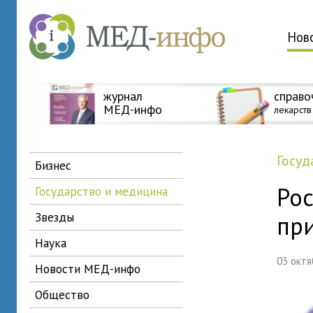
Нов
журнал
справо
МЕД-инфо
лекарств
госу
бизнес
Ро
государство и медицина
звезды
пр
наука
03 окт
новости МЕД-инфо
общество