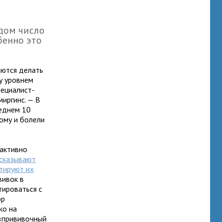
одом число
бенно это
аются делать
у уровнем
пециалист-
иргинс. — В
реднем 10
тому и болели
 активно
сказывают
итируют их
вивок в
тироваться с
ор
ко на
 «прививочный