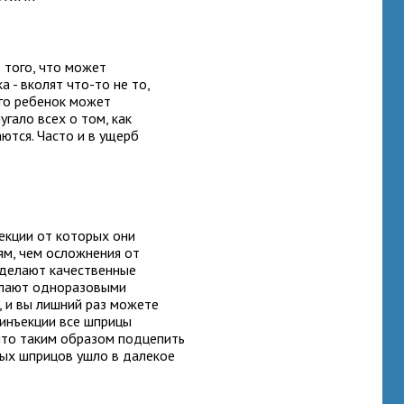
 того, что может
 - вколят что-то не то,
его ребенок может
гало всех о том, как
ются. Часто и в ущерб
екции от которых они
ям, чем осложнения от
с делают качественные
делают одноразовыми
, и вы лишний раз можете
 инъекции все шприцы
что таким образом подцепить
вых шприцов ушло в далекое