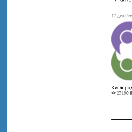
17 декабря
Кислоро
23180
X