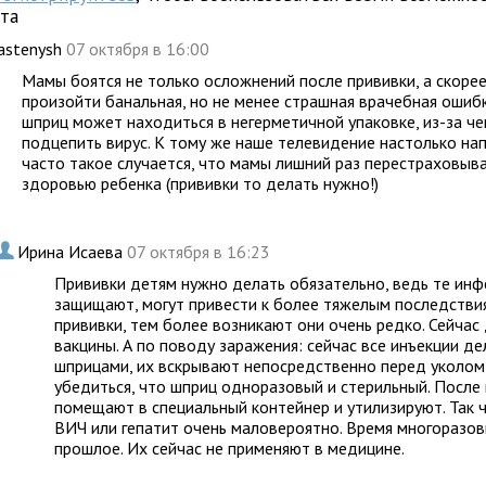
йта
astenysh
07 октября в 16:00
Мамы боятся не только осложнений после прививки, а скорее
произойти банальная, но не менее страшная врачебная ошибка
шприц может находиться в негерметичной упаковке, из-за ч
подцепить вирус. К тому же наше телевидение настолько напу
часто такое случается, что мамы лишний раз перестраховыва
здоровью ребенка (прививки то делать нужно!)
.
Ирина Исаева
07 октября в 16:23
Прививки детям нужно делать обязательно, ведь те инф
защищают, могут привести к более тяжелым последстви
прививки, тем более возникают они очень редко. Сейча
вакцины. А по поводу заражения: сейчас все инъекции 
шприцами, их вскрывают непосредственно перед уколом
убедиться, что шприц одноразовый и стерильный. После
помещают в специальный контейнер и утилизируют. Так 
ВИЧ или гепатит очень маловероятно. Время многоразо
прошлое. Их сейчас не применяют в медицине.