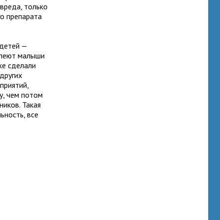
 вреда, только
го препарата
 детей —
олеют малыши
уже сделали
 других
приятий,
у, чем потом
ников. Такая
ьность, все