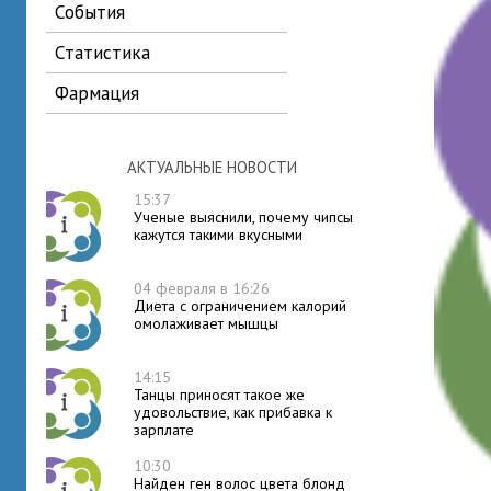
события
статистика
фармация
АКТУАЛЬНЫЕ НОВОСТИ
15:37
Ученые выяснили, почему чипсы
кажутся такими вкусными
04 февраля в 16:26
Диета с ограничением калорий
омолаживает мышцы
14:15
Танцы приносят такое же
удовольствие, как прибавка к
зарплате
10:30
Найден ген волос цвета блонд