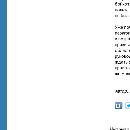
бойкот»
польза
не был
Уже по
парагр
в возра
прививк
област
руково
ждать 
практи
же мал
Автор:
Читайте