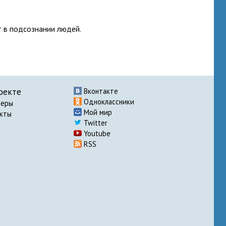
т в подсознании людей.
оекте
Вконтакте
Одноклассники
неры
Мой мир
акты
Twitter
Youtube
RSS