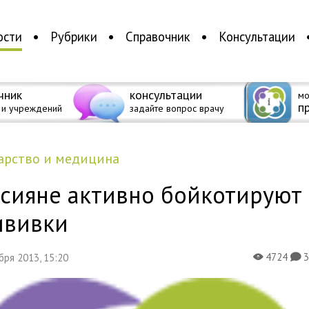
ости
Рубрики
Справочник
Консультации
чник
консультации
мо
п
 и учреждений
задайте вопрос врачу
дарство и медицина
ссияне активно бойкотируют
ививки
4724
ября 2013, 15:20
X
K