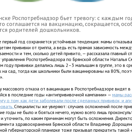
нске Роспотребнадзор бьет тревогу: с каждым г
кто соглашается на вакцинацию, сокращается, осо
тся родителей дошкольников.
е первый год сохраняется устойчивая тенденция: мамы отказыв
детям прививки от гриппа, а ведь есть прямая зависимость межд
аемости и тем, сколько детей привито, — рассказала главный с
т управления Роспотребнадзора по Брянской области Наталья См
м году прививки делались лишь 2–3 малышам в группе, это в с
к на сад, тогда как школьники были вакцинированы на 80%, поэ
».
у массового отказа от вакцинации в Роспотребнадзоре видят в
йся в последние годы «антипрививочной кампании» —
мамы рас
угу о том, как дети заболевали после сделанных прививок, и аг
ровать.
Специалисты же уверяют: случаев осложнений после при
е годы не было и бояться нечего, нужно всего лишь проконсуль
 и уточнить, по каким причинам могут быть осложнения. Директ
амента здравоохранения Брянской области Владимир Дорощен
ной губернаторской планерке тоже призывал прекратить такой