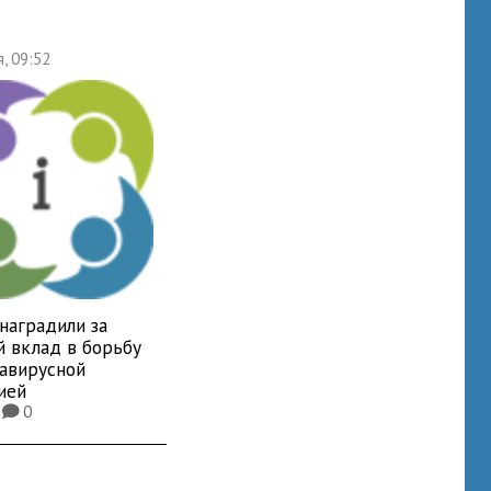
я, 09:52
наградили за
й вклад в борьбу
навирусной
ией
8
0
K