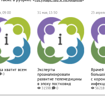
, 09:00
31 мая, 13:50
23 апрел
да хватит всем
Эксперты
Врачей 
проанализировали
большо
0
K
развитие телемедицины
с коро
в эпоху постковид
инфекц
31598
0
5621
X
K
X