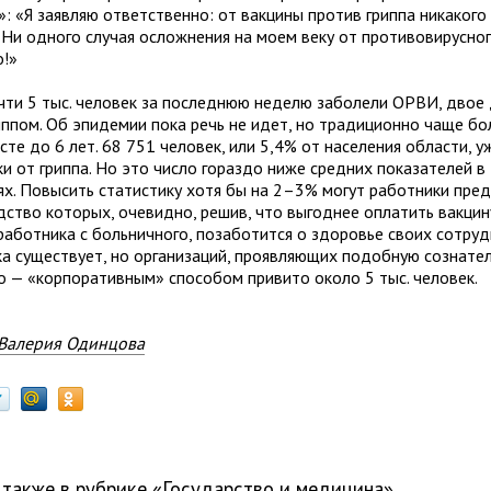
: «Я заявляю ответственно: от вакцины против гриппа никакого
. Ни одного случая осложнения на моем веку от противовирусно
о!»
чти 5 тыс. человек за последнюю неделю заболели ОРВИ, двое
иппом. Об эпидемии пока речь не идет, но традиционно чаще б
сте до 6 лет. 68 751 человек, или 5,4% от населения области, 
и от гриппа. Но это число гораздо ниже средних показателей в
ях. Повысить статистику хотя бы на 2–3% могут работники пред
дство которых, очевидно, решив, что выгоднее оплатить вакцин
работника с больничного, позаботится о здоровье своих сотруд
ка существует, но организаций, проявляющих подобную сознател
о — «корпоративным» способом привито около 5 тыс. человек.
Валерия Одинцова
 также в рубрике «
государство и медицина
»