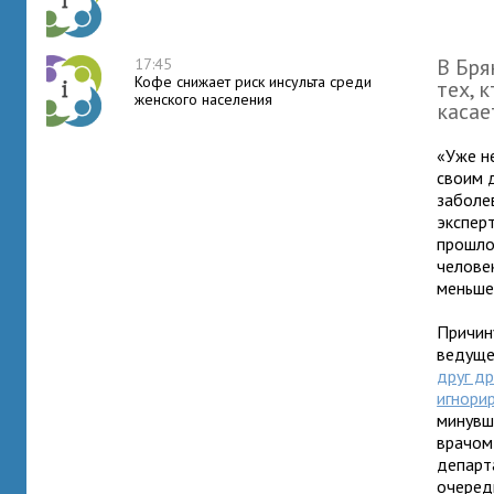
В Бря
17:45
Кофе снижает риск инсульта среди
тех, 
женского населения
касае
«Уже н
своим 
заболев
экспер
прошло
челове
меньше
Причин
ведуще
друг др
игнори
минувши
врачом
департ
очеред