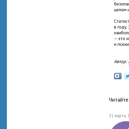
безопа
целом 
Статис
в году.
наибол
– это 
и психи
Автор:
Читайте
31 марта, 