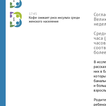
Согла
17:45
Кофе снижает риск инсульта среди
Велик
женского населения
недел
Средн
часа 
часов
соотв
более
В иссл
рассказ
них в 
которы
баналь
и боль
взросл
Родител
ребено