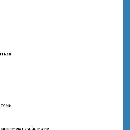
аться
стями
папы имеют свойство не