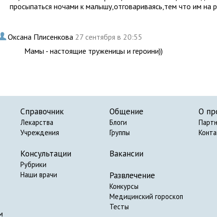
просыпаться ночами к малышу,отговариваясь,тем что им на 
.
Оксана Плисенкова
27 сентября в 20:55
Мамы - настоящие труженицы и героини))
Справочник
Общение
О пр
Лекарства
Блоги
Парт
Учреждения
Группы
Конт
Консультации
Вакансии
Рубрики
Развлечение
Наши врачи
Конкурсы
Медицинский гороскоп
Тесты
м