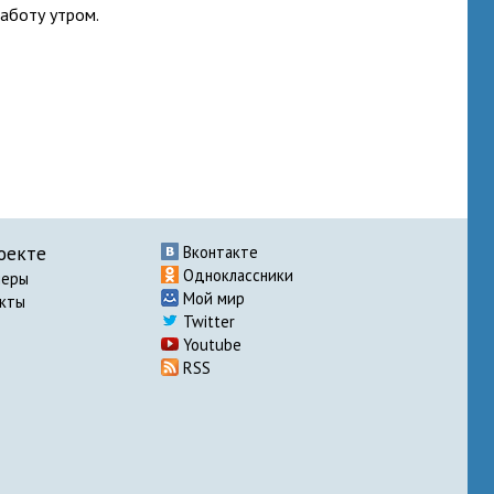
работу утром.
оекте
Вконтакте
Одноклассники
неры
Мой мир
акты
Twitter
Youtube
RSS