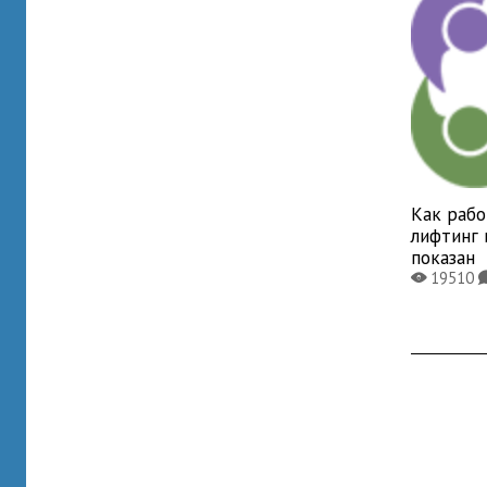
Как раб
лифтинг 
показан
19510
X