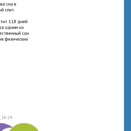
ва сна в
й спит.
атит 118 дней
тся одним из
ественный сон
ия физических
, 16:24