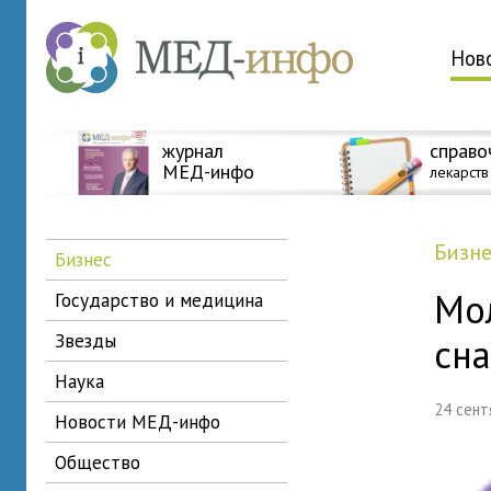
Нов
журнал
справо
МЕД-инфо
лекарств
бизн
бизнес
Мо
государство и медицина
звезды
сна
наука
24 сен
новости МЕД-инфо
общество