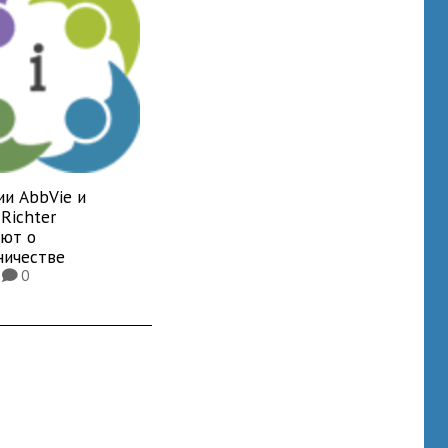
ии AbbVie и
Richter
яют о
ничестве
0
0
K