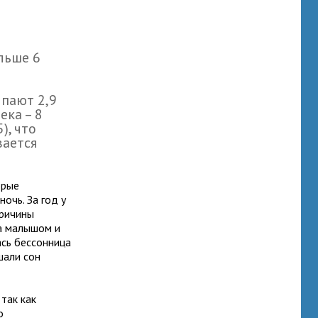
льше 6
пают 2,9
ека – 8
), что
вается
орые
ночь. За год у
причины
за малышом и
ась бессонница
шали сон
так как
о