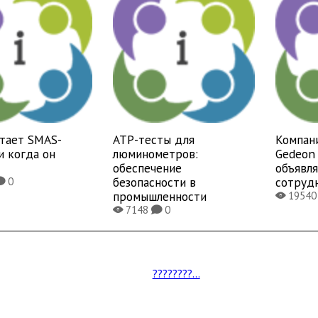
отает SMAS-
ATP-тесты для
Компан
и когда он
люминометров:
Gedeon 
обеспечение
объявл
безопасности в
сотруд
0
K
промышленности
1954
X
7148
0
X
K
????????...