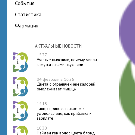
события
статистика
фармация
АКТУАЛЬНЫЕ НОВОСТИ
15:37
Ученые выяснили, почему чипсы
кажутся такими вкусными
04 февраля в 16:26
Диета с ограничением калорий
омолаживает мышцы
14:15
Танцы приносят такое же
удовольствие, как прибавка к
зарплате
10:30
Найден ген волос цвета блонд