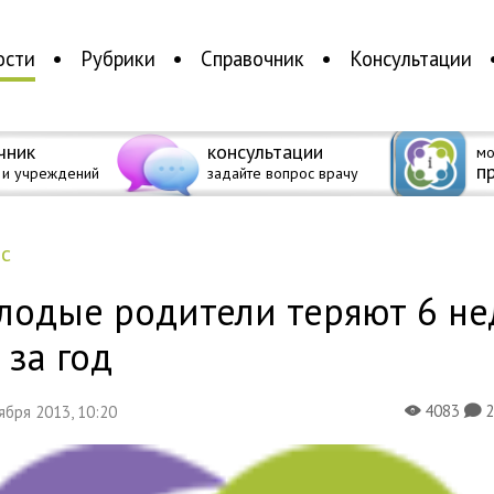
ости
Рубрики
Справочник
Консультации
чник
консультации
мо
п
 и учреждений
задайте вопрос врачу
ес
лодые родители теряют 6 не
 за год
4083
тября 2013, 10:20
X
K