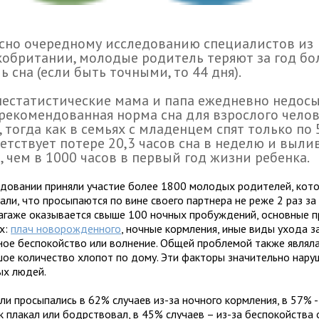
сно очередному исследованию специалистов из
обритании, молодые родитель теряют за год бо
ь сна (если быть точными, то 44 дня).
естатистические мама и папа ежедневно недосы
(рекомендованная норма сна для взрослого челов
, тогда как в семьях с младенцем спят только по 5
етствует потере 20,3 часов сна в неделю и выли
, чем в 1000 часов в первый год жизни ребенка.
едовании приняли участие более 1800 молодых родителей, кот
али, что просыпаются по вине своего партнера не реже 2 раз за 
багаже оказывается свыше 100 ночных пробуждений, основные 
х:
плач новорожденного
, ночные кормления, иные виды ухода 
ное беспокойство или волнение. Общей проблемой также являл
шое количество хлопот по дому. Эти факторы значительно нару
ых людей.
и просыпались в 62% случаев из-за ночного кормления, в 57% - 
к плакал или бодрствовал, в 45% случаев – из-за беспокойства 