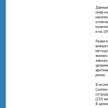
Данные,
смертн
населен
отмеча
количе
и на 1
Развит
вмешат
методо
жизни»
заводе
уровень
аритми
риска.
В иссл
Скопин
сотруд
(250 ж
В цело