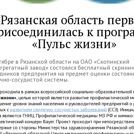
Рязанская область пер
рисоединилась к прогр
«Пульс жизни»
тябре в Рязанской области на ОАО «Скопинский
грегатный завод» состоялся бесплатный скрини
дников предприятия на предмет оценки состоян
чно-сосудистой системы.
проходила в рамках всероссийской социально-образовательной
 жизни»
, целью которой является развитие профилактической 
шение уровня знаний населения и руководителей предприятий о 
ных с
развитием сердечно-сосудистых заболеваний
(ССЗ). Иниц
а являются ГНИЦ Профилактической медицины МЗ РФ и химико
евтический концерн Bayer. Проект проходит при непосредствен
ержке со стороны Министерства здравоохранения Рязанской об
 «Рязанский областной Центр медицинской профилактики» и р