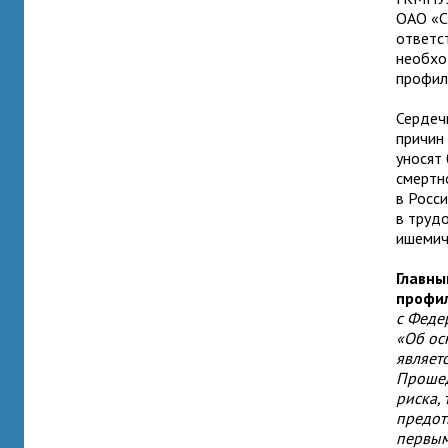
ОАО «С
ответс
необхо
профил
Сердеч
причин
уносят 
смертн
в Росс
в труд
ишемиче
Главны
профи
с Феде
«Об ос
являет
Прошед
риска,
предот
первым