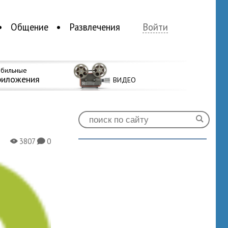
Общение
Развлечения
Войти
бильные
риложения
ВИДЕО
3807
0
X
K