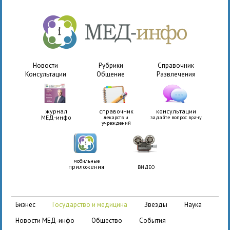
Новости
Рубрики
Справочник
Консультации
Общение
Развлечения
журнал
справочник
консультации
МЕД-инфо
лекарств и
задайте вопрос врачу
учреждений
мобильные
приложения
ВИДЕО
бизнес
государство и медицина
звезды
наука
новости МЕД-инфо
общество
события