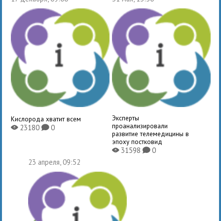
Эксперты
Кислорода хватит всем
проанализировали
23180
0
X
K
развитие телемедицины в
эпоху постковид
31598
0
X
K
23 апреля, 09:52