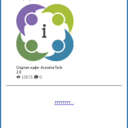
Стартап-кафе: AssistiveTech
2.0
10676
0
X
K
????????...