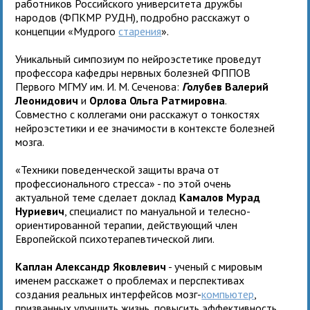
работников Российского университета дружбы
народов (ФПКМР РУДН), подробно расскажут о
концепции «Мудрого
старения
».
Уникальный симпозиум по нейроэстетике проведут
профессора кафедры нервных болезней ФППОВ
Первого МГМУ им. И. М. Сеченова:
Г
олубев Валерий
Леонидович
и
Орлова Ольга Ратмировна
.
Совместно с коллегами они расскажут о тонкостях
нейроэстетики и ее значимости в контексте болезней
мозга.
«Техники поведенческой защиты врача от
профессионального стресса» - по этой очень
актуальной теме сделает доклад
Камалов Мурад
Нуриевич
, специалист по мануальной и телесно-
ориентированной терапии, действующий член
Европейской психотерапевтической лиги.
Каплан Александр Яковлевич
- ученый с мировым
именем расскажет о проблемах и перспективах
создания реальных интерфейсов мозг-
компьютер
,
призванных улучшить жизнь, повысить эффективность