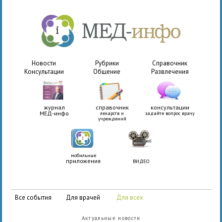
Новости
Рубрики
Справочник
Консультации
Общение
Развлечения
журнал
справочник
консультации
МЕД-инфо
лекарств и
задайте вопрос врачу
учреждений
мобильные
приложения
ВИДЕО
все события
для врачей
для всех
Актуальные новости