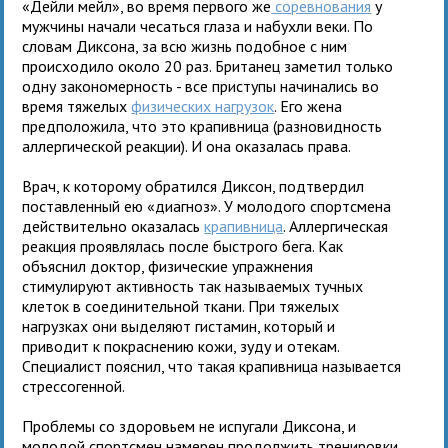
«Дейли мейл», во время первого же
соревнования
у
мужчины начали чесаться глаза и набухли веки. По
словам Диксона, за всю жизнь подобное с ним
происходило около 20 раз. Британец заметил только
одну закономерность - все приступы начинались во
время тяжелых
физических нагрузок
. Его жена
предположила, что это крапивница (разновидность
аллергической реакции). И она оказалась права.
Врач, к которому обратился Диксон, подтвердил
поставленный ею «диагноз». У молодого спортсмена
действительно оказалась
крапивница
. Аллергическая
реакция проявлялась после быстрого бега. Как
объяснил доктор, физические упражнения
стимулируют активность так называемых тучных
клеток в соединительной ткани. При тяжелых
нагрузках они выделяют гистамин, который и
приводит к покраснению кожи, зуду и отекам.
Специалист пояснил, что такая крапивница называется
стрессогенной.
Проблемы со здоровьем не испугали Диксона, и
молодой спортсмен намерен продолжить тренировки.