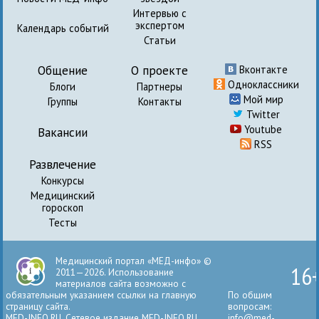
Интервью с
экспертом
Календарь событий
Статьи
Общение
О проекте
Вконтакте
Одноклассники
Блоги
Партнеры
Мой мир
Группы
Контакты
Twitter
Youtube
Вакансии
RSS
Развлечение
Конкурсы
Медицинский
гороскоп
Тесты
Медицинский портал «МЕД-инфо» ©
16
2011—2026. Использование
материалов сайта возможно с
обязательным указанием ссылки на главную
По общим
страницу сайта.
вопросам:
MED-INFO.RU. Сетевое издание MED-INFO.RU
info@med-