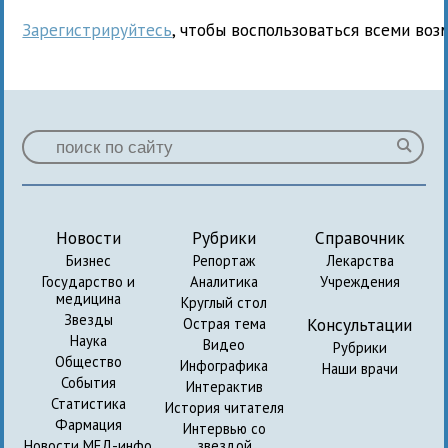
Зарегистрируйтесь
, чтобы воспользоваться всеми воз
Новости
Рубрики
Справочник
Бизнес
Репортаж
Лекарства
Государство и
Аналитика
Учреждения
медицина
Круглый стол
Звезды
Консультации
Острая тема
Наука
Видео
Рубрики
Общество
Инфографика
Наши врачи
События
Интерактив
Статистика
История читателя
Фармация
Интервью со
Новости МЕД-инфо
звездой