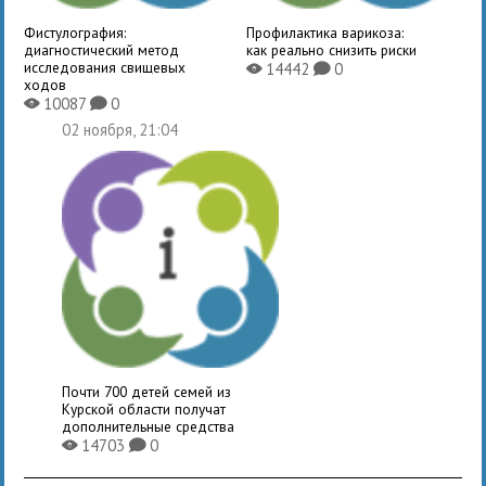
Фистулография:
Профилактика варикоза:
диагностический метод
как реально снизить риски
исследования свищевых
14442
0
X
K
ходов
10087
0
X
K
02 ноября, 21:04
Почти 700 детей семей из
Курской области получат
дополнительные средства
14703
0
X
K