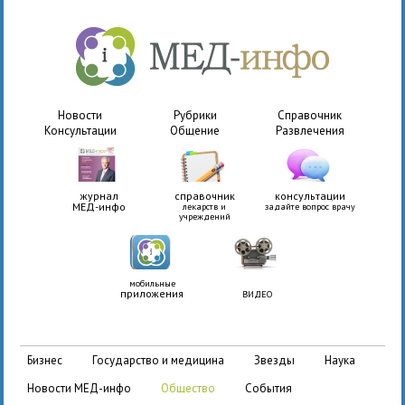
Новости
Рубрики
Справочник
Консультации
Общение
Развлечения
журнал
справочник
консультации
МЕД-инфо
лекарств и
задайте вопрос врачу
учреждений
мобильные
приложения
ВИДЕО
бизнес
государство и медицина
звезды
наука
новости МЕД-инфо
общество
события