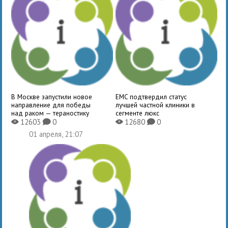
В Москве запустили новое
EMC подтвердил статус
направление для победы
лучшей частной клиники в
над раком — тераностику
сегменте люкс
12603
0
12680
0
X
K
X
K
01 апреля, 21:07