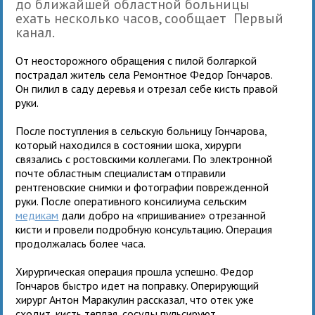
до ближайшей областной больницы
ехать несколько часов, сообщает Первый
канал.
От неосторожного обращения с пилой болгаркой
пострадал житель села Ремонтное Федор Гончаров.
Он пилил в саду деревья и отрезал себе кисть правой
руки.
После поступления в сельскую больницу Гончарова,
который находился в состоянии шока, хирурги
связались с ростовскими коллегами. По электронной
почте областным специалистам отправили
рентгеновские снимки и фотографии поврежденной
руки. После оперативного консилиума сельским
медикам
дали добро на «пришивание» отрезанной
кисти и провели подробную консультацию. Операция
продолжалась более часа.
Хирургическая операция прошла успешно. Федор
Гончаров быстро идет на поправку. Оперирующий
хирург Антон Маракулин рассказал, что отек уже
сходит, кисть теплая, сосуды пульсируют.