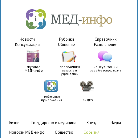
Новости
Рубрики
Справочник
Консультации
Общение
Развлечения
журнал
справочник
консультации
МЕД-инфо
лекарств и
задайте вопрос врачу
учреждений
мобильные
приложения
ВИДЕО
бизнес
государство и медицина
звезды
наука
новости МЕД-инфо
общество
события