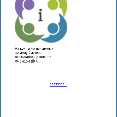
На коллегию присяжных
по делу Сушкевич
оказывалось давление
14154
0
X
K
????????...