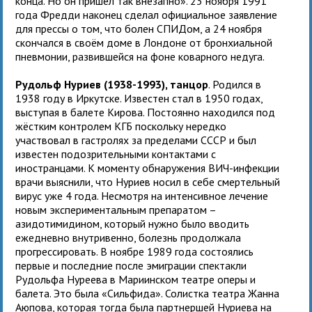
конца. Но он пришел так внезапно». 23 ноября 1991
года Фредди наконец сделал официальное заявление
для прессы о том, что болен СПИДом, а 24 ноября
скончался в своём доме в Лондоне от бронхиальной
пневмонии, развившейся на фоне коварного недуга.
Рудольф Нуриев (1938-1993), танцор
. Родился в
1938 году в Иркутске. Известен стал в 1950 годах,
выступая в балете Кирова. Постоянно находился под
жёстким контролем КГБ поскольку нередко
участвовал в гастролях за пределами СССР и был
известен подозрительными контактами с
иностранцами. К моменту обнаружения ВИЧ-инфекции
врачи выяснили, что Нуриев носил в себе смертельный
вирус уже 4 года. Несмотря на интенсивное лечение
новым экспериментальным препаратом –
азидотимидином, который нужно было вводить
ежедневно внутривенно, болезнь продолжала
прогрессировать. В ноябре 1989 года состоялись
первые и последние после эмиграции спектакли
Рудольфа Нуреева в Мариинском театре оперы и
балета. Это была «Сильфида». Солистка театра Жанна
Аюпова, которая тогда была партнершей Нуриева на