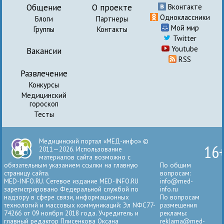
Общение
О проекте
Вконтакте
Одноклассники
Блоги
Партнеры
Мой мир
Группы
Контакты
Twitter
Youtube
Вакансии
RSS
Развлечение
Конкурсы
Медицинский
гороскоп
Тесты
Медицинский портал «МЕД-инфо» ©
16
2011—2026. Использование
материалов сайта возможно с
обязательным указанием ссылки на главную
По общим
страницу сайта.
вопросам:
MED-INFO.RU. Сетевое издание MED-INFO.RU
info@med-
зарегистрировано Федеральной службой по
info.ru
надзору в сфере связи, информационных
По вопросам
технологий и массовых коммуникаций: Эл NФС77-
размещения
74266 от 09 ноября 2018 года. Учредитель и
рекламы:
главный редактор Плисенкова Оксана
reklama@med-