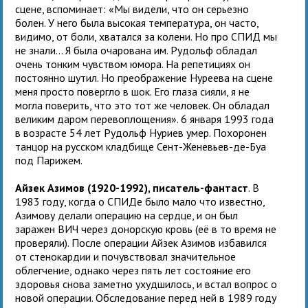
сцене, вспоминает: «Мы видели, что он серьезно
болен. У него была высокая температура, он часто,
видимо, от боли, хватался за колени. Но про СПИД мы
не знали… Я была очарована им. Рудольф обладал
очень тонким чувством юмора. На репетициях он
постоянно шутил. Но преображение Нуреева на сцене
меня просто повергло в шок. Его глаза сияли, я не
могла поверить, что это тот же человек. Он обладал
великим даром перевоплощения». 6 января 1993 года
в возрасте 54 лет Рудольф Нуриев умер. Похоронен
танцор на русском кладбище Сент-Женевьев-де-Буа
под Парижем.
Айзек Азимов (1920-1992), писатель-фантаст
. В
1983 году, когда о СПИДе было мало что известно,
Азимову делали операцию на сердце, и он был
заражен ВИЧ через донорскую кровь (её в то время не
проверяли). После операции Айзек Азимов избавился
от стенокардии и почувствовал значительное
облегчение, однако через пять лет состояние его
здоровья снова заметно ухудшилось, и встал вопрос о
новой операции. Обследование перед ней в 1989 году