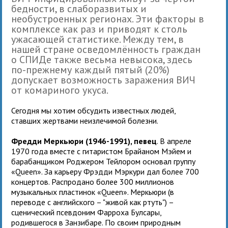
бедности, в слаборазвитых и
необустроенных регионах. Эти факторы в
комплексе как раз и приводят к столь
ужасающей статистике. Между тем, в
нашей стране осведомлённость граждан
о СПИДе также весьма невысока, здесь
по-прежнему каждый пятый (20%)
допускает возможность заражения ВИЧ
от комариного укуса.
Сегодня мы хотим обсудить известных людей,
ставших жертвами неизлечимой болезни.
Фредди Меркьюри (1946-1991), певец
. В апреле
1970 года вместе с гитаристом Брайаном Мэйем и
барабанщиком Роджером Тейлором основал группу
«Queen». За карьеру Фрэдди Мэркури дал более 700
концертов. Распродано более 300 миллионов
музыкальных пластинок «Queen». Меркьюри (в
переводе с английского – "живой как ртуть") –
сценический псевдоним Фарроха Булсары,
родившегося в Занзибаре. По своим природным