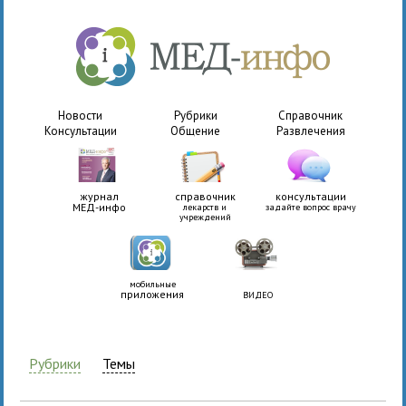
Новости
Рубрики
Справочник
Консультации
Общение
Развлечения
журнал
справочник
консультации
МЕД-инфо
лекарств и
задайте вопрос врачу
учреждений
мобильные
приложения
ВИДЕО
Рубрики
Темы