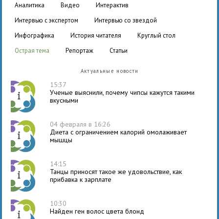
аналитика
видео
интерактив
интервью с экспертом
интервью со звездой
инфографика
история читателя
круглый стол
острая тема
репортаж
статьи
Актуальные новости
15:37
Ученые выяснили, почему чипсы кажутся такими
вкусными
04 февраля в 16:26
Диета с ограничением калорий омолаживает
мышцы
14:15
Танцы приносят такое же удовольствие, как
прибавка к зарплате
10:30
Найден ген волос цвета блонд