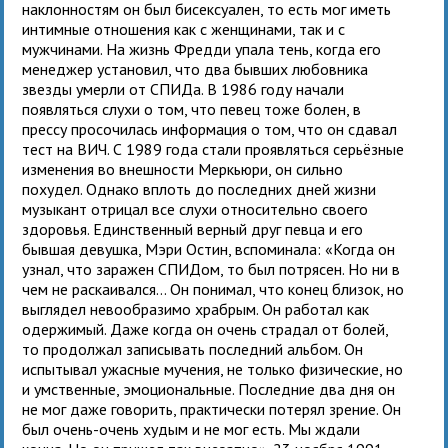
наклонностям он был бисексуален, то есть мог иметь
интимные отношения как с женщинами, так и с
мужчинами. На жизнь Фредди упала тень, когда его
менеджер установил, что два бывших любовника
звезды умерли от СПИДа. В 1986 году начали
появляться слухи о том, что певец тоже болен, в
прессу просочилась информация о том, что он сдавал
тест на ВИЧ. С 1989 года стали проявляться серьёзные
изменения во внешности Меркьюри, он сильно
похудел. Однако вплоть до последних дней жизни
музыкант отрицал все слухи относительно своего
здоровья. Единственный верный друг певца и его
бывшая девушка, Мэри Остин, вспоминала: «Когда он
узнал, что заражен СПИДом, то был потрясен. Но ни в
чем не раскаивался… Он понимал, что конец близок, но
выглядел невообразимо храбрым. Он работал как
одержимый. Даже когда он очень страдал от болей,
то продолжал записывать последний альбом. Он
испытывал ужасные мучения, не только физические, но
и умственные, эмоциональные. Последние два дня он
не мог даже говорить, практически потерял зрение. Он
был очень-очень худым и не мог есть. Мы ждали