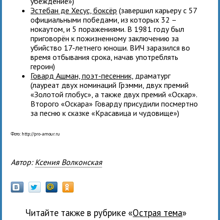
убеждение»)
Эстебан де Хесус, боксёр
(завершил карьеру с 57
официальными победами, из которых 32 –
нокаутом, и 5 поражениями. В 1981 году был
приговорён к пожизненному заключению за
убийство 17-летнего юноши. ВИЧ заразился во
время отбывания срока, начав употреблять
героин)
Говард Ашман, поэт-песенник,
драматург
(лауреат двух номинаций Грэмми, двух премий
«Золотой глобус», а также двух премий «Оскар».
Второго «Оскара» Говарду присудили посмертно
за песню к сказке «Красавица и чудовище»)
Фото: http://pro-amour.ru
Автор:
Ксения Волконская
Читайте также в рубрике «
Острая тема
»