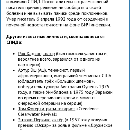
и выявило СПИД. После длительных размышлений
писатель принял решение не сообщать о своей
болезни и не вызывать паники среди поклонников.
Умер писатель 6 апреля 1992 года от сердечной и
почечной недостаточности на фоне ВИЧ инфекции.
Другие известные личности, скончавшиеся от
СПИДа:
Рок Хадсон, актёр
(был гомосексуалистом и,
вероятнее всего, заразился от одного из
партнёров)
Артур Эш (Аш), теннисист
, первый
афроамериканец, выигравший чемпионат США
(обладатель трёх «Больших шлемов»,
победитель турнира Австралия Оупен в 1975
году, а также Уимблдона в 1975 году. Заражен
во время переливания крови в момент
очередной операции на сердце)
Том Фогерти, ритм-гитарист
«Creedence
Clearwater Revival»
Энтони Перкинс, актёр
(в 1957 году получил
премию «Оскар» за роль в фильме «Дружеское