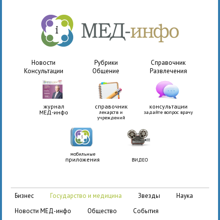
Новости
Рубрики
Справочник
Консультации
Общение
Развлечения
журнал
справочник
консультации
МЕД-инфо
лекарств и
задайте вопрос врачу
учреждений
мобильные
приложения
ВИДЕО
бизнес
государство и медицина
звезды
наука
новости МЕД-инфо
общество
события