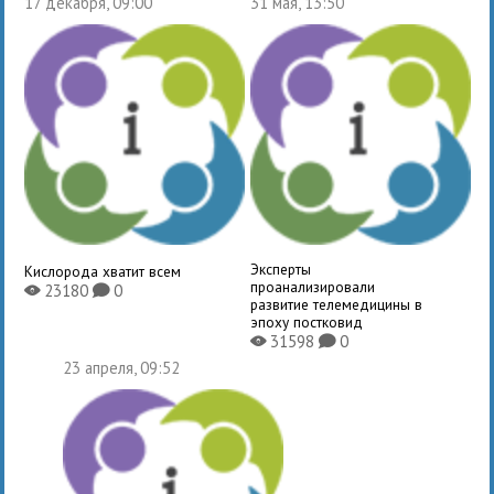
17 декабря, 09:00
31 мая, 13:50
Эксперты
Кислорода хватит всем
проанализировали
23180
0
X
K
развитие телемедицины в
эпоху постковид
31598
0
X
K
23 апреля, 09:52