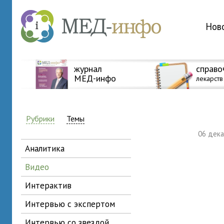
Нов
журнал
справо
МЕД-инфо
лекарств
Рубрики
Темы
06 дек
аналитика
видео
интерактив
интервью с экспертом
интервью со звездой