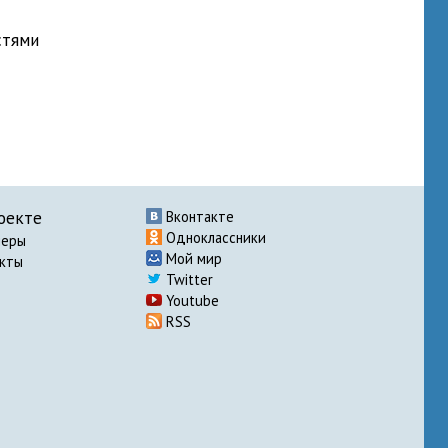
стями
оекте
Вконтакте
Одноклассники
неры
Мой мир
акты
Twitter
Youtube
RSS