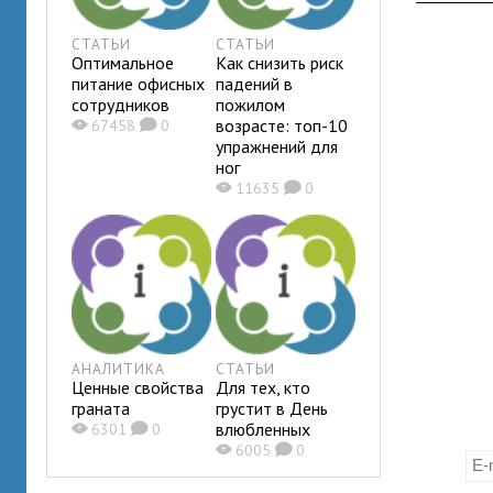
СТАТЬИ
СТАТЬИ
Оптимальное
Как снизить риск
питание офисных
падений в
сотрудников
пожилом
возрасте: топ-10
X
67458
K
0
упражнений для
ног
X
11635
K
0
АНАЛИТИКА
СТАТЬИ
Ценные свойства
Для тех, кто
граната
грустит в День
влюбленных
X
6301
K
0
X
6005
K
0