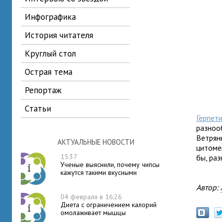
инфографика
история читателя
круглый стол
острая тема
репортаж
статьи
Герпет
разнооб
Ветрян
АКТУАЛЬНЫЕ НОВОСТИ
цитомег
15:37
бы, ра
Ученые выяснили, почему чипсы
кажутся такими вкусными
Автор:
04 февраля в 16:26
Диета с ограничением калорий
омолаживает мышцы