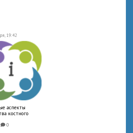
ря, 19:42
ые аспекты
тва костного
3
0
K