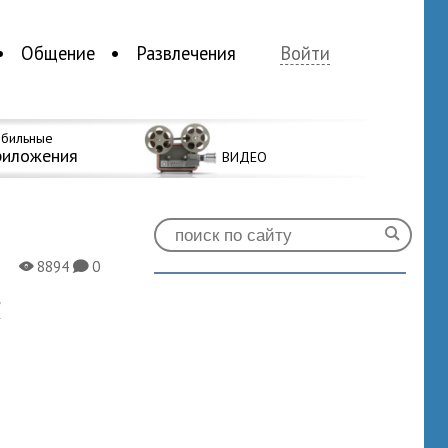
Общение
Развлечения
Войти
бильные
риложения
ВИДЕО
8894
0
X
K
с