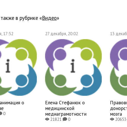
 также в рубрике «
Видео
»
, 17:52
27 декабря, 20:02
13 декаб
анимация о
Елена Стефанюк о
Правов
ве
медицинской
донорс
медиаграмотности
мозга
0
K
21821
0
2065
X
K
X