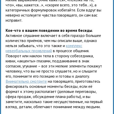
что», «вы, кажется…», «скорее всего, это тебя…»), а
категоричных формулировок избегайте. Если вдруг вы
неверно истолкуете чувства говорящего, он сам вас
исправит.
Кое-что о вашем поведении во время беседы
.
Активное слушание включает в себя гораздо большее
количество приёмов, чем мы описали выше, однако
нельзя забывать, что это также и
комплекс
невербальных проявлений
в процессе общения.
Поворот или наклон тела в сторону собеседника,
кивки, «акценты» глазами, поддакивание в знак
согласия, угукание – все эти мелкие элементы покажут
человеку, что вы не просто слушаете, но и слышите
его, понимаете его позицию и готовы к диалогу.
Внимательно смотрите
на говорящего, приготовьтесь
фиксировать основные моменты беседы, если её
формат к этому располагает (деловые переговоры,
сфера продаж, обсуждение плана работы), и вы
заметите, насколько такие несущественные, на первый
взгляд, детали, облегчают понимание между людьми.