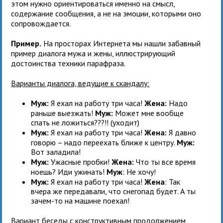
этом нужно ориентироваться именно на смысл,
содержание сообщения, а не на эмоции, которыми оно
сопровождается.
Пример.
На просторах Интернета мы нашли забавный
пример диалога мужа и жены, иллюстрирующий
достоинства техники парафраза.
Варианты диалога, ведущие к скандалу:
Муж:
Я ехал на работу три часа!
Жена:
Надо
раньше выезжать!
Муж:
Может мне вообще
спать не ложиться???!! (уходит)
Муж:
Я ехал на работу три часа!
Жена:
Я давно
говорю – надо переехать ближе к центру.
Муж:
Вот заладила!
Муж:
Ужасные пробки!
Жена:
Что ты все время
ноешь? Иди ужинать!
Муж
: Не хочу!
Муж:
Я ехал на работу три часа!
Жена
: Так
вчера же передавали, что снегопад будет. А ты
зачем-то на машине поехал!
Вариант беседы с конструктивным продолжением