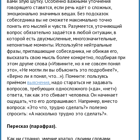
вами злую шутку. Особенно важными уточнения
говорящего ставятся, если речь идёт о сложных,
эмоционально значимых вещах. Без подсказок
собеседника вы не сможете максимально точно
понять его мыслей и чувств. Разумеется, уточняющий
вопрос обязательно задаётся в любой ситуации, в
которой есть двусмысленные, многозначительные,
непонятные моменты. Используйте нейтральные
фразы, приглашающие собеседника, не обижая его,
высказать свою мысль более конкретно, подбирая при
этом другие слова («Извините, но я не совсем понял
это», «Не могли ли вы объяснить это подробнее?»,
«Верно ли я понял, что…»). Помните: пользуясь
приёмом
выяснения
, надо стараться не задавать
вопросов, требующих односложного («да», «нет»)
ответа, так как это сбивает человека. Он начинает
ощущать, что его допрашивают. Например, вместо
вопроса: «Это что, трудно сделать?» полезно
спросить: «А насколько трудно это сделать?».
Пересказ (парафраз).
Как ни странно, умение кратко, своими словами,