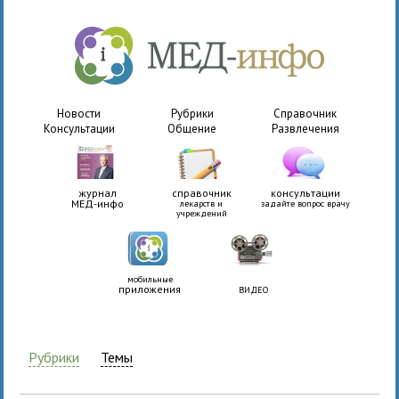
Новости
Рубрики
Справочник
Консультации
Общение
Развлечения
журнал
справочник
консультации
МЕД-инфо
лекарств и
задайте вопрос врачу
учреждений
мобильные
приложения
ВИДЕО
Рубрики
Темы