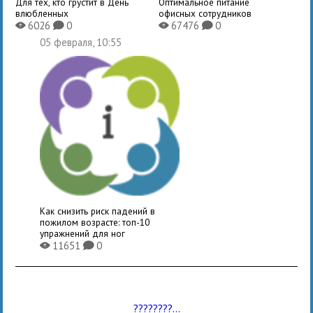
Для тех, кто грустит в День
Оптимальное питание
влюбленных
офисных сотрудников
6026
0
67476
0
X
K
X
K
05 февраля, 10:55
Как снизить риск падений в
пожилом возрасте: топ-10
упражнений для ног
11651
0
X
K
????????...