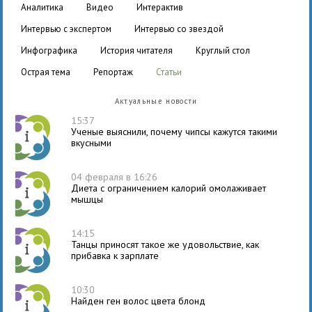
аналитика
видео
интерактив
интервью с экспертом
интервью со звездой
инфографика
история читателя
круглый стол
острая тема
репортаж
статьи
Актуальные новости
15:37
Ученые выяснили, почему чипсы кажутся такими
вкусными
04 февраля в 16:26
Диета с ограничением калорий омолаживает
мышцы
14:15
Танцы приносят такое же удовольствие, как
прибавка к зарплате
10:30
Найден ген волос цвета блонд