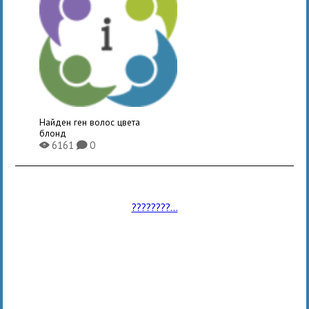
Найден ген волос цвета
блонд
6161
0
X
K
????????...