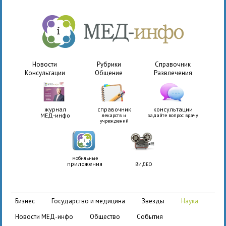
Новости
Рубрики
Справочник
Консультации
Общение
Развлечения
журнал
справочник
консультации
МЕД-инфо
лекарств и
задайте вопрос врачу
учреждений
мобильные
приложения
ВИДЕО
бизнес
государство и медицина
звезды
наука
новости МЕД-инфо
общество
события