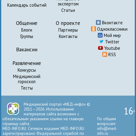
экспертом
Календарь событий
Статьи
Общение
О проекте
Вконтакте
Одноклассники
Блоги
Партнеры
Мой мир
Группы
Контакты
Twitter
Youtube
Вакансии
RSS
Развлечение
Конкурсы
Медицинский
гороскоп
Тесты
Медицинский портал «МЕД-инфо» ©
16
2011—2026. Использование
материалов сайта возможно с
обязательным указанием ссылки на главную
По общим
страницу сайта.
вопросам:
MED-INFO.RU. Сетевое издание MED-INFO.RU
info@med-
зарегистрировано Федеральной службой по
info.ru