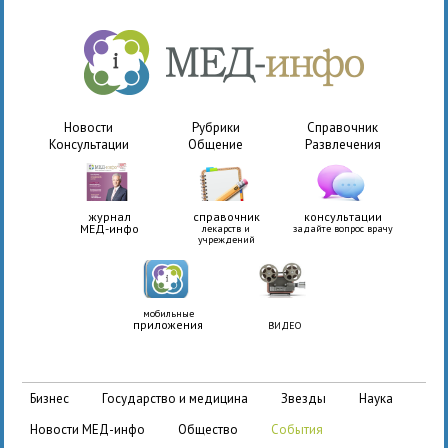
Новости
Рубрики
Справочник
Консультации
Общение
Развлечения
журнал
справочник
консультации
МЕД-инфо
лекарств и
задайте вопрос врачу
учреждений
мобильные
приложения
ВИДЕО
бизнес
государство и медицина
звезды
наука
новости МЕД-инфо
общество
события