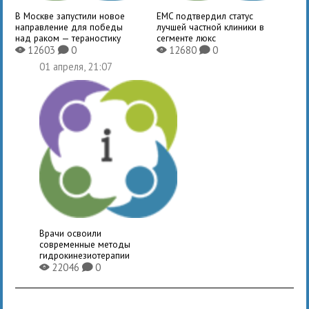
В Москве запустили новое
EMC подтвердил статус
направление для победы
лучшей частной клиники в
над раком — тераностику
сегменте люкс
12603
0
12680
0
X
K
X
K
01 апреля, 21:07
Врачи освоили
современные методы
гидрокинезиотерапии
22046
0
X
K