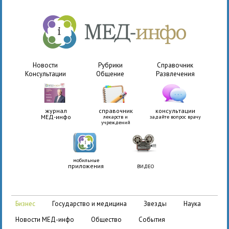
Новости
Рубрики
Справочник
Консультации
Общение
Развлечения
журнал
справочник
консультации
МЕД-инфо
лекарств и
задайте вопрос врачу
учреждений
мобильные
приложения
ВИДЕО
бизнес
государство и медицина
звезды
наука
новости МЕД-инфо
общество
события