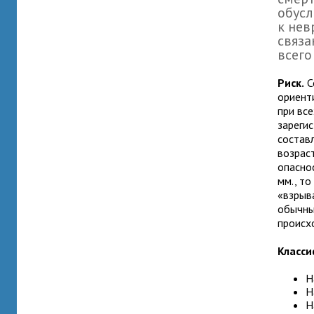
обусл
к нев
связа
всего
Риск.
С
ориент
при вс
зареги
состав
возраст
опасно
мм., т
«взрыва
обычны
происх
Класси
Н
Н
Н