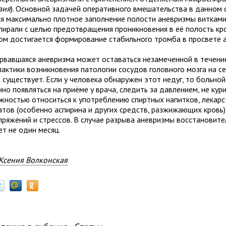
зия
). Основной задачей оперативного вмешательства в данном 
ся максимально плотное заполнение полости аневризмы виткам
пирали с целью предотвращения проникновения в её полость кро
ом достигается формирование стабильного тромба в просвете 
рвавшаяся аневризма может оставаться незамеченной в течение
актики возникновения патологии сосудов головного мозга на с
е существует. Если у человека обнаружен этот недуг, то больно
но появляться на приёме у врача, следить за давлением, не кури
жностью относиться к употреблению спиртных напитков, лекар
атов (особенно аспирина и других средств, разжижающих кровь),
пряжений и стрессов. В случае разрыва аневризмы восстановит
ет не один месяц.
Ксения Волконская