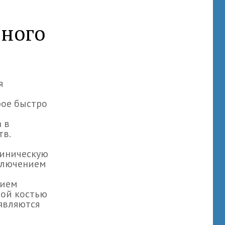
вного
я
рое быстро
 в
тв.
линическую
сключением
нием
ной костью
являются