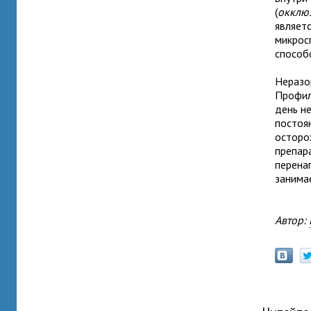
(
окклю
являет
микрос
способ
Неразо
Профил
день н
постоян
осторо
препар
перена
занима
Автор: