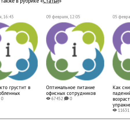
 также в рубрике «
Статьи
»
, 16:43
09 февраля, 12:05
05 февра
 кто грустит в
Оптимальное питание
Как сни
юбленных
офисных сотрудников
падени
возраст
0
67452
0
X
K
упражн
1163
X