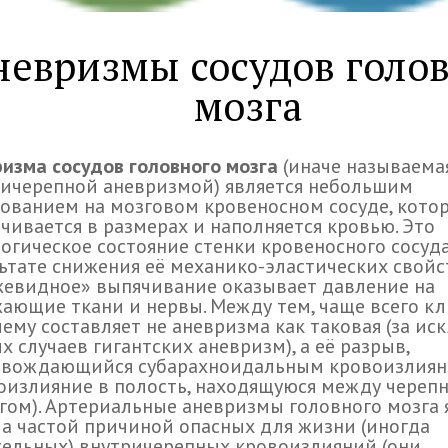
невризмы сосудов голо
мозга
изма сосудов головного мозга
(иначе называема
ичерепной аневризмой) является небольшим
ованием на мозговом кровеносном сосуде, кото
чивается в размерах и наполняется кровью. Это
огическое состояние стенки кровеносного сосуда
ьтате снижения её механико-эластических свойс
евидное» выпячивание оказывает давление на
ающие ткани и нервы. Между тем, чаще всего к
ему составляет не аневризма как таковая (за и
х случаев гигантских аневризм), а её разрыв,
овождающийся субарахноидальным кровоизлия
оизлияние в полость, находящуюся между череп
гом). Артериальные аневризмы головного мозга 
а частой причиной опасных для жизни (иногда
ельных) внутричерепных кровоизлияний (они