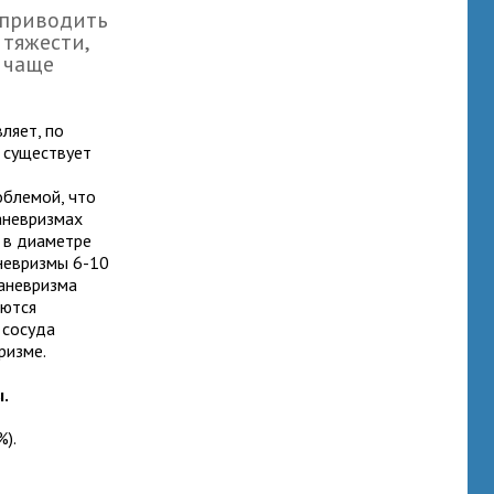
 приводить
 тяжести,
 чаще
ляет, по
г существует
облемой, что
 аневризмах
. в диаметре
аневризмы 6-10
 аневризма
аются
 сосуда
ризме.
.
%).