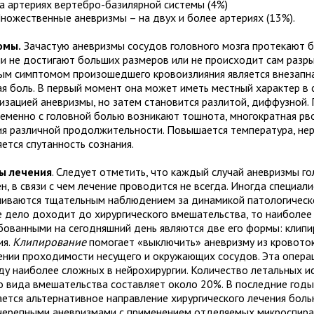
а артериях вертебро-базилярной системы (4%)
ножественные аневризмы – на двух и более артериях (13%).
омы.
Зачастую аневризмы сосудов головного мозга протекают 
ни не достигают больших размеров или не происходит сам разры
ым симптомом произошедшего кровоизлияния является внезапна
ая боль. В первый момент она может иметь местный характер в
лизацией аневризмы, но затем становится разлитой, диффузной.
еменно с головной болью возникают тошнота, многократная рво
ия различной продолжительности. Повышается температура, не
ется спутанность сознания.
ы лечения
. Следует отметить, что каждый случай аневризмы го
н, в связи с чем лечение проводится не всегда. Иногда специал
чиваются тщательным наблюдением за динамикой патологическо
е дело доходит до хирургического вмешательства, то наиболее
бованными на сегодняшний день являются две его формы: клипи
ия.
Клипирование
помогает «выключить» аневризму из кровото
ении проходимости несущего и окружающих сосудов. Эта опера
яду наиболее сложных в нейрохирургии. Количество летальных и
о вида вмешательства составляет около 20%. В последние годы
ается альтернативное направление хирургического лечения бол
черепными аневризмами с применением отделяемых микроспир