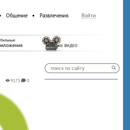
Общение
Развлечения
Войти
бильные
риложения
ВИДЕО
9173
0
X
K