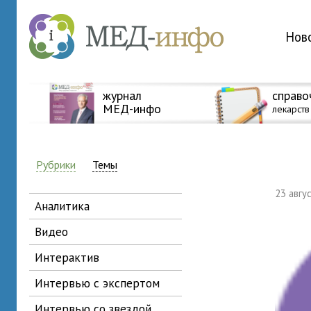
Нов
журнал
справо
МЕД-инфо
лекарств
Рубрики
Темы
23 авг
аналитика
видео
интерактив
интервью с экспертом
интервью со звездой