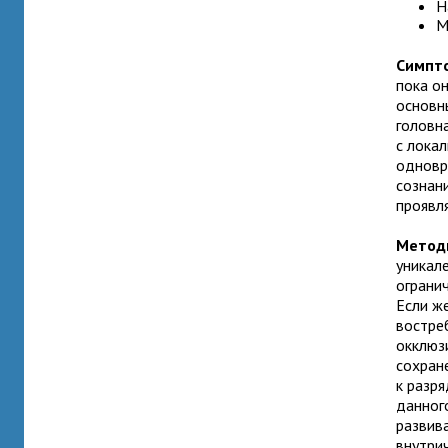
Н
М
Симпт
пока о
основн
головн
с лока
одновр
сознан
проявля
Метод
уникале
ограни
Если ж
востре
окклюз
сохран
к разр
данног
развив
внутри