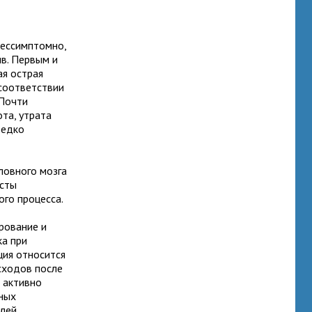
бессимптомно,
в. Первым и
я острая
 соответствии
 Почти
та, утрата
редко
ловного мозга
исты
го процесса.
рование и
ка при
ция относится
сходов после
 активно
ьных
алей