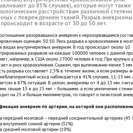
авливают до 85% случаев), которые могут также
рологическим расстройствам различной степени
нных с повреждением тканей. Разрыв аневризмы
 происходит в возрасте от 30 до 50 лет.
оотношение разорвавшихся аневризм к неразорвавшимся состав
ировочным оценкам, 50:50. Риск разрыва и кровоизлияния в моз
ех видах внутричерепных аневризм. В год происходит около 10
стрированных разрывов на каждые 100000 человек с данной пр
ляет, например, в США около 27000 человек в год. При крупных
ает и риск кровоизлияния. Скажем, при выпячивании менее 5 мм
сть разрыва составляет 2,5% в течение жизни, а если размеры 
о неблагоприятный исход наблюдается в 41% случаев, 11-15 мм.
ется» в 87% ситуаций. В целом, аневризмы от 4 до 15 мм. счит
ми, свыше 15 и до 25 мм. – большими, а если увеличение стенки
одит на 25 и больше миллиметров, то говорят о гигантской анев
фикация аневризм по артерии, на которой они расположены
а передней мозговой – передней соединительной артериях (45 
а внутренней сонной артерии (32%).
а средней мозговой артерии (19%).