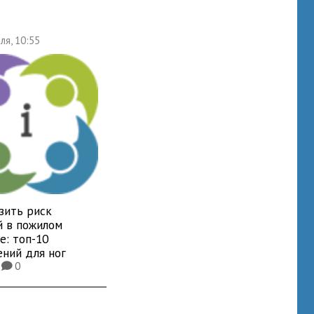
ля, 10:55
зить риск
й в пожилом
е: топ-10
ений для ног
1
0
K