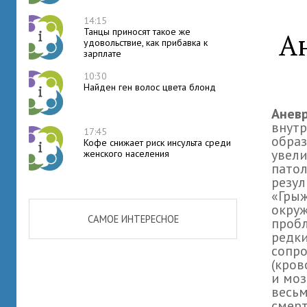
14:15
Танцы приносят такое же
А
удовольствие, как прибавка к
зарплате
10:30
Найден ген волос цвета блонд
Аневр
внутр
17:45
образ
Кофе снижает риск инсульта среди
увели
женского населения
патол
резул
«Грыж
окруж
САМОЕ ИНТЕРЕСНОЕ
пробл
редки
сопр
(кров
и моз
весьм
смерт