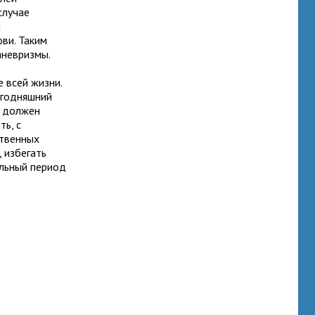
случае
и
ви. Таким
аневризмы.
 всей жизни.
егодняшний
й должен
ть, с
ственных
 избегать
ельный период