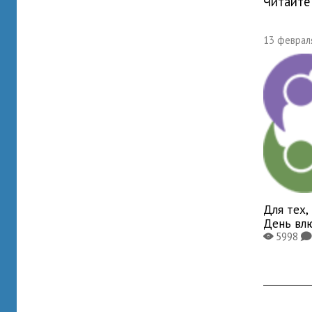
Читайте
13 февраля
Для тех,
День вл
5998
X
K