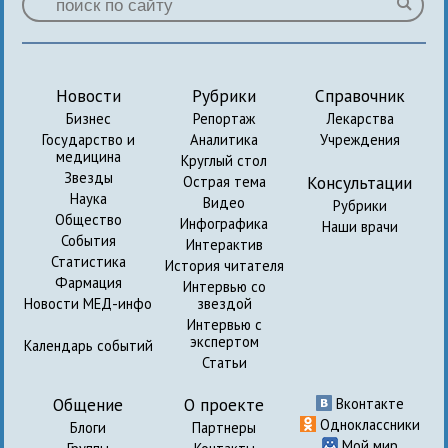
Новости
Рубрики
Справочник
Бизнес
Репортаж
Лекарства
Государство и
Аналитика
Учреждения
медицина
Круглый стол
Звезды
Консультации
Острая тема
Наука
Видео
Рубрики
Общество
Инфографика
Наши врачи
События
Интерактив
Статистика
История читателя
Фармация
Интервью со
Новости МЕД-инфо
звездой
Интервью с
экспертом
Календарь событий
Статьи
Общение
О проекте
Вконтакте
Одноклассники
Блоги
Партнеры
Мой мир