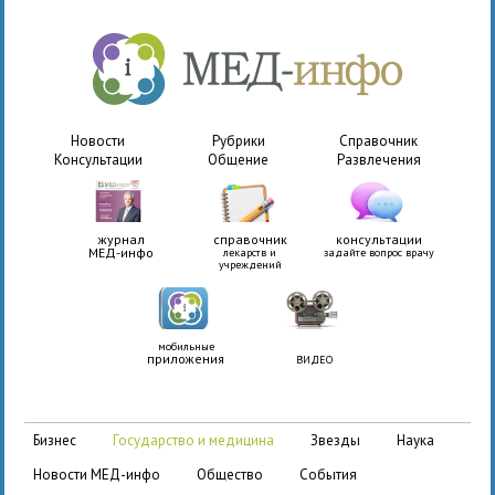
Новости
Рубрики
Справочник
Консультации
Общение
Развлечения
журнал
справочник
консультации
МЕД-инфо
лекарств и
задайте вопрос врачу
учреждений
мобильные
приложения
ВИДЕО
бизнес
государство и медицина
звезды
наука
новости МЕД-инфо
общество
события