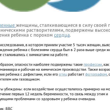
менные
женщины, сталкивающиеся в силу своей 
аническими растворителями, подвержены высок
ения ребенка с пороком
сердца
.
 исследования, в котором приняли участие 5 тысяч женщин, выяс
ождения ребенка с болезнями сердца был в 2 раза выше среди ж
е сталкивались с химикатами на работе.
образом, опасности наиболее подвержены такие
профессии
, ка
 маникюра и рабочая на химическом производстве. Также возрас
ния ребенка с дефектами, если его
отец
работает
фотографом
,
ителем или газовщиком.
ты убеждены: если воздействие осуществлялось примерно на 
течение первых 12 недель беременности, то связь между этим и
ующими проблемами со здоровьем у ребенка очевидна.
ик: ВВС