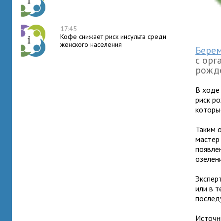
17:45
Кофе снижает риск инсульта среди
женского населения
Бере
с орг
рожд
В ходе
риск р
которы
Таким 
мастер
появле
озелен
Экспер
или в 
послед
Источн