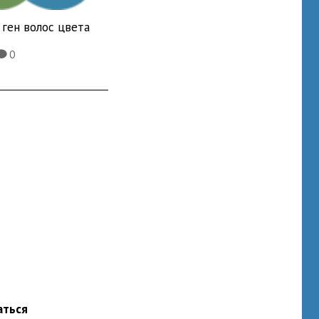
ген волос цвета
0
K
аться