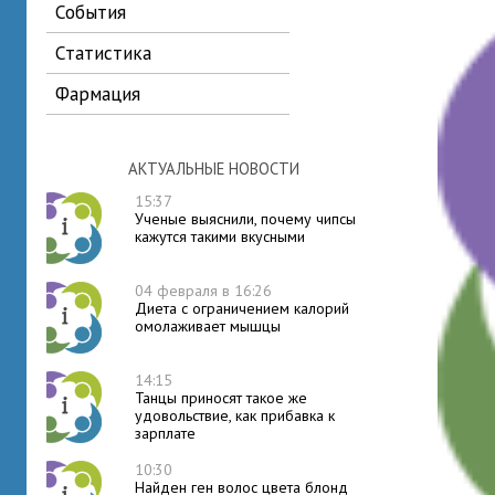
события
статистика
фармация
АКТУАЛЬНЫЕ НОВОСТИ
15:37
Ученые выяснили, почему чипсы
кажутся такими вкусными
04 февраля в 16:26
Диета с ограничением калорий
омолаживает мышцы
14:15
Танцы приносят такое же
удовольствие, как прибавка к
зарплате
10:30
Найден ген волос цвета блонд