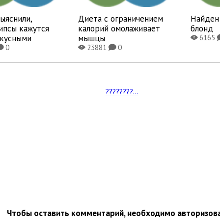
ыяснили,
Диета с ограничением
Найден 
ипсы кажутся
калорий омолаживает
блонд
вкусными
мышцы
6165
X
0
23881
0
K
X
K
????????...
Чтобы оставить комментарий, необходимо авторизов