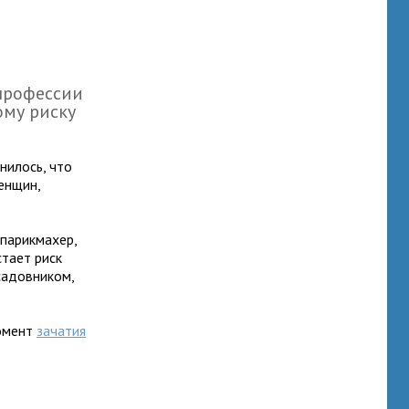
профессии
ому риску
нилось, что
енщин,
к парикмахер,
тает риск
 садовником,
момент
зачатия