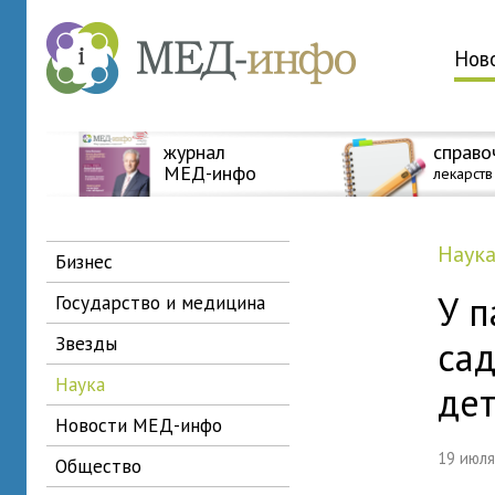
Нов
журнал
справо
МЕД-инфо
лекарств
наук
бизнес
У п
государство и медицина
звезды
са
наука
де
новости МЕД-инфо
19 июл
общество