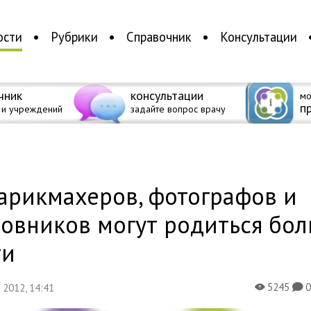
ости
Рубрики
Справочник
Консультации
чник
консультации
мо
п
 и учреждений
задайте вопрос врачу
а
арикмахеров, фотографов и
довников могут родиться бо
ти
5245
я 2012, 14:41
X
K