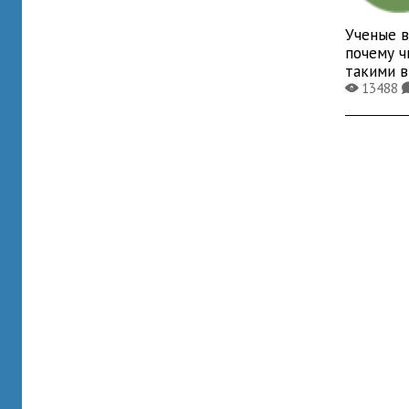
Ученые в
почему ч
такими 
13488
X