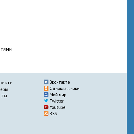
стями
оекте
Вконтакте
Одноклассники
неры
Мой мир
акты
Twitter
Youtube
RSS