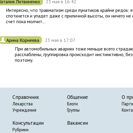
аталия Литвиненко
23 мая в 16:42
Интересно, что травматизм среди лунатиков крайне редок: 
споткнется и упадет даже с приличной высоты, он ничего не 
счет пока молчит...
.
Арина Корнеева
23 мая в 17:07
При автомобильных авариях тоже меньше всего страда
расслаблены, группировка происходит инстинктивно, без
поэтому.
Справочник
Общение
О пр
Лекарства
Блоги
Парт
Учреждения
Группы
Конт
Консультации
Вакансии
Рубрики