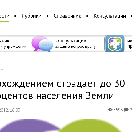
ости
Рубрики
Справочник
Консультации
чник
консультации
мо
п
 и учреждений
задайте вопрос врачу
ес
охождением страдает до 30
оцентов населения Земли
4595
 2012, 16:03
X
K