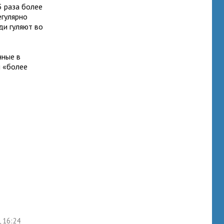
5 раза более
егулярно
ди гуляют во
нные в
и «более
, 16:24