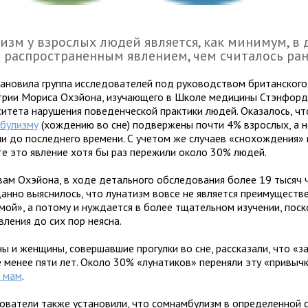
изм у взрослых людей является, как минимум, в 
 распространенным явлением, чем считалось ран
тановила группа исследователей под руководством британског
трии Мориса Охэйона, изучающего в Школе медицины Стэнфорд
ситета нарушения поведенческой практики людей. Оказалось, чт
булизму
(хождению во сне) подвержены почти 4% взрослых, а н
ли до последнего времени. С учетом же случаев «снохождения»
те это явление хотя бы раз пережили около 30% людей.
вам Охэйона, в ходе детального обследования более 19 тысяч 
анно выяснилось, что лунатизм вовсе не является преимуществ
мой», а потому и нуждается в более тщательном изучении, поск
вления до сих пор неясна.
ы и женщины, совершавшие прогулки во сне, рассказали, что «з
е менее пяти лет. Около 30% «лунатиков» переняли эту «привыч
и мам
.
ователи также установили, что сомнамбулизм в определенной 