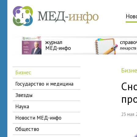
Нов
журнал
справо
МЕД-инфо
лекарств
бизн
бизнес
Сн
государство и медицина
звезды
пр
наука
23 мая
новости МЕД-инфо
общество