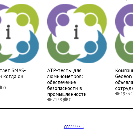
отает SMAS-
ATP-тесты для
Компан
и когда он
люминометров:
Gedeon 
обеспечение
объявл
безопасности в
сотруд
0
K
промышленности
1953
X
7138
0
X
K
????????...