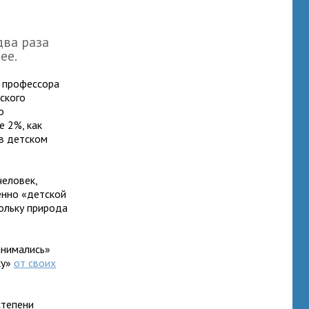
два раза
ее.
о профессора
ского
о
е 2%, как
 в детском
человек,
енно «детской
ольку природа
анимались»
ку»
от своих
степени