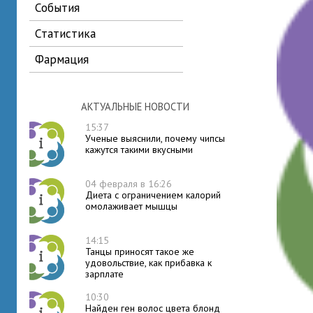
события
статистика
фармация
АКТУАЛЬНЫЕ НОВОСТИ
15:37
Ученые выяснили, почему чипсы
кажутся такими вкусными
04 февраля в 16:26
Диета с ограничением калорий
омолаживает мышцы
14:15
Танцы приносят такое же
удовольствие, как прибавка к
зарплате
10:30
Найден ген волос цвета блонд