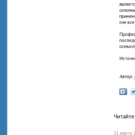
являет
склонн
примен
сне все
Профес
послед
осмысл
Источн
Автор:
Читайте
31 марта, 