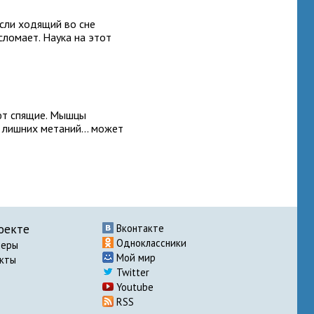
если ходящий во сне
сломает. Наука на этот
ют спящие. Мышцы
 лишних метаний... может
оекте
Вконтакте
Одноклассники
неры
Мой мир
акты
Twitter
Youtube
RSS