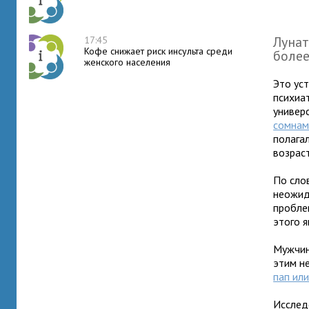
Лунат
17:45
Кофе снижает риск инсульта среди
более
женского населения
Это ус
психиа
универ
сомнам
полага
возрас
По сло
неожид
пробле
этого я
Мужчин
этим н
пап ил
Исслед