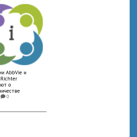
ии AbbVie и
Richter
яют о
ничестве
4
0
K