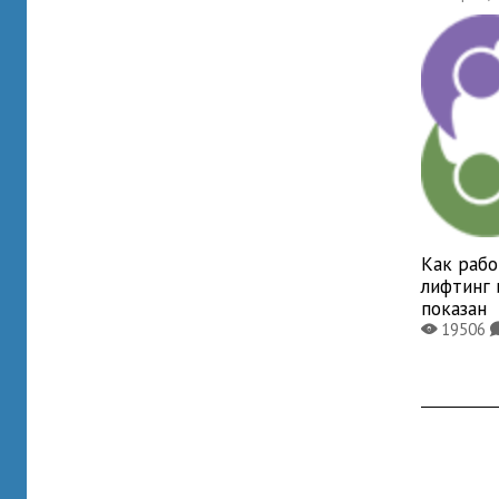
Как раб
лифтинг 
показан
19506
X