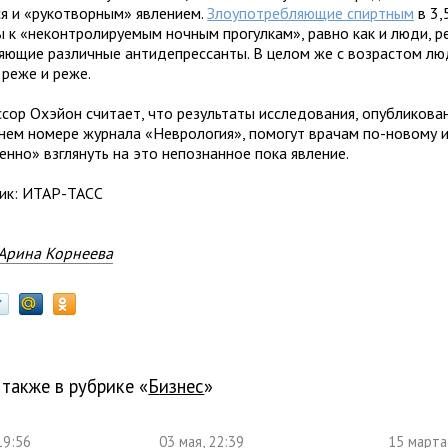
ся и «рукотворным» явлением.
Злоупотребляющие спиртным
в 3,
ы к «неконтролируемым ночным прогулкам», равно как и люди, р
яющие различные антидепрессанты. В целом же с возрастом лю
 реже и реже.
сор Охэйон считает, что результаты исследования, опубликова
нем номере журнала «Неврология», помогут врачам по-новому 
енно» взглянуть на это непознанное пока явление.
ик: ИТАР-ТАСС
Арина Корнеева
 также в рубрике «
бизнес
»
19:56
03 мая, 22:39
15 марта