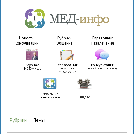
Новости
Рубрики
Справочник
Консультации
Общение
Развлечения
журнал
справочник
консультации
МЕД-инфо
лекарств и
задайте вопрос врачу
учреждений
мобильные
приложения
ВИДЕО
Рубрики
Темы