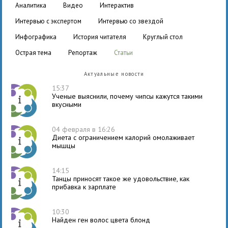
аналитика
видео
интерактив
интервью с экспертом
интервью со звездой
инфографика
история читателя
круглый стол
острая тема
репортаж
статьи
Актуальные новости
15:37
Ученые выяснили, почему чипсы кажутся такими
вкусными
04 февраля в 16:26
Диета с ограничением калорий омолаживает
мышцы
14:15
Танцы приносят такое же удовольствие, как
прибавка к зарплате
10:30
Найден ген волос цвета блонд