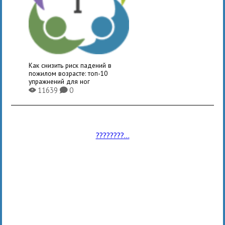
Как снизить риск падений в
пожилом возрасте: топ-10
упражнений для ног
11639
0
X
K
????????...