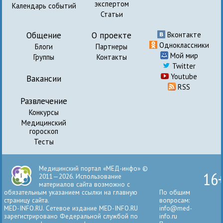
экспертом
Календарь событий
Статьи
Общение
О проекте
Вконтакте
Одноклассники
Блоги
Партнеры
Мой мир
Группы
Контакты
Twitter
Youtube
Вакансии
RSS
Развлечение
Конкурсы
Медицинский
гороскоп
Тесты
Медицинский портал «МЕД-инфо» ©
16
2011—2026. Использование
материалов сайта возможно с
обязательным указанием ссылки на главную
По общим
страницу сайта.
вопросам:
MED-INFO.RU. Сетевое издание MED-INFO.RU
info@med-
зарегистрировано Федеральной службой по
info.ru