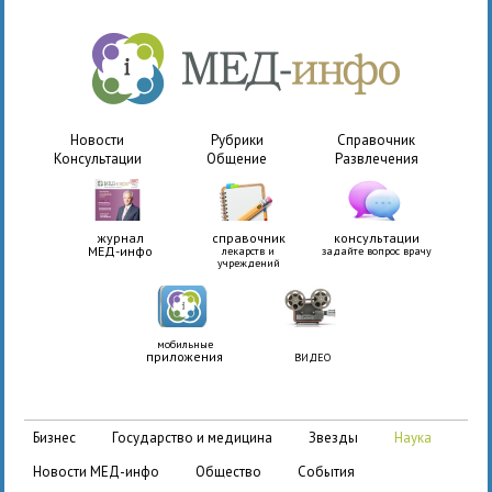
Новости
Рубрики
Справочник
Консультации
Общение
Развлечения
журнал
справочник
консультации
МЕД-инфо
лекарств и
задайте вопрос врачу
учреждений
мобильные
приложения
ВИДЕО
бизнес
государство и медицина
звезды
наука
новости МЕД-инфо
общество
события