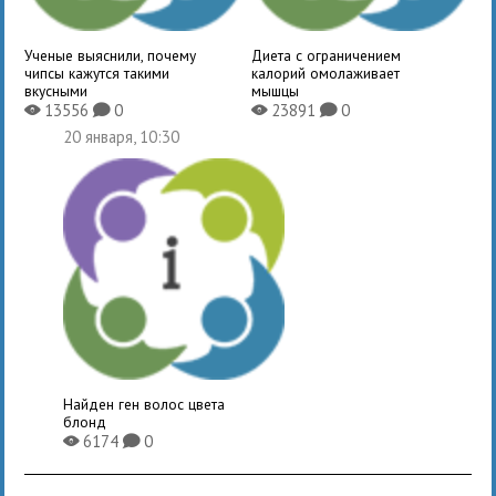
Ученые выяснили, почему
Диета с ограничением
чипсы кажутся такими
калорий омолаживает
вкусными
мышцы
13556
0
23891
0
X
K
X
K
20 января, 10:30
Найден ген волос цвета
блонд
6174
0
X
K