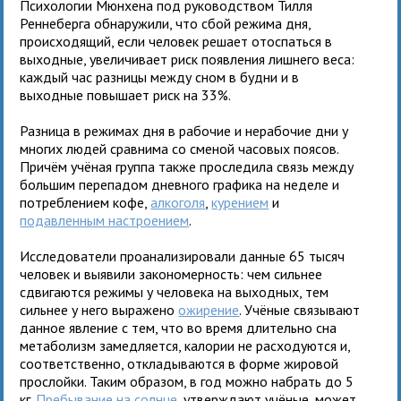
Психологии Мюнхена под руководством Тилля
Реннеберга обнаружили, что сбой режима дня,
происходящий, если человек решает отоспаться в
выходные, увеличивает риск появления лишнего веса:
каждый час разницы между сном в будни и в
выходные повышает риск на 33%.
Разница в режимах дня в рабочие и нерабочие дни у
многих людей сравнима со сменой часовых поясов.
Причём учёная группа также проследила связь между
большим перепадом дневного графика на неделе и
потреблением кофе,
алкоголя
,
курением
и
подавленным настроением
.
Исследователи проанализировали данные 65 тысяч
человек и выявили закономерность: чем сильнее
сдвигаются режимы у человека на выходных, тем
сильнее у него выражено
ожирение
. Учёные связывают
данное явление с тем, что во время длительно сна
метаболизм замедляется, калории не расходуются и,
соответственно, откладываются в форме жировой
прослойки. Таким образом, в год можно набрать до 5
кг.
Пребывание на солнце
, утверждают учёные, может