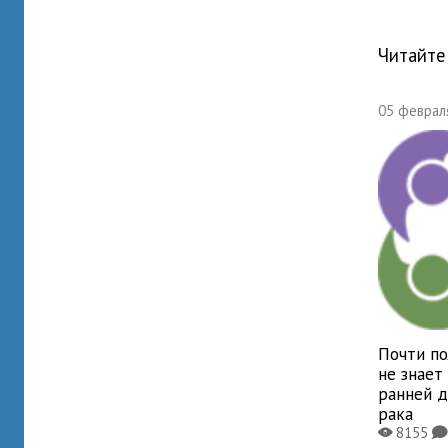
Читайте
05 февраля
Почти по
не знает
ранней д
рака
8155
X
K