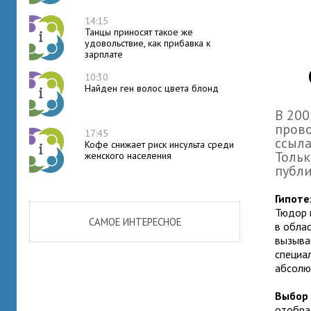
14:15
Танцы приносят такое же
удовольствие, как прибавка к
зарплате
10:30
Найден ген волос цвета блонд
В 200
прово
17:45
ссыла
Кофе снижает риск инсульта среди
Тольк
женского населения
публи
Гипоте
Тюдор 
САМОЕ ИНТЕРЕСНОЕ
в обла
вызывае
специа
абсолю
Выбор 
отобра