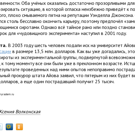
венности. Оба учёных оказались достаточно прозорливыми для
озировать ситуацию, в которой огласка неизбежно приведёт к п
ого, плохо смываемого пятна на репутации Уэнделла Джонсона.
лся столь бесславно окончить карьеру, поэтому предпочёл «зам
ающимися сиротами. Однако всё тайное рано или поздно станови
срок для «чудовищного эксперимента» наступил в 2001 году.
та.
В 2003 году шесть человек подали иск на университет Айов
сации
в размере 13,5 млн. долларов. Как вы уже догадались, эт
сироты из экспериментальной группы, подвергнутой всевозмож
 к тому моменту все они были уже в преклонном возрасте. Истц
результате проведенных над ними опытов непоправимо пострада
льный прокурор штата Айова заявил, что пятерым из них будет 
долларов, а еще один пострадавший получит 25 тысяч.
/myrastem.ru
Ксения Волконская