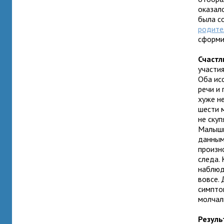
оказал
была с
родите
сформи
Счастл
участия
Оба ис
речи и 
хуже н
шести 
не ску
Малыши
данным
произн
следа.
наблюд
вовсе.
симпто
молчал
Резуль