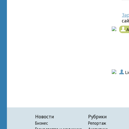
За
са
.
А
.
L
Новости
Рубрики
Бизнес
Репортаж