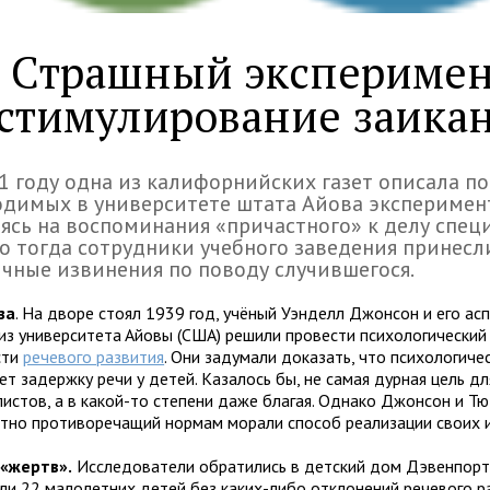
Страшный эксперимен
стимулирование заика
1 году одна из калифорнийских газет описала п
димых в университете штата Айова эксперимен
ясь на воспоминания «причастного» к делу специ
о тогда сотрудники учебного заведения принесл
чные извинения по поводу случившегося.
за
. На дворе стоял 1939 год, учёный Уэндeлл Джoнcoн и его ас
из унивepcитeтa Aйoвы (CШA) решили провести психологический
сти
речевого развития
. Они задумали доказать, что психологиче
т задержку речи у детей. Казалось бы, не самая дурная цель дл
листов, а в какой-то степени даже благая. Однако Джонсон и Т
тно противоречащий нормам морали способ реализации своих 
«жертв».
Исследователи обратились в детский дом Дэвенпорта
ли 22 малолетних детей без каких-либо отклонений речевого ра