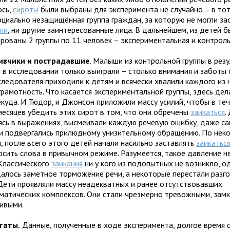
ось,
сироты
были выбраны для эксперимента не случайно – в то
оциально незащищённая группа граждан, за которую не могли за
ли
, ни другие заинтересованные лица. В дальнейшем, из детей 
рованы 2 группы по 11 человек – экспериментальная и контроль
ивчики и пострадавшие
. Малыши из контрольной группы в рез
 в исследовании только выиграли – столько внимания и заботы 
следователя приходили к детям и всячески хвалили каждого из 
грамотность. Что касается экспериментальной группы, здесь де
екуда. И Тюдор, и Джонсон приложили массу усилий, чтобы в те
месяцев убедить этих сирот в том, что они обречены
заикаться
.
пясь в выражениях, высмеивали каждую речевую ошибку, даже са
 подвергались прилюдному унизительному обращению. По нек
, после всего этого детей начали насильно заставлять
заикатьс
осить слова в привычном режиме. Разумеется, такое давление н
 Классического
заикания
ни у кого из подопытных не возникло, о
алось заметное торможение речи, а некоторые перестали разг
 Дети проявляли массу неадекватных и ранее отсутствовавших
матических комплексов. Они стали чрезмерно тревожными, зам
ивыми.
таты.
Данные, полученные в ходе эксперимента, долгое время 