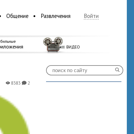
Общение
Развлечения
Войти
бильные
риложения
ВИДЕО
8383
2
X
K