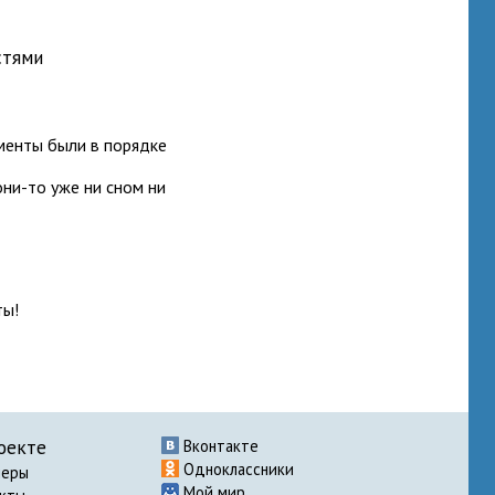
стями
именты были в порядке
они-то уже ни сном ни
ты!
оекте
Вконтакте
Одноклассники
неры
Мой мир