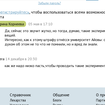
Забыли пароль?
регистрируйтесь
, чтобы воспользоваться всеми возможно
йта
рина Корнеева
05 мая в 17:10
Да, сейчас это звучит жутко, но тогда, думаю, такие экспер
вещей.
Интересно, как к этому штрафу отнёсся университет Айовы: 
духом об этом не то что не помнили, но и вряд ли знали.
iera
14 декабря в 20:30
как же надо низко пасть,чтобы проводить такие эксперимен
Справочник
Общение
О пр
Лекарства
Блоги
Парт