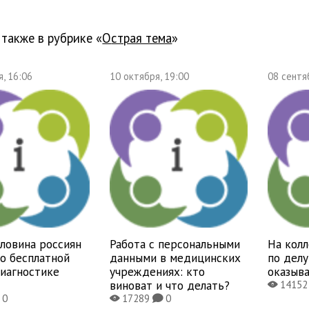
 также в рубрике «
Острая тема
»
, 16:06
10 октября, 19:00
08 сентя
ловина россиян
Работа с персональными
На кол
 о бесплатной
данными в медицинских
по дел
иагностике
учреждениях: кто
оказыв
виноват и что делать?
1415
X
0
17289
0
X
K