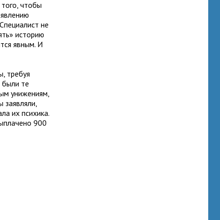
 того, чтобы
оявлению
 Специалист не
ять» историю
тся явным. И
ы, требуя
о были те
ным унижениям,
ы заявляли,
ла их психика.
выплачено 900