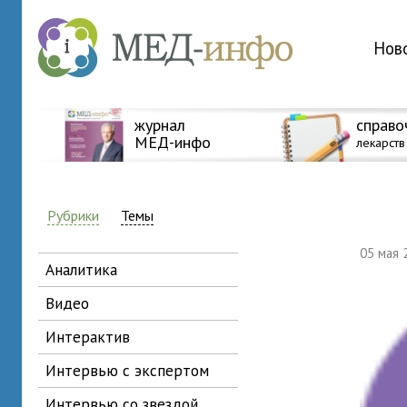
Нов
журнал
справо
МЕД-инфо
лекарств
Рубрики
Темы
05 мая
аналитика
видео
интерактив
интервью с экспертом
интервью со звездой