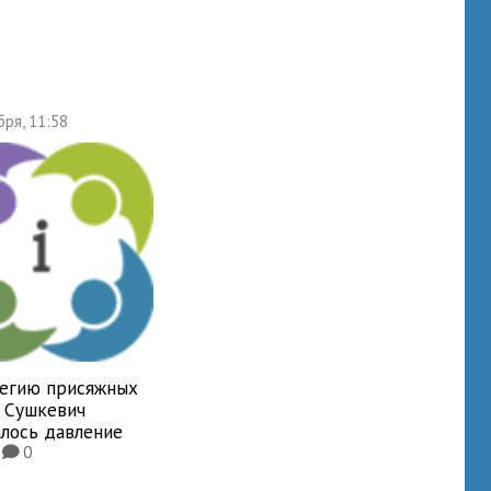
бря, 11:58
легию присяжных
у Сушкевич
алось давление
2
0
K