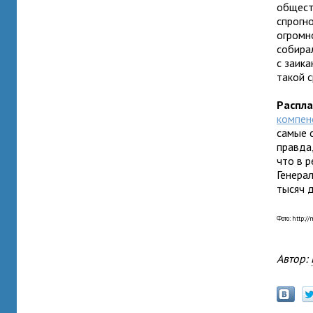
общест
спрогн
огромн
собира
с заик
такой 
Распла
компен
самые 
правда,
что в 
Генера
тысяч 
Фото: http:/
Автор: