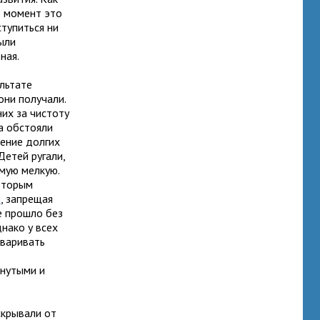
т момент это
ступиться ни
были
ная.
ультате
они получали.
них за чистоту
ла обстояли
чение долгих
 Детей ругали,
мую мелкую.
оторым
я
, запрещая
е прошло без
днако у всех
оваривать
кнутыми и
скрывали от